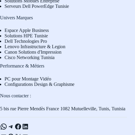
Solutions Mobiles Entreprise
Serveurs Dell PowerEdge Tunisie
Univers Marques
Espace Apple Business
Solutions HPE Tunisie
Dell Technologies Pro
L
enovo Infrastructure & Legion
Canon Solutions d'Impression
Cisco Networking Tunisia
Performance & Métiers
PC pour Montage Vidéo
Configurations Design & Graphisme
Nous contacter :
5 bis rue Pierre Mendès France 1082 Mutuelleville, Tunis, Tunisia
WhatsApp
Telegram
Facebook
LinkedIn