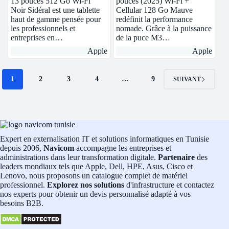
13 pouces 512 Go Wi-Fi
pouces (2025) Wi-Fi +
Noir Sidéral est une tablette
Cellular 128 Go Mauve
haut de gamme pensée pour
redéfinit la performance
les professionnels et
nomade. Grâce à la puissance
entreprises en…
de la puce M3…
Apple
Apple
1
2
3
4
…
9
SUIVANT
Expert en externalisation IT et solutions informatiques en Tunisie
depuis 2006,
Navicom
accompagne les entreprises et
administrations dans leur transformation digitale.
Partenaire
des
leaders mondiaux tels que Apple, Dell, HPE, Asus, Cisco et
Lenovo, nous proposons un catalogue complet de matériel
professionnel.
Explorez nos solutions
d'infrastructure et contactez
nos experts pour obtenir un devis personnalisé adapté à vos
besoins B2B.