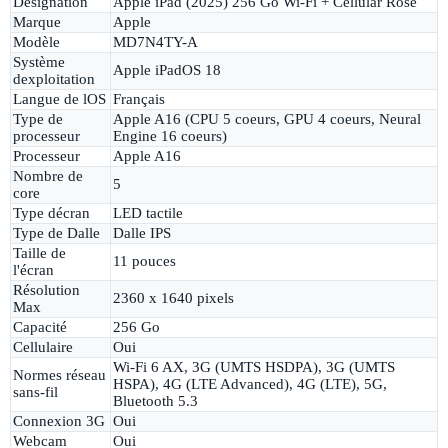
Désignation
Apple iPad (2025) 256 Go Wi-Fi + Cellular Rose
Marque
Apple
Modèle
MD7N4TY-A
Système
Apple iPadOS 18
dexploitation
Langue de lOS
Français
Type de
Apple A16 (CPU 5 coeurs, GPU 4 coeurs, Neural
processeur
Engine 16 coeurs)
Processeur
Apple A16
Nombre de
5
core
Type décran
LED tactile
Type de Dalle
Dalle IPS
Taille de
11 pouces
l'écran
Résolution
2360 x 1640 pixels
Max
Capacité
256 Go
Cellulaire
Oui
Wi-Fi 6 AX, 3G (UMTS HSDPA), 3G (UMTS
Normes réseau
HSPA), 4G (LTE Advanced), 4G (LTE), 5G,
sans-fil
Bluetooth 5.3
Connexion 3G
Oui
Webcam
Oui