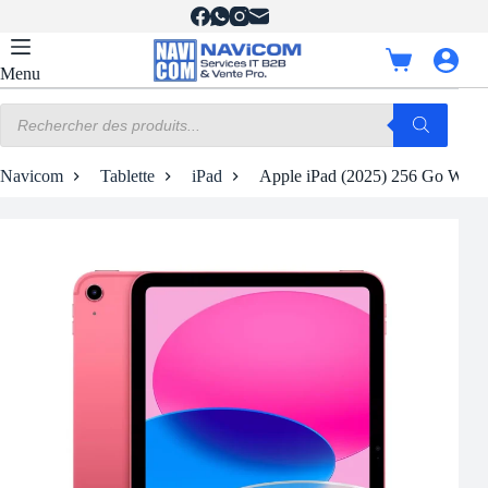
Passer
au
contenu
Panier
Menu
d’achat
Recherche
de
produits
Navicom
Tablette
iPad
Apple iPad (2025) 256 Go Wi-Fi