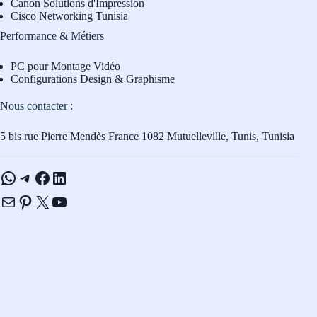
Canon Solutions d'Impression
Cisco Networking Tunisia
Performance & Métiers
PC pour Montage Vidéo
Configurations Design & Graphisme
Nous contacter :
5 bis rue Pierre Mendès France 1082 Mutuelleville, Tunis, Tunisia
WhatsApp
Telegram
Facebook
LinkedIn
E-mail
Pinterest
X
YouTube