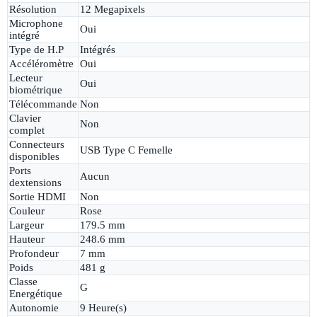
Résolution
12 Megapixels
Microphone
Oui
intégré
Type de H.P
Intégrés
Accéléromètre
Oui
Lecteur
Oui
biométrique
Télécommande
Non
Clavier
Non
complet
Connecteurs
USB Type C Femelle
disponibles
Ports
Aucun
dextensions
Sortie HDMI
Non
Couleur
Rose
Largeur
179.5 mm
Hauteur
248.6 mm
Profondeur
7 mm
Poids
481 g
Classe
G
Energétique
Autonomie
9 Heure(s)