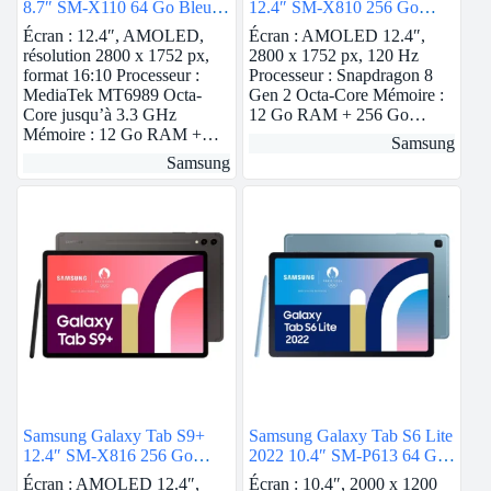
8.7″ SM-X110 64 Go Bleu
12.4″ SM-X810 256 Go
Wi-Fi
Anthracite Wi-Fi
Écran : 12.4″, AMOLED,
Écran : AMOLED 12.4″,
résolution 2800 x 1752 px,
2800 x 1752 px, 120 Hz
format 16:10 Processeur :
Processeur : Snapdragon 8
MediaTek MT6989 Octa-
Gen 2 Octa-Core Mémoire :
Core jusqu’à 3.3 GHz
12 Go RAM + 256 Go…
Mémoire : 12 Go RAM +…
Samsung
Samsung
Samsung Galaxy Tab S9+
Samsung Galaxy Tab S6 Lite
12.4″ SM-X816 256 Go
2022 10.4″ SM-P613 64 Go
Anthracite 5G
Bleu Wi-Fi
Écran : AMOLED 12.4″,
Écran : 10.4″, 2000 x 1200