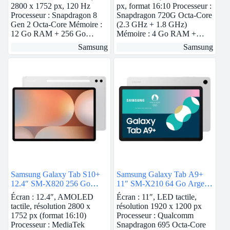
2800 x 1752 px, 120 Hz
px, format 16:10 Processeur :
Processeur : Snapdragon 8
Snapdragon 720G Octa-Core
Gen 2 Octa-Core Mémoire :
(2.3 GHz + 1.8 GHz)
12 Go RAM + 256 Go…
Mémoire : 4 Go RAM +…
Samsung
Samsung
Samsung Galaxy Tab S10+
Samsung Galaxy Tab A9+
12.4″ SM-X820 256 Go
11″ SM-X210 64 Go Argent
Argent Wi-Fi
Wi-Fi
Écran : 12.4″, AMOLED
Écran : 11″, LED tactile,
tactile, résolution 2800 x
résolution 1920 x 1200 px
1752 px (format 16:10)
Processeur : Qualcomm
Processeur : MediaTek
Snapdragon 695 Octa-Core