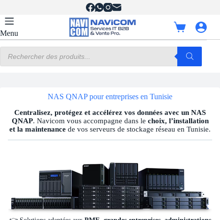
Passer
au
contenu
Panier
Menu
d’achat
Recherche
de
produits
NAS QNAP pour entreprises en Tunisie
Centralisez, protégez et accélérez vos données avec un NAS
QNAP
. Navicom vous accompagne dans le
choix, l’installation
et la maintenance
de vos serveurs de stockage réseau en Tunisie.
👉 Solutions adaptées aux
PME, grandes entreprises, administrations