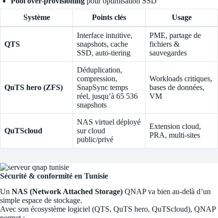
Pool over-provisioning
pour optimisation SSD
Système
Points clés
Usage
Interface intuitive,
PME, partage de
QTS
snapshots, cache
fichiers &
SSD, auto-tiering
sauvegardes
Déduplication,
compression,
Workloads critiques,
QuTS hero (ZFS)
SnapSync temps
bases de données,
réel, jusqu’à 65 536
VM
snapshots
NAS virtuel déployé
Extension cloud,
QuTScloud
sur cloud
PRA, multi-sites
public/privé
Sécurité & conformité en Tunisie
Un
NAS (Network Attached Storage)
QNAP va bien au-delà d’un
simple espace de stockage.
Avec son écosystème logiciel (QTS, QuTS hero, QuTScloud), QNAP
permet :