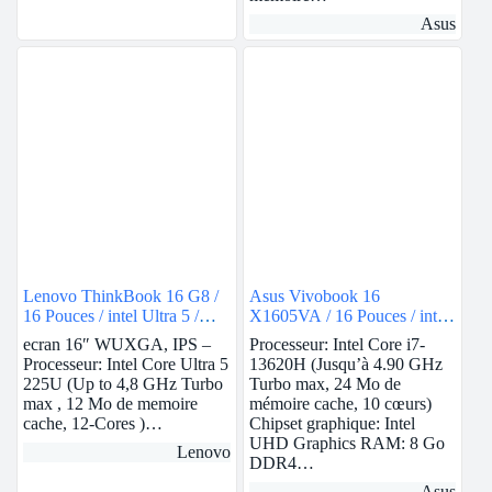
Asus
Lenovo ThinkBook 16 G8 /
Asus Vivobook 16
16 Pouces / intel Ultra 5 /
X1605VA / 16 Pouces / intel
RAM 8Go / 512Go SSD /
i7 / RAM 8Go / 512Go SSD
ecran 16″ WUXGA, IPS –
Processeur: Intel Core i7-
Intel Graphics
/ Intel UHD
Processeur: Intel Core Ultra 5
13620H (Jusqu’à 4.90 GHz
225U (Up to 4,8 GHz Turbo
Turbo max, 24 Mo de
max , 12 Mo de memoire
mémoire cache, 10 cœurs)
cache, 12-Cores )…
Chipset graphique: Intel
UHD Graphics RAM: 8 Go
Lenovo
DDR4…
Asus