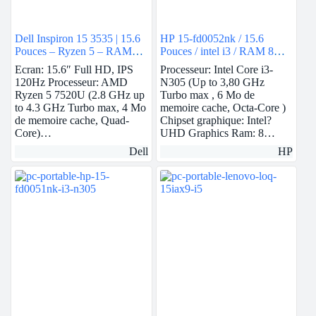
Dell Inspiron 15 3535 | 15.6
HP 15-fd0052nk / 15.6
Pouces – Ryzen 5 – RAM
Pouces / intel i3 / RAM 8Go
8Go – 512Go SSD – AMD
/ 512Go SSD / Intel UHD
Ecran: 15.6″ Full HD, IPS
Processeur: Intel Core i3-
Radeon
120Hz Processeur: AMD
N305 (Up to 3,80 GHz
Ryzen 5 7520U (2.8 GHz up
Turbo max , 6 Mo de
to 4.3 GHz Turbo max, 4 Mo
memoire cache, Octa-Core )
de memoire cache, Quad-
Chipset graphique: Intel?
Core)…
UHD Graphics Ram: 8…
Dell
HP