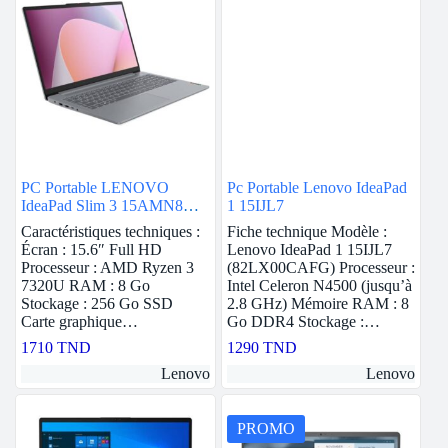
PC Portable LENOVO
Pc Portable Lenovo IdeaPad
IdeaPad Slim 3 15AMN8
1 15IJL7
AMD RYZEN 3 8G 256G
Caractéristiques techniques :
Fiche technique Modèle :
SSD – Gris
Écran : 15.6″ Full HD
Lenovo IdeaPad 1 15IJL7
Processeur : AMD Ryzen 3
(82LX00CAFG) Processeur :
7320U RAM : 8 Go
Intel Celeron N4500 (jusqu’à
Stockage : 256 Go SSD
2.8 GHz) Mémoire RAM : 8
Carte graphique…
Go DDR4 Stockage :…
1710
TND
1290
TND
Lenovo
Lenovo
PROMO