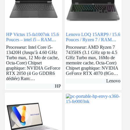
HP Victus 15-fa1007nk 15.6
Lenovo LOQ 15ARP9 / 15.6
Pouces – intel i5 – RAM
Pouces / Ryzen 7 / RAM
8Go – 512Go SSD – Nvidia
24Go / 1To SSD / Nvidia
Processeur: Intel Core i5-
Processeur: AMD Ryzen 7
RTX 2050
RTX 4070
13420H (Jusqu’à 4.60 GHz
7435HS (3.1 GHz up to 4.5
Turbo max, 12 Mo de cache,
GHz Turbo max, 16Mo de
Octa-Core) Chipset
memoire cache, Octa-Core)
graphique: NVIDIA GeForce
Chipset graphique: NVIDIA
RTX 2050 (4 Go GDDR6
GeForce RTX 4070 (8Go…
dédiée) Ram:…
Lenovo
HP