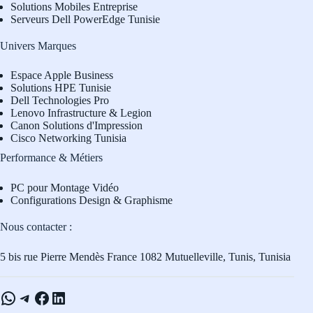
Solutions Mobiles Entreprise
Serveurs Dell PowerEdge Tunisie
Univers Marques
Espace Apple Business
Solutions HPE Tunisie
Dell Technologies Pro
L
enovo Infrastructure & Legion
Canon Solutions d'Impression
Cisco Networking Tunisia
Performance & Métiers
PC pour Montage Vidéo
Configurations Design & Graphisme
Nous contacter :
5 bis rue Pierre Mendès France 1082 Mutuelleville, Tunis, Tunisia
WhatsApp
Telegram
Facebook
LinkedIn