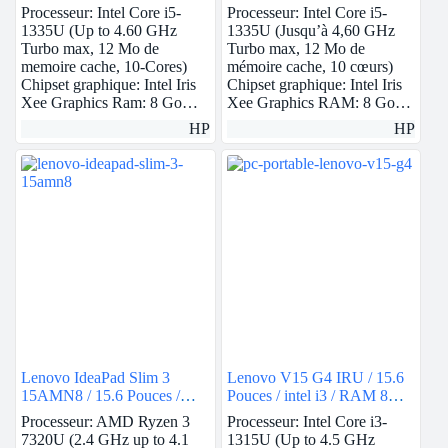
intel i5 – RAM 8Go – 512Go
i5 – RAM 8Go – 512Go
Processeur: Intel Core i5-
Processeur: Intel Core i5-
SSD – Intel Iris Xe
SSD – Intel Iris Xe
1335U (Up to 4.60 GHz
1335U (Jusqu’à 4,60 GHz
Turbo max, 12 Mo de
Turbo max, 12 Mo de
memoire cache, 10-Cores)
mémoire cache, 10 cœurs)
Chipset graphique: Intel Iris
Chipset graphique: Intel Iris
Xee Graphics Ram: 8 Go…
Xee Graphics RAM: 8 Go…
HP
HP
Lenovo IdeaPad Slim 3
Lenovo V15 G4 IRU / 15.6
15AMN8 / 15.6 Pouces /
Pouces / intel i3 / RAM 8Go
Ryzen 3 / RAM 8Go /
/ 512Go SSD / Intel UHD
Processeur: AMD Ryzen 3
Processeur: Intel Core i3-
256Go SSD / AMD Radeon
7320U (2.4 GHz up to 4.1
1315U (Up to 4.5 GHz