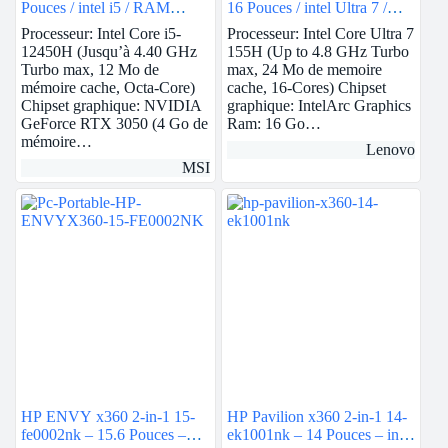
Pouces / intel i5 / RAM
16 Pouces / intel Ultra 7 /
16Go / 512Go SSD / Nvidia
RAM 16Go / 512Go SSD /
Processeur: Intel Core i5-
Processeur: Intel Core Ultra 7
RTX 3050
Intel Arc Graphics
12450H (Jusqu’à 4.40 GHz
155H (Up to 4.8 GHz Turbo
Turbo max, 12 Mo de
max, 24 Mo de memoire
mémoire cache, Octa-Core)
cache, 16-Cores) Chipset
Chipset graphique: NVIDIA
graphique: IntelArc Graphics
GeForce RTX 3050 (4 Go de
Ram: 16 Go…
mémoire…
Lenovo
MSI
HP ENVY x360 2-in-1 15-
HP Pavilion x360 2-in-1 14-
fe0002nk – 15.6 Pouces –
ek1001nk – 14 Pouces – intel