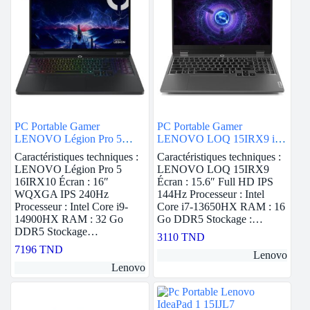
PC Portable Gamer
PC Portable Gamer
LENOVO Légion Pro 5
LENOVO LOQ 15IRX9 i7
16IRX10 i9 14è Gén 32G
13ème Gén 16G RTX 3050
Caractéristiques techniques :
Caractéristiques techniques :
RTX 5070
LENOVO Légion Pro 5
LENOVO LOQ 15IRX9
16IRX10 Écran : 16″
Écran : 15.6″ Full HD IPS
WQXGA IPS 240Hz
144Hz Processeur : Intel
Processeur : Intel Core i9-
Core i7-13650HX RAM : 16
14900HX RAM : 32 Go
Go DDR5 Stockage :…
DDR5 Stockage…
3110
TND
7196
TND
Lenovo
Lenovo