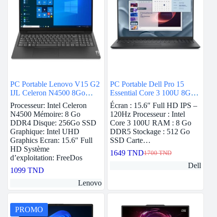
PC Portable Lenovo V15 G2
PC Portable Dell Pro 15
IJL Celeron N4500 8Go
Essential Core 3 100U 8Go
256Go SSD Noir
512Go SSD Prix Tunisie
Processeur: Intel Celeron
Écran : 15.6″ Full HD IPS –
N4500 Mémoire: 8 Go
120Hz Processeur : Intel
DDR4 Disque: 256Go SSD
Core 3 100U RAM : 8 Go
Graphique: Intel UHD
DDR5 Stockage : 512 Go
Graphics Ecran: 15.6″ Full
SSD Carte…
HD Système
1649
TND
1700
TND
Le
Le
d’exploitation: FreeDos
prix
prix
Dell
1099
TND
initial
actuel
était :
est :
Lenovo
1700 TND.
1649 TND.
PROMO