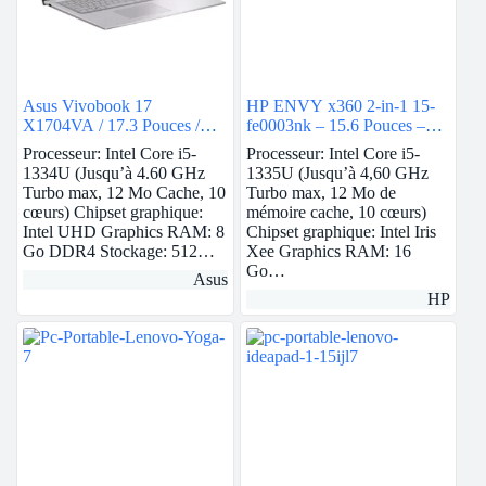
Asus Vivobook 17
HP ENVY x360 2-in-1 15-
X1704VA / 17.3 Pouces /
fe0003nk – 15.6 Pouces –
intel i5 / RAM 8Go / 512Go
intel i5 – RAM 16Go –
Processeur: Intel Core i5-
Processeur: Intel Core i5-
SSD / Intel UHD
512Go SSD – Intel Iris Xe
1334U (Jusqu’à 4.60 GHz
1335U (Jusqu’à 4,60 GHz
Turbo max, 12 Mo Cache, 10
Turbo max, 12 Mo de
cœurs) Chipset graphique:
mémoire cache, 10 cœurs)
Intel UHD Graphics RAM: 8
Chipset graphique: Intel Iris
Go DDR4 Stockage: 512…
Xee Graphics RAM: 16
Go…
Asus
HP