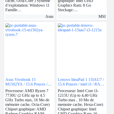
cache, Octa-Core ) Systeme
graphique: Intel UHD
d’exploitation: Windows 11
Graphics Ram: 8 Go
Famille…
Stockage:…
Asus
MSI
Asus Vivobook 15
Lenovo IdeaPad 1 15IAU7 /
M1502YA / 15.6 Pouces /
15.6 Pouces / intel i3 / RAM
Ryzen 7 / RAM 8Go /
16Go / 512Go SSD / Intel
Processeur: AMD Ryzen 7
Processeur: Intel Core i3-
512Go SSD / AMD Radeon
UHD
7730U (2 GHz up to 4.5
1215U (Up to 4,40 GHz
GHz Turbo max, 16 Mo de
Turbo max , 10 Mo de
mémoire cache, Octa-Core)
memoire cache, Hexa-Core)
Chipset graphique: AMD
Chipset graphique: Intel
Radeon Graphics RAM:…
UHD Graphics Ram: 16