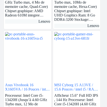
GHz Turbo max, 4 Mo de
Turbo max, 10Mo de
memoire cache, Quad-Core)
memoire cache, Hexa-Core)
Chipset graphique: AMD
Chipset graphique: Intel
Radeon 610M integree…
UHD Graphics Ram: 8 Go
DDR4-3200 Stockage:…
Lenovo
Lenovo
Asus Vivobook 16
MSI Cyborg 15 A13VE /
X1605VA / 16 Pouces / intel
15.6 Pouces / intel i5 / RAM
i5 / RAM 8Go / 512Go SSD
32Go / 512Go SSD / Nvidia
Processeur: Intel Core i5-
Afficheur 15.6″ Full HD IPS
/ Intel UHD
RTX 4050
13420H (Jusqu’à 4.60 GHz
, 144 Hz Processeur: Intel
Turbo max, 12 Mo de
Core i5-13420H (4.60 GHz