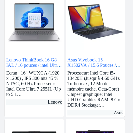
2119 TND.
2099 TND.
Lenovo ThinkBook 16 G8
Asus Vivobook 15
IAL / 16 pouces / intel Ultra
X1502VA / 15.6 Pouces /
7 / 8GB Ram
intel i5 / RAM 8Go / 512Go
Ecran : 16″ WUXGA (1920
Processeur: Intel Core i5-
SSD / Intel UHD
x 1200) , IPS 300 nits 45 %
13420H (Jusqu’à 4.60 GHz
NTSC, 60 Hz Processeur:
Turbo max, 12 Mo de
Intel Core Ultra 7 255H, (Up
mémoire cache, Octa-Core)
to 5.1…
Chipset graphique: Intel
UHD Graphics RAM: 8 Go
Lenovo
DDR4 Stockage:…
Asus