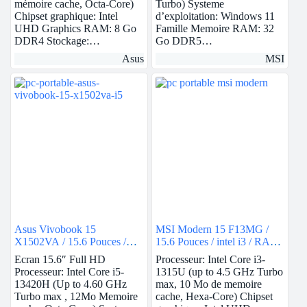
mémoire cache, Octa-Core)
Turbo) Systeme
Chipset graphique: Intel
d’exploitation: Windows 11
UHD Graphics RAM: 8 Go
Famille Memoire RAM: 32
DDR4 Stockage:…
Go DDR5…
Asus
MSI
Asus Vivobook 15
MSI Modern 15 F13MG /
X1502VA / 15.6 Pouces /
15.6 Pouces / intel i3 / RAM
intel i5 / RAM 8Go / 512Go
8Go / 512Go SSD / Intel
Ecran 15.6″ Full HD
Processeur: Intel Core i3-
SSD / Intel UHD
UHD
Processeur: Intel Core i5-
1315U (up to 4.5 GHz Turbo
13420H (Up to 4.60 GHz
max, 10 Mo de memoire
Turbo max , 12Mo Memoire
cache, Hexa-Core) Chipset