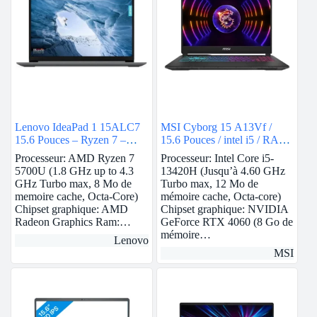
Lenovo IdeaPad 1 15ALC7
MSI Cyborg 15 A13Vf /
15.6 Pouces – Ryzen 7 –
15.6 Pouces / intel i5 / RAM
RAM 8Go – 512Go SSD –
8Go / 512Go SSD / Nvidia
Processeur: AMD Ryzen 7
Processeur: Intel Core i5-
AMD Radeon
RTX 4060
5700U (1.8 GHz up to 4.3
13420H (Jusqu’à 4.60 GHz
GHz Turbo max, 8 Mo de
Turbo max, 12 Mo de
memoire cache, Octa-Core)
mémoire cache, Octa-core)
Chipset graphique: AMD
Chipset graphique: NVIDIA
Radeon Graphics Ram:…
GeForce RTX 4060 (8 Go de
mémoire…
Lenovo
MSI