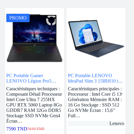
PROMO
PC Portable Gamer
PC Portable LENOVO
LENOVO Légion Pro5
IdeaPad Slim 3 15IRH10 i5
16IAX10 Ultra 7 255HX
13è Gén 16Go 512Go SSD –
Caractéristiques techniques :
Caractéristiques principales :
32G RTX 5060
Bleu
Composant Détail Processeur
Processeur : Intel Core i5 13ᵉ
Intel Core Ultra 7 255HX
Génération Mémoire RAM :
GPU RTX 5060 Laptop 8Go
16 Go Stockage : SSD 512
GDDR7 RAM 32Go DDR5
Go NVMe Écran : 15,6’’
Stockage SSD NVMe Gen4
Full…
Écran…
Lenovo
7590
TND
7639
TND
Le
Le