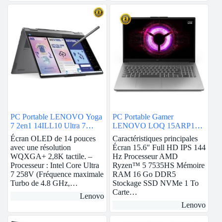
PC Portable LENOVO Yoga
PC Portable Gamer
7 2en1 14ILL10 Ultra 7
LENOVO LOQ 15ARP10E
258V 32Go 1To SSD – Gris
AMD RYZEN 5 16G RTX
Écran OLED de 14 pouces
Caractéristiques principales
3050
avec une résolution
Écran 15.6″ Full HD IPS 144
WQXGA+ 2,8K tactile. –
Hz Processeur AMD
Processeur : Intel Core Ultra
Ryzen™ 5 7535HS Mémoire
7 258V (Fréquence maximale
RAM 16 Go DDR5
Turbo de 4.8 GHz,…
Stockage SSD NVMe 1 To
Carte…
Lenovo
Lenovo