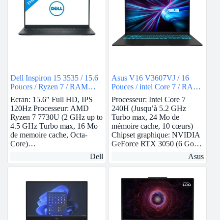
Dell Inspiron 15 3535 / 15.6
Asus V16 V3607VJ / 16
Pouces / Ryzen 7 / RAM
Pouces / intel Core 7 / RAM
16Go / 1To SSD / AMD
8Go / 512Go SSD / Nvidia
Ecran: 15.6″ Full HD, IPS
Processeur: Intel Core 7
Radeon
RTX 3050
120Hz Processeur: AMD
240H (Jusqu’à 5.2 GHz
Ryzen 7 7730U (2 GHz up to
Turbo max, 24 Mo de
4.5 GHz Turbo max, 16 Mo
mémoire cache, 10 cœurs)
de memoire cache, Octa-
Chipset graphique: NVIDIA
Core)…
GeForce RTX 3050 (6 Go…
Dell
Asus