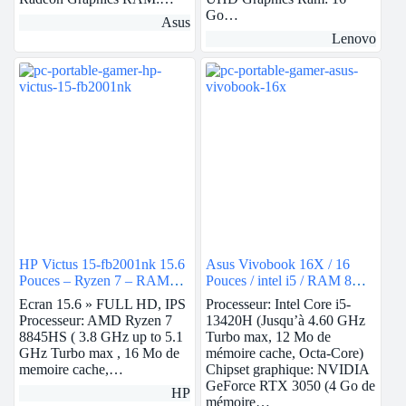
Go…
Asus
Lenovo
HP Victus 15-fb2001nk 15.6
Asus Vivobook 16X / 16
Pouces – Ryzen 7 – RAM
Pouces / intel i5 / RAM 8Go
8Go – 512Go SSD – Nvidia
/ 512Go SSD / Nvidia RTX
Ecran 15.6 » FULL HD, IPS
Processeur: Intel Core i5-
RTX 3050
3050
Processeur: AMD Ryzen 7
13420H (Jusqu’à 4.60 GHz
8845HS ( 3.8 GHz up to 5.1
Turbo max, 12 Mo de
GHz Turbo max , 16 Mo de
mémoire cache, Octa-Core)
memoire cache,…
Chipset graphique: NVIDIA
GeForce RTX 3050 (4 Go de
HP
mémoire…