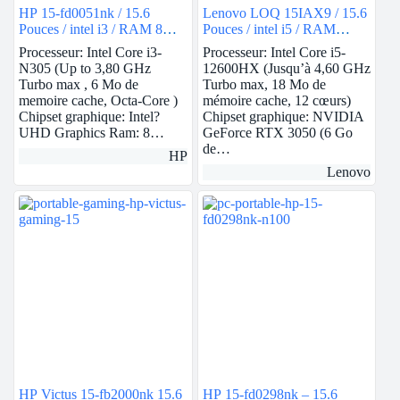
HP 15-fd0051nk / 15.6
Lenovo LOQ 15IAX9 / 15.6
Pouces / intel i3 / RAM 8Go
Pouces / intel i5 / RAM
/ 512Go SSD / Intel UHD
24Go / 512Go SSD / Nvidia
Processeur: Intel Core i3-
Processeur: Intel Core i5-
RTX 3050
N305 (Up to 3,80 GHz
12600HX (Jusqu’à 4,60 GHz
Turbo max , 6 Mo de
Turbo max, 18 Mo de
memoire cache, Octa-Core )
mémoire cache, 12 cœurs)
Chipset graphique: Intel?
Chipset graphique: NVIDIA
UHD Graphics Ram: 8…
GeForce RTX 3050 (6 Go
de…
HP
Lenovo
HP Victus 15-fb2000nk 15.6
HP 15-fd0298nk – 15.6