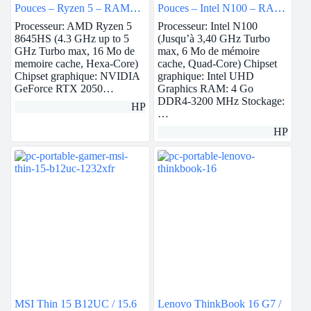
Pouces – Ryzen 5 – RAM
Pouces – Intel N100 – RAM
8Go – 512Go SSD – Nvidia
4Go – 256Go SSD – Intel
Processeur: AMD Ryzen 5
Processeur: Intel N100
RTX 2050
UHD
8645HS (4.3 GHz up to 5
(Jusqu’à 3,40 GHz Turbo
GHz Turbo max, 16 Mo de
max, 6 Mo de mémoire
memoire cache, Hexa-Core)
cache, Quad-Core) Chipset
Chipset graphique: NVIDIA
graphique: Intel UHD
GeForce RTX 2050…
Graphics RAM: 4 Go
DDR4-3200 MHz Stockage:
HP
…
HP
MSI Thin 15 B12UC / 15.6
Lenovo ThinkBook 16 G7 /