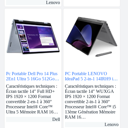
prix
prix
Lenovo
initial
actuel
était :
est :
7639 TND.
7590 TND.
Pc Portable Dell Pro 14 Plus
PC Portable LENOVO
2En1 Ultra 5 16Go 512Go
IdeaPad 5 2-in-1 14IRH9 i5
SSD Windows 11
13è Gén 16Go 512Go SSD
Caractéristiques techniques :
Caractéristiques techniques :
Écran tactile 14″ Full HD+
Écran tactile 14″ WUXGA
IPS 1920 × 1200 Format
IPS 1920 × 1200 Format
convertible 2-en-1 à 360°
convertible 2-in-1 à 360°
Processeur Intel® Core™
Processeur Intel® Core™ i5
Ultra 5 Mémoire RAM 16…
13ème Génération Mémoire
RAM 16…
Dell
Lenovo