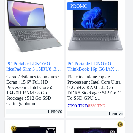
PROMO
PC Portable LENOVO
PC Portable LENOVO
IdeaPad Slim 3 15IRU8 i3
ThinkBook 16p G6 IAX
13ème Gén 8G 512Go SSD
Ultra 9 275HX 32Go RTX
Caractéristiques techniques :
Fiche technique rapide
– Gris
5060
Écran : 15.6″ Full HD
Processeur : Intel Core Ultra
Processeur : Intel Core i5-
9 275HX RAM : 32 Go
13420H RAM : 8 Go
DDR5 Stockage : 512 Go / 1
Stockage : 512 Go SSD
To SSD GPU :…
Carte graphique :…
7999
TND
8239
TND
Le
Le
Lenovo
prix
prix
Lenovo
initial
actuel
était :
est :
8239 TND.
7999 TND.