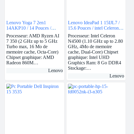
Lenovo Yoga 7 2en1
Lenovo IdeaPad 1 15IJL7 /
14AKP10 / 14 Pouces /
15.6 Pouces / intel Celeron /
Ryzen Ai 7 / RAM 16Go /
RAM 8Go / 256Go SSD /
Processeur: AMD Ryzen AI
Processeur: Intel Celeron
512Go SSD / AMD Radeon
Intel UHD
7 350 (2 GHz up to 5 GHz
N4500 (1.10 GHz up to 2.80
860M
Turbo max, 16 Mo de
GHz, 4Mo de memoire
memoire cache, Octa-Core)
cache, Dual-Core) Chipset
Chipset graphique: AMD
graphique: Intel UHD
Radeon 860M…
Graphics Ram: 8 Go DDR4
Stockage:…
Lenovo
Lenovo