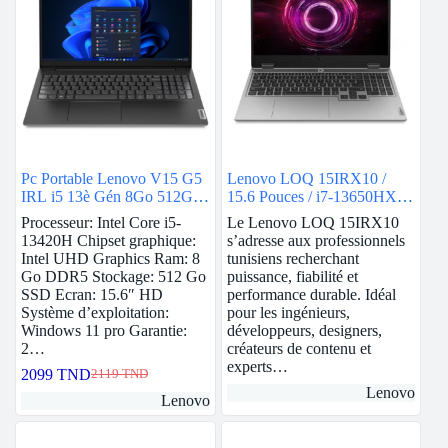
Pc Portable Lenovo V15 G5
Lenovo LOQ 15IRX10 /
IRL i5 13è Gén 8Go 512Go
15.6 Pouces / i7-13650HX /
SSD – Noir
RAM 16Go / 512Go SSD /
Processeur: Intel Core i5-
Le Lenovo LOQ 15IRX10
Nvidia RTX 5050
13420H Chipset graphique:
s’adresse aux professionnels
Intel UHD Graphics Ram: 8
tunisiens recherchant
Go DDR5 Stockage: 512 Go
puissance, fiabilité et
SSD Ecran: 15.6″ HD
performance durable. Idéal
Système d’exploitation:
pour les ingénieurs,
Windows 11 pro Garantie:
développeurs, designers,
2…
créateurs de contenu et
experts…
2099
TND
2119
TND
Le
Le
Lenovo
prix
prix
Lenovo
initial
actuel
était :
est :