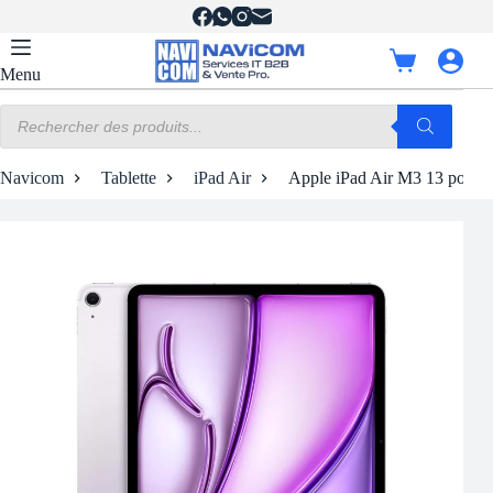
Passer
au
contenu
Panier
Menu
d’achat
Recherche
de
produits
Navicom
Tablette
iPad Air
Apple iPad Air M3 13 pouce