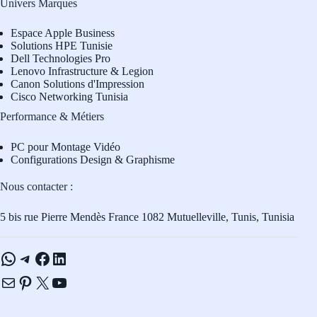
Univers Marques
Espace Apple Business
Solutions HPE Tunisie
Dell Technologies Pro
L
enovo Infrastructure & Legion
Canon Solutions d'Impression
Cisco Networking Tunisia
Performance & Métiers
PC pour Montage Vidéo
Configurations Design & Graphisme
Nous contacter :
5 bis rue Pierre Mendès France 1082 Mutuelleville, Tunis, Tunisia
WhatsApp
Telegram
Facebook
LinkedIn
E-mail
Pinterest
X
YouTube