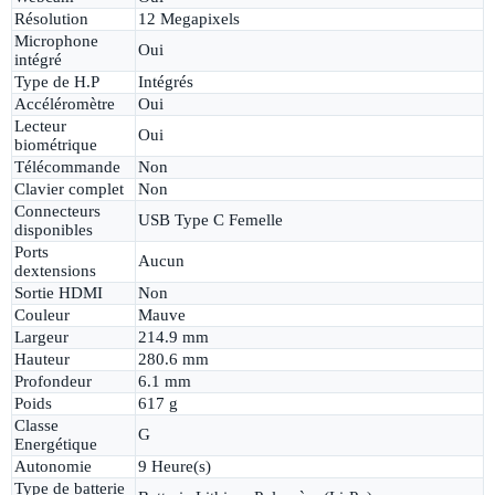
Résolution
12 Megapixels
Microphone
Oui
intégré
Type de H.P
Intégrés
Accéléromètre
Oui
Lecteur
Oui
biométrique
Télécommande
Non
Clavier complet
Non
Connecteurs
USB Type C Femelle
disponibles
Ports
Aucun
dextensions
Sortie HDMI
Non
Couleur
Mauve
Largeur
214.9 mm
Hauteur
280.6 mm
Profondeur
6.1 mm
Poids
617 g
Classe
G
Energétique
Autonomie
9 Heure(s)
Type de batterie