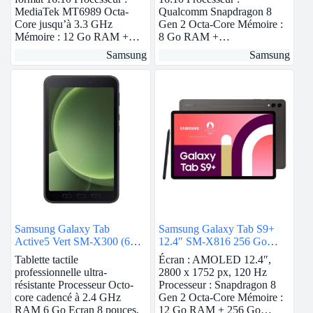
MediaTek MT6989 Octa-
Qualcomm Snapdragon 8
Core jusqu’à 3.3 GHz
Gen 2 Octa-Core Mémoire :
Mémoire : 12 Go RAM +…
8 Go RAM +…
Samsung
Samsung
Samsung Galaxy Tab
Samsung Galaxy Tab S9+
Active5 Vert SM-X300 (6
12.4″ SM-X816 256 Go
Go / 128 Go)
Anthracite 5G
Tablette tactile
Écran : AMOLED 12.4″,
professionnelle ultra-
2800 x 1752 px, 120 Hz
résistante Processeur Octo-
Processeur : Snapdragon 8
core cadencé à 2.4 GHz
Gen 2 Octa-Core Mémoire :
RAM 6 Go Ecran 8 pouces,
12 Go RAM + 256 Go…