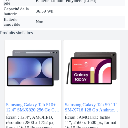
Batterie Lithium Polymère (Li-Po)
pile
Capacité de la
36.59 Wh
batterie
Batterie
Non
amovible
Produits similaires
Samsung Galaxy Tab S10+
Samsung Galaxy Tab S9 11″
12.4″ SM-X820 256 Go Gris
SM-X716 128 Go Anthracite
5G
5G
Écran : 12.4″, AMOLED,
Écran : AMOLED tactile
résolution 2800 x 1752 px,
11″, 2560 x 1600 px, format
format 16:10 Processeur :
16:10 Processeur :