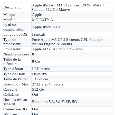
Apple iPad Air M3 13 pouces (2025) Wi-Fi +
Désignation
Cellular 512 Go Mauve
Marque
Apple
Modèle
MCJD4TY-A
Système
Apple iPadOS 18
dexploitation
Langue de lOS
Français
Type de
Puce Apple M3 CPU 8 coeurs GPU 9 coeurs
processeur
Neural Engine 16 coeurs
Processeur
Apple M3 (8-Core/GPU9-Core)
Nombre de core
8
Taille de la
8 Go
mémoire
Type décran
LED tactile
Type de Dalle
Dalle IPS
Taille de l'écran
13 Pouces
Résolution Max
2732 x 2048 pixels
Capacité
512 Go
Cellulaire
Oui
Normes réseau
Bluetooth 5.3, Wi-Fi 6E, 5G
sans-fil
Connexion 3G
Oui
Webcam
Oui