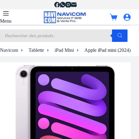
Passer
au
contenu
Panier
Menu
d’achat
Recherche
de
produits
Navicom
Tablette
iPad Mini
Apple iPad mini (2024) 12