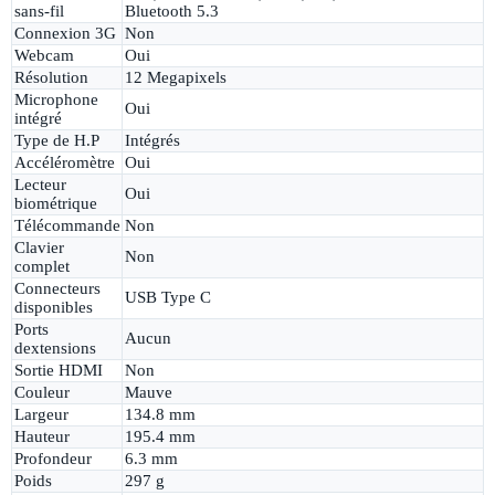
sans-fil
Bluetooth 5.3
Connexion 3G
Non
Webcam
Oui
Résolution
12 Megapixels
Microphone
Oui
intégré
Type de H.P
Intégrés
Accéléromètre
Oui
Lecteur
Oui
biométrique
Télécommande
Non
Clavier
Non
complet
Connecteurs
USB Type C
disponibles
Ports
Aucun
dextensions
Sortie HDMI
Non
Couleur
Mauve
Largeur
134.8 mm
Hauteur
195.4 mm
Profondeur
6.3 mm
Poids
297 g