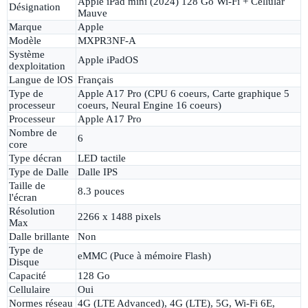
Apple iPad mini (2024) 128 Go Wi-Fi + Cellular
Désignation
Mauve
Marque
Apple
Modèle
MXPR3NF-A
Système
Apple iPadOS
dexploitation
Langue de lOS
Français
Type de
Apple A17 Pro (CPU 6 coeurs, Carte graphique 5
processeur
coeurs, Neural Engine 16 coeurs)
Processeur
Apple A17 Pro
Nombre de
6
core
Type décran
LED tactile
Type de Dalle
Dalle IPS
Taille de
8.3 pouces
l'écran
Résolution
2266 x 1488 pixels
Max
Dalle brillante
Non
Type de
eMMC (Puce à mémoire Flash)
Disque
Capacité
128 Go
Cellulaire
Oui
Normes réseau
4G (LTE Advanced), 4G (LTE), 5G, Wi-Fi 6E,