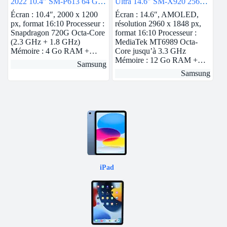
2022 10.4″ SM-P613 64 Go
Ultra 14.6″ SM-X920 256
Bleu Wi-Fi
Go Gris 5G
Écran : 10.4″, 2000 x 1200
Écran : 14.6″, AMOLED,
px, format 16:10 Processeur :
résolution 2960 x 1848 px,
Snapdragon 720G Octa-Core
format 16:10 Processeur :
(2.3 GHz + 1.8 GHz)
MediaTek MT6989 Octa-
Mémoire : 4 Go RAM +…
Core jusqu’à 3.3 GHz
Mémoire : 12 Go RAM +…
Samsung
Samsung
iPad