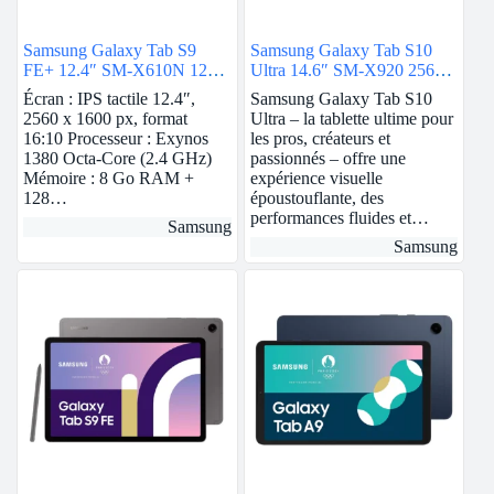
Samsung Galaxy Tab S9
Samsung Galaxy Tab S10
FE+ 12.4″ SM-X610N 128
Ultra 14.6″ SM-X920 256
Go Anthracite
Go Gris Wi-Fi
Écran : IPS tactile 12.4″,
Samsung Galaxy Tab S10
2560 x 1600 px, format
Ultra – la tablette ultime pour
16:10 Processeur : Exynos
les pros, créateurs et
1380 Octa-Core (2.4 GHz)
passionnés – offre une
Mémoire : 8 Go RAM +
expérience visuelle
128…
époustouflante, des
performances fluides et…
Samsung
Samsung