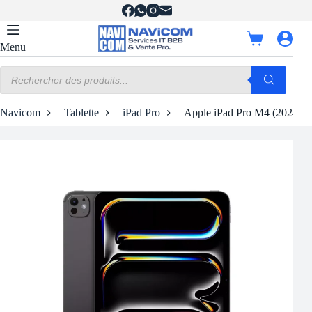
Passer
au
contenu
Panier
Menu
d’achat
Recherche
de
produits
Navicom
Tablette
iPad Pro
Apple iPad Pro M4 (2024) 11