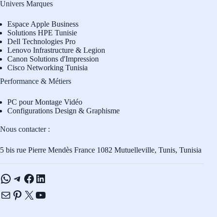
Univers Marques
Espace Apple Business
Solutions HPE Tunisie
Dell Technologies Pro
L
enovo Infrastructure & Legion
Canon Solutions d'Impression
Cisco Networking Tunisia
Performance & Métiers
PC pour Montage Vidéo
Configurations Design & Graphisme
Nous contacter :
5 bis rue Pierre Mendès France 1082 Mutuelleville, Tunis, Tunisia
WhatsApp
Telegram
Facebook
LinkedIn
E-mail
Pinterest
X
YouTube