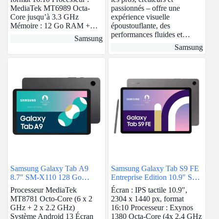
MediaTek MT6989 Octa-
passionnés – offre une
Core jusqu’à 3.3 GHz
expérience visuelle
Mémoire : 12 Go RAM +…
époustouflante, des
performances fluides et…
Samsung
Samsung
Samsung Galaxy Tab A9
Samsung Galaxy Tab S9 FE
8.7″ SM-X110 128 Go
Entreprise Edition 10.9″ SM-
Graphite 4G
X510N 128 Go Anthracite
Processeur MediaTek
Écran : IPS tactile 10.9″,
5G
MT8781 Octo-Core (6 x 2
2304 x 1440 px, format
GHz + 2 x 2.2 GHz)
16:10 Processeur : Exynos
Système Android 13 Écran
1380 Octa-Core (4x 2.4 GHz