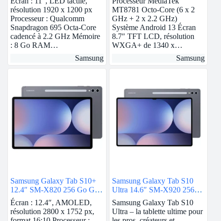
Écran : 11″, LED tactile,
Processeur MediaTek
résolution 1920 x 1200 px
MT8781 Octo-Core (6 x 2
Processeur : Qualcomm
GHz + 2 x 2.2 GHz)
Snapdragon 695 Octa-Core
Système Android 13 Écran
cadencé à 2.2 GHz Mémoire
8.7″ TFT LCD, résolution
: 8 Go RAM…
WXGA+ de 1340 x…
Samsung
Samsung
Samsung Galaxy Tab S10+
Samsung Galaxy Tab S10
12.4″ SM-X820 256 Go Gris
Ultra 14.6″ SM-X920 256
Wi-Fi
Go Gris Wi-Fi
Écran : 12.4″, AMOLED,
Samsung Galaxy Tab S10
résolution 2800 x 1752 px,
Ultra – la tablette ultime pour
format 16:10 Processeur :
les pros, créateurs et