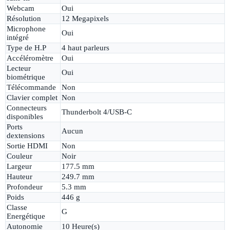
Webcam
Oui
Résolution
12 Megapixels
Microphone
Oui
intégré
Type de H.P
4 haut parleurs
Accéléromètre
Oui
Lecteur
Oui
biométrique
Télécommande
Non
Clavier complet
Non
Connecteurs
Thunderbolt 4/USB-C
disponibles
Ports
Aucun
dextensions
Sortie HDMI
Non
Couleur
Noir
Largeur
177.5 mm
Hauteur
249.7 mm
Profondeur
5.3 mm
Poids
446 g
Classe
G
Energétique
Autonomie
10 Heure(s)