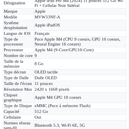
Apple iPad Pro M4 (2024) 11 pouces 512 Go Wi-
Désignation
Fi + Cellular Noir Sidéral
Marque
Apple
Modèle
MVW33NF-A
Système
Apple iPadOS
dexploitation
Langue de lOS
Français
Type de
Puce Apple M4 (CPU 9 coeurs, GPU 10 coeurs,
processeur
Neural Engine 16 coeurs)
Processeur
Apple M4 (9-Core/GPU10-Core)
Nombre de core
9
Taille de la
8 Go
mémoire
Type décran
OLED tactile
Type de Dalle
Dalle OLED
Taille de l'écran
11 pouces
Résolution Max
2420 x 1668 pixels
Chipset
Apple M4 GPU 10 coeurs
graphique
Type de Disque
eMMC (Puce à mémoire Flash)
Capacité
512 Go
Cellulaire
Oui
Normes réseau
Bluetooth 5.3, Wi-Fi 6E, 5G
sans-fil