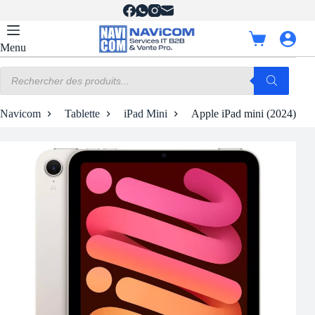
Passer
au
contenu
Panier
Menu
d’achat
Recherche
de
produits
Navicom
Tablette
iPad Mini
Apple iPad mini (2024) 512