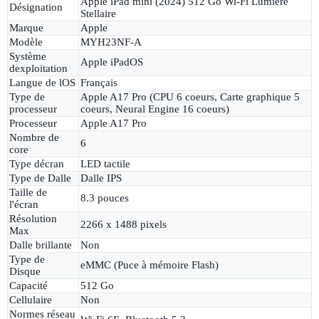
Apple iPad mini (2024) 512 Go Wi-Fi Lumière
Désignation
Stellaire
Marque
Apple
Modèle
MYH23NF-A
Système
Apple iPadOS
dexploitation
Langue de lOS
Français
Type de
Apple A17 Pro (CPU 6 coeurs, Carte graphique 5
processeur
coeurs, Neural Engine 16 coeurs)
Processeur
Apple A17 Pro
Nombre de
6
core
Type décran
LED tactile
Type de Dalle
Dalle IPS
Taille de
8.3 pouces
l'écran
Résolution
2266 x 1488 pixels
Max
Dalle brillante
Non
Type de
eMMC (Puce à mémoire Flash)
Disque
Capacité
512 Go
Cellulaire
Non
Normes réseau