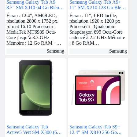
Samsung Galaxy Tab A9
Samsung Galaxy Tab A9+
8.7″ SM-X110 64 Go Bleu
11″ SM-X210 128 Go Bleu
Wi-Fi
Wi-Fi
Écran : 12.4″, AMOLED,
Écran : 11″, LED tactile,
résolution 2800 x 1752 px,
résolution 1920 x 1200 px
format 16:10 Processeur :
Processeur : Qualcomm
MediaTek MT6989 Octa-
Snapdragon 695 Octa-Core
Core jusqu’à 3.3 GHz
cadencé à 2.2 GHz Mémoire
Mémoire : 12 Go RAM +…
: 8 Go RAM…
Samsung
Samsung
Samsung Galaxy Tab
Samsung Galaxy Tab S9+
Active5 Vert SM-X300 (6
12.4″ SM-X810 256 Go