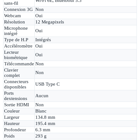
Wi-Fi 6E, Bluetooth 5.3
sans-fil
Connexion 3G
Non
Webcam
Oui
Résolution
12 Megapixels
Microphone
Oui
intégré
Type de H.P
Intégrés
Accéléromètre
Oui
Lecteur
Oui
biométrique
Télécommande
Non
Clavier
Non
complet
Connecteurs
USB Type C
disponibles
Ports
Aucun
dextensions
Sortie HDMI
Non
Couleur
Blanc
Largeur
134.8 mm
Hauteur
195.4 mm
Profondeur
6.3 mm
Poids
293 g