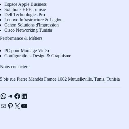
Espace Apple Business
Solutions HPE Tunisie
Dell Technologies Pro
L
enovo Infrastructure & Legion
Canon Solutions d'Impression
Cisco Networking Tunisia
Performance & Métiers
PC pour Montage Vidéo
Configurations Design & Graphisme
Nous contacter :
5 bis rue Pierre Mendès France 1082 Mutuelleville, Tunis, Tunisia
WhatsApp
Telegram
Facebook
LinkedIn
E-mail
Pinterest
X
YouTube