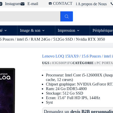
☎️ CONTACT
Instagram
E-mail

ℹ️ A propos de Nous
té
Image & son
Impression
Périphérique
 Pouces / intel i5 / RAM 24Go / 512Go SSD / Nvidia RTX 3050
Lenovo LOQ 15IAX9 / 15.6 Pouces / intel
UGS :
83GS00P1FG
CATÉGORIE :
PC PORT
Processeur: Intel Core i5-12600HX (Jus
cache, 12 cœurs)
Chipset graphique: NVIDIA GeForce R
Ram: 24 Go DDR5-4800
Stockage: 512 Go SSD
Ecran: 15.6″ Full HD IPS, 144Hz
Syst
Demandez un
devis B2B personnali