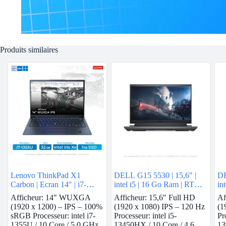
Produits similaires
Lenovo ThinkPad X1
DELL G15 5530 | 15,6″ |
DE
Carbon | Ecran 14″ | i7-
intel i5 | 16 Go Ram | RTX
in
1355U | 32 GB Ram | intel
3050
40
Afficheur: 14″ WUXGA
Afficheur: 15,6″ Full HD
Af
Iris Xe | 1 TB SSD
(1920 x 1200) – IPS – 100%
(1920 x 1080) IPS – 120 Hz
(1
sRGB Processeur: intel i7-
Processeur: intel i5-
Pr
1355U / 10 Core / 5.0 GHz
13450HX / 10 Core / 4,6
13