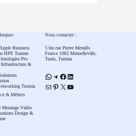
Marques
Nous contacter :
Apple Business
5 bis rue Pierre Mendès
ns HPE Tunisie
France 1082 Mutuelleville,
chnologies Pro
Tunis, Tunisia
Infrastructure &
WhatsApp
Telegram
Facebook
LinkedIn
olutions
ssion
E-mail
Pinterest
X
YouTube
etworking Tunisia
ce & Métiers
r Montage Vidéo
rations Design &
sme