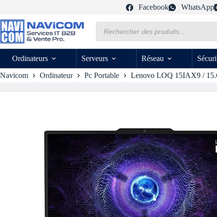
Passer
Facebook
WhatsApp
au
contenu
Recherche
de
produits
Ordinateurs
Serveurs
Réseau
Sécuri
Navicom
Ordinateur
Pc Portable
Lenovo LOQ 15IAX9 / 15.6