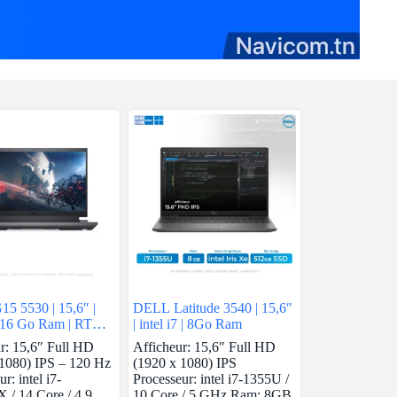
5 5530 | 15,6″ |
DELL Latitude 3540 | 15,6″
 | 16 Go Ram | RTX
| intel i7 | 8Go Ram
r: 15,6″ Full HD
Afficheur: 15,6″ Full HD
 1080) IPS – 120 Hz
(1920 x 1080) IPS
r: intel i7-
Processeur: intel i7-1355U /
/ 14 Core / 4,9
10 Core / 5 GHz Ram: 8GB