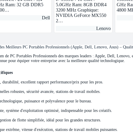
z Ram: 32 GB DDR5
5.0GHz Ram: 8GB DDR4
GHz Ra
800…
3200 MHz Graphique:
4800 
NVIDIA GeForce MX550
Dell
2…
Lenovo
s Meilleurs PC Portables Professionnels (Apple, Dell, Lenovo, Asus) – Quali
de PC Portables Professionnels des marques leaders : Apple, Dell, Lenovo, et 
nnue pour équiper votre entreprise avec la meilleure qualité technologique.
ifiques
ifiques
e, durabilité, excellent rapport performance/prix pour les pros.
elles robustes, sécurité avancée, stations de travail mobiles.
echnologique, puissance et polyvalence pour le bureau.
e, système d'exploitation optimisé, indispensable pour les créatifs.
stion de flotte simplifiée, idéal pour les grandes structures.
e extrême, vitesse d'exécution, stations de travail mobiles puissantes.