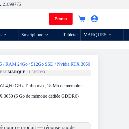
 21899775
Promo
Panier
d’achat
s
Smartphone
Tablette
MARQUES
 i5 / RAM 24Go / 512Go SSD / Nvidia RTX 3050
ABLE
MARQUE :
LENOVO
qu’à 4,60 GHz Turbo max, 18 Mo de mémoire
TX 3050 (6 Go de mémoire dédiée GDDR6)
sé
pour ce produit — réponse rapide