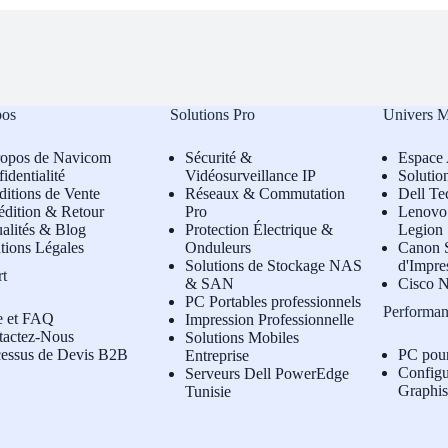
pos
Solutions Pro
Univers 
ropos de Navicom
Sécurité &
Espace 
identialité
Vidéosurveillance IP
Solutio
itions de Vente
Réseaux & Commutation
Dell Te
édition & Retour
Pro
L
enovo 
alités & Blog
Protection Électrique &
Legion
tions Légales
Onduleurs
Canon S
Solutions de Stockage NAS
d'Impre
rt
& SAN
Cisco N
PC Portables professionnels
Performan
e et FAQ
Impression Professionnelle
tactez-Nous
Solutions Mobiles
cessus de Devis B2B
PC pou
Entreprise
Configu
Serveurs Dell PowerEdge
Graphi
Tunisie