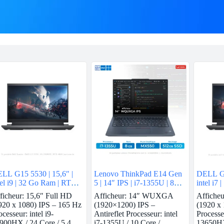
LL G15 5530 | 15,6″ |
Lenovo ThinkPad E14 Gen
DELL G1
tel i9 | 32 Go Ram | RTX
5 | 14″ IPS | i7-1355U | 8GB
intel i7
60
Ram | Nvidia MX550 | 512
3050
ficheur: 15,6″ Full HD
Afficheur: 14″ WUXGA
Afficheu
GB SSD
920 x 1080) IPS – 165 Hz
(1920×1200) IPS –
(1920 x
ocesseur: intel i9-
Antireflet Processeur: intel
Processeu
900HX / 24 Core / 5,4
i7-1355U / 10 Core /
13650HX 