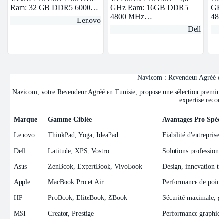
Ram: 32 GB DDR5 6000…
GHz Ram: 16GB DDR5
GH
4800 MHz…
4
Lenovo
Dell
Navicom : Revendeur Agréé de
Navicom, votre Revendeur Agréé en Tunisie, propose une sélection premium 
expertise reco
Marque
Gamme Ciblée
Avantages Pro Spéc
Marque
Gamme Ciblée
Avantages Pro Spéc
Lenovo
ThinkPad, Yoga, IdeaPad
Fiabilité d'entrepris
Dell
Latitude, XPS, Vostro
Solutions professionn
Asus
ZenBook, ExpertBook, VivoBook
Design, innovation t
Apple
MacBook Pro et Air
Performance de point
HP
ProBook, EliteBook, ZBook
Sécurité maximale, ge
MSI
Creator, Prestige
Performance graphiqu