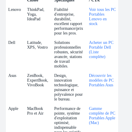
Ciblée
Spécifiques
/ CTA
Marque
Gamme
Avantages Pro
Ancre de Lien
Lenovo
ThinkPad,
Fiabilité
Voir tous les PC
Ciblée
Spécifiques
/ CTA
Yoga,
d'entreprise,
Portables
IdeaPad
durabilité,
Lenovo en
excellent rapport
stock
performance/prix
pour les pros.
Dell
Latitude,
Solutions
Acheter un PC
XPS, Vostro
professionnelles
Portable Dell
robustes, sécurité
(Liste
avancée, stations
complète)
de travail
mobiles.
Asus
ZenBook,
Design,
Découvrir les
ExpertBook,
innovation
modèles de PC
VivoBook
technologique,
Portables Asus
puissance et
polyvalence pour
le bureau.
Apple
MacBook
Performance de
Gamme
Pro et Air
pointe, système
complète de PC
d'exploitation
Portables Apple
optimisé,
(Mac)
indispensable