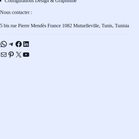
Configurations Design & Graphisme
Nous contacter :
5 bis rue Pierre Mendès France 1082 Mutuelleville, Tunis, Tunisia
WhatsApp
Telegram
Facebook
LinkedIn
E-mail
Pinterest
X
YouTube