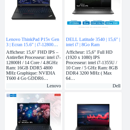
Lenovo ThinkPad P15v Gen
DELL Latitude 3540 | 15,6″ |
3 | Ecran 15.6″ | i7-12800H |
intel i7 | 8Go Ram
16 GB Ram | Nvidia T600 |
Afficheur: 15,6″ FHD IPS –
Afficheur: 15,6″ Full HD
512 GB SSD
Antireflet Processeur: intel i7-
(1920 x 1080) IPS
12800H / 14 Core / 4.8GHz
Processeur: intel i7-1355U /
Ram: 16GB DDR5 4800
10 Core / 5 GHz Ram: 8GB
MHz Graphique: NVIDIA
DDR4 3200 MHz ( Max
T600 4 Go GDDR6…
64…
Lenovo
Dell