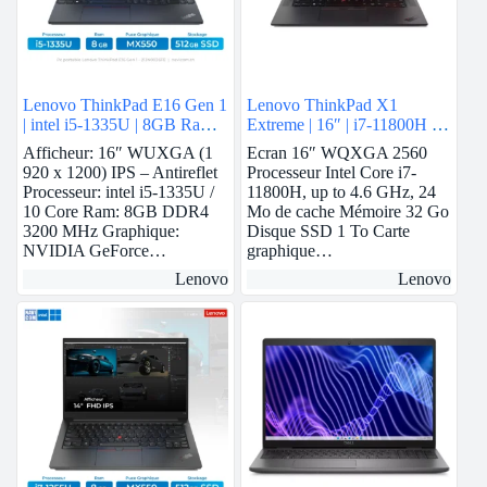
Lenovo ThinkPad E16 Gen 1
Lenovo ThinkPad X1
| intel i5-1335U | 8GB Ram |
Extreme | 16″ | i7-11800H |
Nvidia MX550 | 512GB
32GB Ram | RTX 3060 | 1
Afficheur: 16″ WUXGA (1
Ecran 16″ WQXGA 2560
SSD
To SSD
920 x 1200) IPS – Antireflet
Processeur Intel Core i7-
Processeur: intel i5-1335U /
11800H, up to 4.6 GHz, 24
10 Core Ram: 8GB DDR4
Mo de cache Mémoire 32 Go
3200 MHz Graphique:
Disque SSD 1 To Carte
NVIDIA GeForce…
graphique…
Lenovo
Lenovo