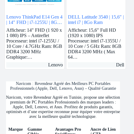
Lenovo ThinkPad E14 Gen 4
DELL Latitude 3540 | 15,6″ |
| 14″ FHD | i7-1255U | 8GB
intel i7 | 8Go Ram
Ram | Nvidia MX550 | 512
Afficheur: 14″ FHD (1 920 x
Afficheur: 15,6″ Full HD
GB SSD
1 080) IPS – Antireflet
(1920 x 1080) IPS
Processeur: intel i7-1255U /
Processeur: intel i7-1355U /
10 Core / 4.7GHz Ram: 8GB
10 Core / 5 GHz Ram: 8GB
DDR4 3200 MHz
DDR4 3200 MHz ( Max
Graphique:…
64…
Lenovo
Dell
Navicom : Revendeur Agréé des Meilleurs PC Portables
Professionnels (Apple, Dell, Lenovo, Asus) – Qualité Garantie
Navicom, votre Revendeur Agréé en Tunisie, propose une sélection
premium de PC Portables Professionnels des marques leaders :
Apple, Dell, Lenovo, et Asus. Profitez de produits garantis,
optimisés et d’une expertise reconnue pour équiper votre entreprise
avec la meilleure qualité technologique.
Marque
Gamme
Avantages Pro
Ancre de Lien