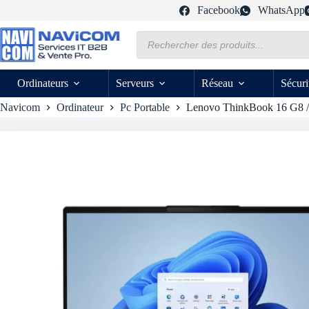
Passer
Facebook
WhatsApp
au
contenu
Recherche
de
produits
Ordinateurs
Serveurs
Réseau
Sécuri
Navicom
Ordinateur
Pc Portable
Lenovo ThinkBook 16 G8 / 1