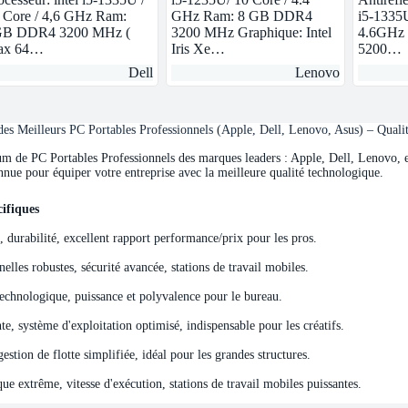
 Core / 4,6 GHz Ram:
GHz Ram: 8 GB DDR4
i5-1335U
B DDR4 3200 MHz (
3200 MHz Graphique: Intel
4.6GHz
ax 64…
Iris Xe…
5200…
Dell
Lenovo
s Meilleurs PC Portables Professionnels (Apple, Dell, Lenovo, Asus) – Quali
de PC Portables Professionnels des marques leaders : Apple, Dell, Lenovo, et 
nnue pour équiper votre entreprise avec la meilleure qualité technologique.
ifiques
ifiques
e, durabilité, excellent rapport performance/prix pour les pros.
elles robustes, sécurité avancée, stations de travail mobiles.
echnologique, puissance et polyvalence pour le bureau.
e, système d'exploitation optimisé, indispensable pour les créatifs.
stion de flotte simplifiée, idéal pour les grandes structures.
e extrême, vitesse d'exécution, stations de travail mobiles puissantes.