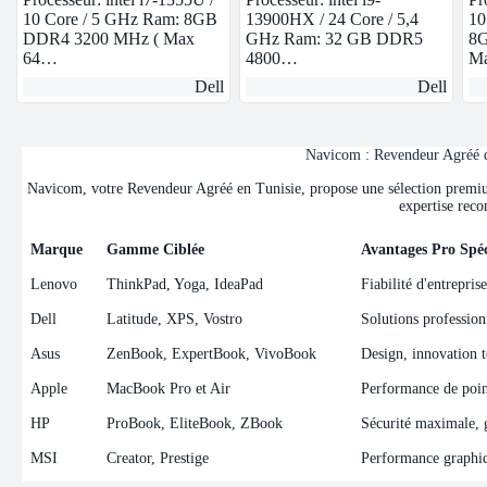
10 Core / 5 GHz Ram: 8GB
13900HX / 24 Core / 5,4
10
DDR4 3200 MHz ( Max
GHz Ram: 32 GB DDR5
8G
64…
4800…
M
Dell
Dell
Navicom : Revendeur Agréé de
Navicom, votre Revendeur Agréé en Tunisie, propose une sélection premium 
expertise reco
Marque
Gamme Ciblée
Avantages Pro Spéc
Marque
Gamme Ciblée
Avantages Pro Spéc
Lenovo
ThinkPad, Yoga, IdeaPad
Fiabilité d'entrepris
Dell
Latitude, XPS, Vostro
Solutions professionn
Asus
ZenBook, ExpertBook, VivoBook
Design, innovation t
Apple
MacBook Pro et Air
Performance de point
HP
ProBook, EliteBook, ZBook
Sécurité maximale, ge
MSI
Creator, Prestige
Performance graphiqu