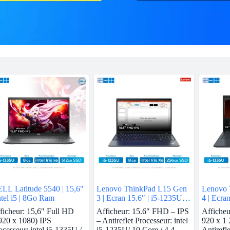
LL Latitude 5540 | 15,6″
Lenovo ThinkPad L15 Gen
Lenovo 
intel i5 | 8Go Ram
3 | Ecran 15.6″ | i5-1235U |
4 | Ecra
8 GB Ram | intel Iris Xe |
GB ram |
ficheur: 15,6″ Full HD
Afficheur: 15.6″ FHD – IPS
Affiche
256 GB SSD
SSD
920 x 1080) IPS
– Antireflet Processeur: intel
920 x 1 
ocesseur: intel i5-1335U /
i5-1235U/ 10 Core / 4.4
Antirefle