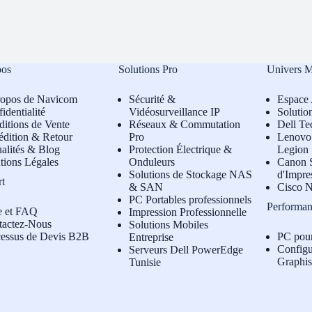
pos
Solutions Pro
Univers 
ropos de Navicom
Sécurité &
Espace 
identialité
Vidéosurveillance IP
Solutio
itions de Vente
Réseaux & Commutation
Dell Te
édition & Retour
Pro
L
enovo 
alités & Blog
Protection Électrique &
Legion
tions Légales
Onduleurs
Canon S
Solutions de Stockage NAS
d'Impre
rt
& SAN
Cisco N
PC Portables professionnels
Performan
e et FAQ
Impression Professionnelle
tactez-Nous
Solutions Mobiles
cessus de Devis B2B
PC pou
Entreprise
Configu
Serveurs Dell PowerEdge
Graphi
Tunisie