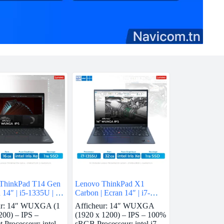
ThinkPad T14 Gen
Lenovo ThinkPad X1
n 14″ | i5-1335U | 16
Carbon | Ecran 14″ | i7-
 intel Iris Xe | 1 TB
1355U | 32 GB Ram | intel
ur: 14″ WUXGA (1
Afficheur: 14″ WUXGA
Iris Xe | 1 TB SSD
200) – IPS –
(1920 x 1200) – IPS – 100%
t Processeur: intel
sRGB Processeur: intel i7-