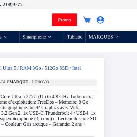
 21899775
Promo
Panier
d’achat
s
Smartphone
Tablette
MARQUES
l Ultra 5 / RAM 8Go / 512Go SSD / Intel
ABLE
MARQUE :
LENOVO
 Core Ultra 5 225U (Up to 4,8 GHz Turbo max ,
eme d’exploitation: FreeDos – Memoire: 8 Go
e graphique: Intel? Graphics avec Wifi,
 3.2 Gen 2, 1x USB-C Thunderbolt 4 / USB4, 1x
sque/microphone (3,5 mm) et Lecteur de carte SD
e – Couleur: Gris arctique – Garantie: 2 ans +