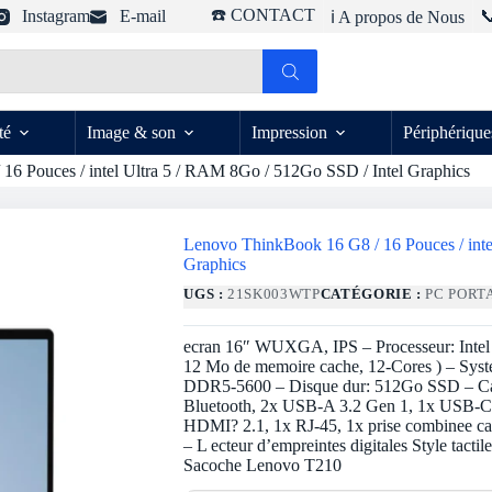
☎️ CONTACT
Instagram
E-mail

ℹ️ A propos de Nous
té
Image & son
Impression
Périphérique
6 Pouces / intel Ultra 5 / RAM 8Go / 512Go SSD / Intel Graphics
Lenovo ThinkBook 16 G8 / 16 Pouces / inte
Graphics
UGS :
21SK003WTP
CATÉGORIE :
PC PORT
ecran 16″ WUXGA, IPS – Processeur: Intel
12 Mo de memoire cache, 12-Cores ) – Syst
DDR5-5600 – Disque dur: 512Go SSD – Cart
Bluetooth, 2x USB-A 3.2 Gen 1, 1x USB-C
HDMI? 2.1, 1x RJ-45, 1x prise combinee ca
– L ecteur d’empreintes digitales Style tactil
Sacoche Lenovo T210