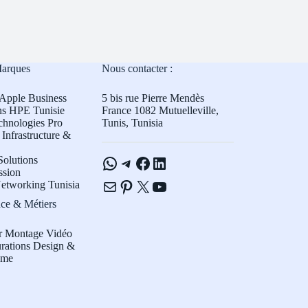
Marques
Nous contacter :
Apple Business
5 bis rue Pierre Mendès
ns HPE Tunisie
France 1082 Mutuelleville,
chnologies Pro
Tunis, Tunisia
Infrastructure &
WhatsApp
Telegram
Facebook
LinkedIn
olutions
ssion
E-mail
Pinterest
X
YouTube
etworking Tunisia
ce & Métiers
r Montage Vidéo
rations Design &
sme