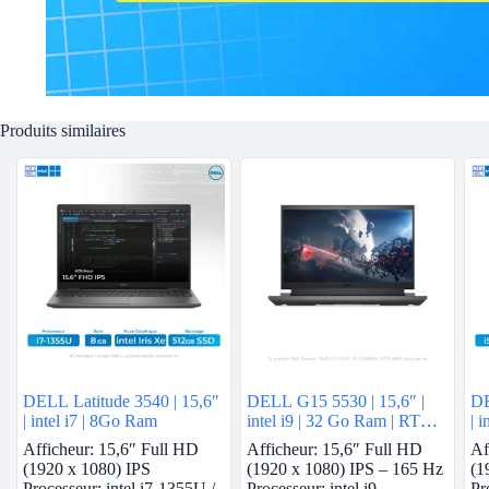
Produits similaires
DELL Latitude 3540 | 15,6″
DELL G15 5530 | 15,6″ |
DE
| intel i7 | 8Go Ram
intel i9 | 32 Go Ram | RTX
| 
4060
Afficheur: 15,6″ Full HD
Afficheur: 15,6″ Full HD
Af
(1920 x 1080) IPS
(1920 x 1080) IPS – 165 Hz
(1
Processeur: intel i7-1355U /
Processeur: intel i9-
Pr