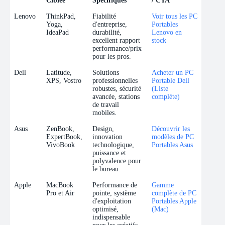
Ciblée
Spécifiques
/ CTA
Marque
Gamme
Avantages Pro
Ancre de Lien
Lenovo
ThinkPad,
Fiabilité
Voir tous les PC
Ciblée
Spécifiques
/ CTA
Yoga,
d'entreprise,
Portables
IdeaPad
durabilité,
Lenovo en
excellent rapport
stock
performance/prix
pour les pros.
Dell
Latitude,
Solutions
Acheter un PC
XPS, Vostro
professionnelles
Portable Dell
robustes, sécurité
(Liste
avancée, stations
complète)
de travail
mobiles.
Asus
ZenBook,
Design,
Découvrir les
ExpertBook,
innovation
modèles de PC
VivoBook
technologique,
Portables Asus
puissance et
polyvalence pour
le bureau.
Apple
MacBook
Performance de
Gamme
Pro et Air
pointe, système
complète de PC
d'exploitation
Portables Apple
optimisé,
(Mac)
indispensable