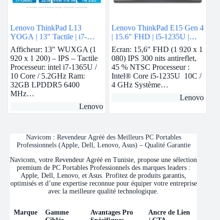
Lenovo ThinkPad L13
Lenovo ThinkPad E15 Gen 4
YOGA | 13″ Tactile | i7-
| 15.6″ FHD | i5-1235U |
1365U vPro | 32 GB Ram |
8Gb Ram | Nvidia MX550 |
Afficheur: 13″ WUXGA (1
Ecran: 15,6″ FHD (1 920 x 1
intel Iris Xe | 1 TB SSD
512 GB SSD
920 x 1 200) – IPS – Tactile
080) IPS 300 nits antireflet,
Processeur: intel i7-1365U /
45 % NTSC Processeur :
10 Core / 5.2GHz Ram:
Intel® Core i5-1235U 10C /
32GB LPDDR5 6400
4 GHz Système…
MHz…
Lenovo
Lenovo
Navicom : Revendeur Agréé des Meilleurs PC Portables
Professionnels (Apple, Dell, Lenovo, Asus) – Qualité Garantie
Navicom, votre Revendeur Agréé en Tunisie, propose une sélection
premium de PC Portables Professionnels des marques leaders :
Apple, Dell, Lenovo, et Asus. Profitez de produits garantis,
optimisés et d’une expertise reconnue pour équiper votre entreprise
avec la meilleure qualité technologique.
Marque
Gamme
Avantages Pro
Ancre de Lien