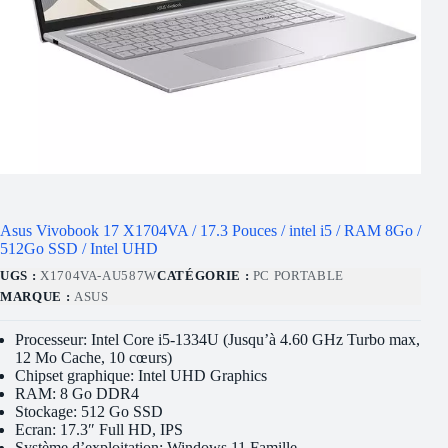
Asus Vivobook 17 X1704VA / 17.3 Pouces / intel i5 / RAM 8Go /
512Go SSD / Intel UHD
UGS :
X1704VA-AU587W
CATÉGORIE :
PC PORTABLE
MARQUE :
ASUS
Processeur: Intel Core i5-1334U (Jusqu’à 4.60 GHz Turbo max,
12 Mo Cache, 10 cœurs)
Chipset graphique: Intel UHD Graphics
RAM: 8 Go DDR4
Stockage: 512 Go SSD
Ecran: 17.3″ Full HD, IPS
Système d’exploitation: Windows 11 Famille