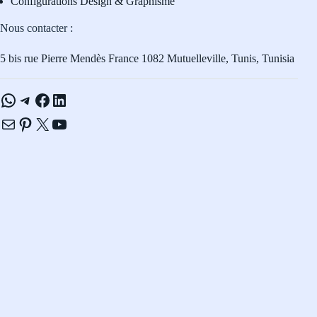
Configurations Design & Graphisme
Nous contacter :
5 bis rue Pierre Mendès France 1082 Mutuelleville, Tunis, Tunisia
WhatsApp
Telegram
Facebook
LinkedIn
E-mail
Pinterest
X
YouTube