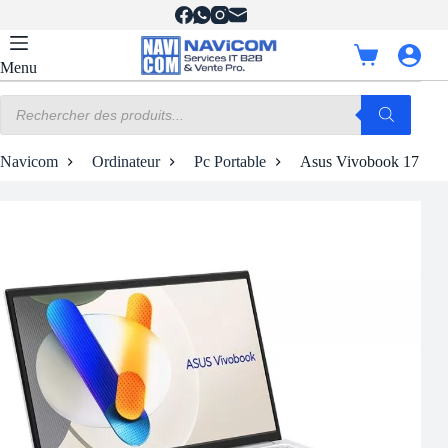
Passer
au
contenu
Panier
Menu
d’achat
Recherche
de
produits
Navicom
Ordinateur
Pc Portable
Asus Vivobook 17 X170