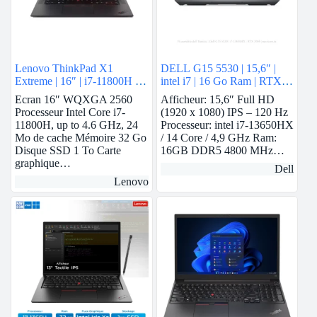
Lenovo ThinkPad X1
DELL G15 5530 | 15,6″ |
Extreme | 16″ | i7-11800H |
intel i7 | 16 Go Ram | RTX
32GB Ram | RTX 3060 | 1
3050
Ecran 16″ WQXGA 2560
Afficheur: 15,6″ Full HD
To SSD
Processeur Intel Core i7-
(1920 x 1080) IPS – 120 Hz
11800H, up to 4.6 GHz, 24
Processeur: intel i7-13650HX
Mo de cache Mémoire 32 Go
/ 14 Core / 4,9 GHz Ram:
Disque SSD 1 To Carte
16GB DDR5 4800 MHz…
graphique…
Dell
Lenovo