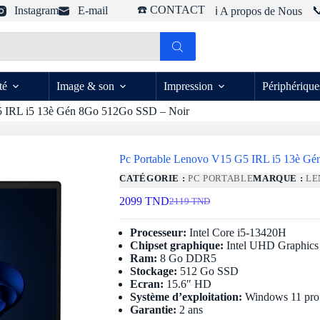
☎️ CONTACT
Instagram
E-mail

ℹ️ A propos de Nous
té
Image & son
Impression
Périphérique
5 IRL i5 13è Gén 8Go 512Go SSD – Noir
Pc Portable Lenovo V15 G5 IRL i5 13è G
CATÉGORIE :
PC PORTABLE
MARQUE :
LE
2099
TND
2119
TND
Le
Le
prix
prix
initial
actuel
Processeur:
Intel Core i5-13420H
était :
est :
Chipset graphique:
Intel UHD Graphics
2119 TND.
2099 TND.
Ram:
8 Go DDR5
Stockage:
512 Go SSD
Ecran:
15.6″ HD
Système d’exploitation:
Windows 11 pro
Garantie:
2 ans