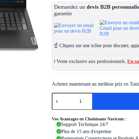
Demandez un
devis B2B personnali
garantie
☝️ Cliquez sur une icône pour discuter, appe
ℹ️ Vente exclusive aux professionnels.
En sa
Achetez maintenant au meilleur prix en Tuni
quantité
de
Pc
Portable
Lenovo
Vos Avantages en Choisissant Navicom :
V15
Support Technique 24/7
G5
Plus de 15 ans d'expertise
IRL
i5
Partenariats Constructeurs et Produits 