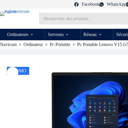
Passer
Facebook
WhatsApp
au
contenu
Recherche
de
produits
Ordinateurs
Serveurs
Réseau
Sécuri
Navicom
Ordinateur
Pc Portable
Pc Portable Lenovo V15 G
PROMO