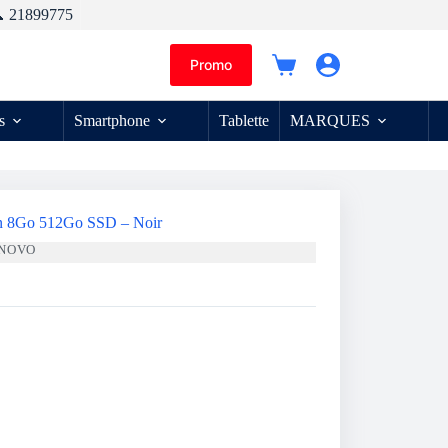
 21899775
Promo
Panier
d’achat
s
Smartphone
Tablette
MARQUES
én 8Go 512Go SSD – Noir
NOVO