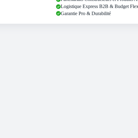
13è
Logistique Express B2B & Budget Flex
Gén
Garantie Pro & Durabilité
8Go
512Go
SSD
-
Noir