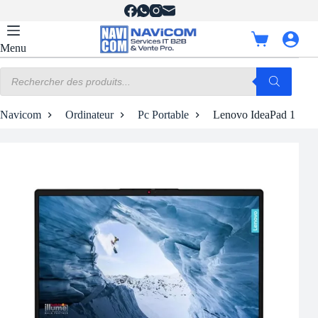
Passer
au
contenu
Panier
Menu
d’achat
Recherche
de
produits
Navicom
Ordinateur
Pc Portable
Lenovo IdeaPad 1 15IJ