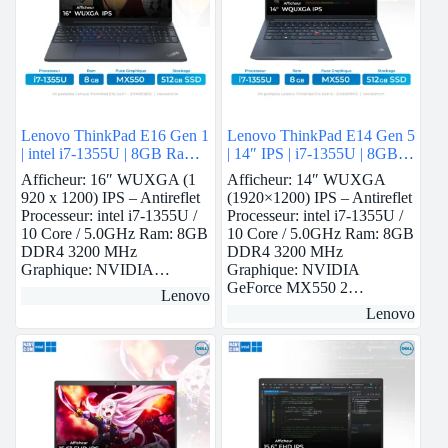
Lenovo ThinkPad E16 Gen 1
Lenovo ThinkPad E14 Gen 5
| intel i7-1355U | 8GB Ram |
| 14″ IPS | i7-1355U | 8GB
Nvidia MX550 | 512GB
Ram | Nvidia MX550 | 512
Afficheur: 16″ WUXGA (1
Afficheur: 14″ WUXGA
SSD
GB SSD
920 x 1200) IPS – Antireflet
(1920×1200) IPS – Antireflet
Processeur: intel i7-1355U /
Processeur: intel i7-1355U /
10 Core / 5.0GHz Ram: 8GB
10 Core / 5.0GHz Ram: 8GB
DDR4 3200 MHz
DDR4 3200 MHz
Graphique: NVIDIA…
Graphique: NVIDIA
GeForce MX550 2…
Lenovo
Lenovo