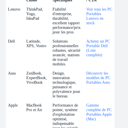
Ciblée
Spécifiques
/ CTA
Marque
Gamme
Avantages Pro
Ancre de Lien
Lenovo
ThinkPad,
Fiabilité
Voir tous les PC
Ciblée
Spécifiques
/ CTA
Yoga,
d'entreprise,
Portables
IdeaPad
durabilité,
Lenovo en
excellent rapport
stock
performance/prix
pour les pros.
Dell
Latitude,
Solutions
Acheter un PC
XPS, Vostro
professionnelles
Portable Dell
robustes, sécurité
(Liste
avancée, stations
complète)
de travail
mobiles.
Asus
ZenBook,
Design,
Découvrir les
ExpertBook,
innovation
modèles de PC
VivoBook
technologique,
Portables Asus
puissance et
polyvalence pour
le bureau.
Apple
MacBook
Performance de
Gamme
Pro et Air
pointe, système
complète de PC
d'exploitation
Portables Apple
optimisé,
(Mac)
indispensable