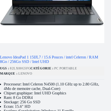
Lenovo IdeaPad 1 15IJL7 / 15.6 Pouces / intel Celeron / RAM
8Go / 256Go SSD / Intel UHD
UGS :
82LX00G5FG
CATÉGORIE :
PC PORTABLE
MARQUE :
LENOVO
Processeur: Intel Celeron N4500 (1.10 GHz up to 2.80 GHz,
4Mo de memoire cache, Dual-Core)
Chipset graphique: Intel UHD Graphics
Ram: 8 Go DDR4
Stockage: 256 Go SSD
Ecran: 15.6″ HD
Système d’exploitation: Windows 11 Famille