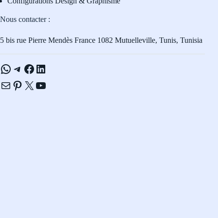
Configurations Design & Graphisme
Nous contacter :
5 bis rue Pierre Mendès France 1082 Mutuelleville, Tunis, Tunisia
WhatsApp
Telegram
Facebook
LinkedIn
E-mail
Pinterest
X
YouTube