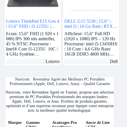
Lenovo ThinkPad E15 Gen 4
DELL G15 5530 | 15,6″ |
| 15.6″ FHD | i5-1235U |
intel i5 | 16 Go Ram | RTX
8Gb Ram | Nvidia MX550 |
3050
Ecran: 15,6″ FHD (1 920 x 1
Afficheur: 15,6″ Full HD
512 GB SSD
080) IPS 300 nits antireflet,
(1920 x 1080) IPS – 120 Hz
45 % NTSC Processeur :
Processeur: intel i5-13450HX
Intel® Core i5-1235U 10C /
/ 10 Core / 4,6 GHz Ram:
4 GHz Système…
16GB DDR5 4800 MHz…
Lenovo
Dell
Navicom : Revendeur Agréé des Meilleurs PC Portables
Professionnels (Apple, Dell, Lenovo, Asus) – Qualité Garantie
Navicom, votre Revendeur Agréé en Tunisie, propose une sélection
premium de PC Portables Professionnels des marques leaders :
Apple, Dell, Lenovo, et Asus. Profitez de produits garantis,
optimisés et d’une expertise reconnue pour équiper votre entreprise
avec la meilleure qualité technologique.
Marque
Gamme
Avantages Pro
Ancre de Lien