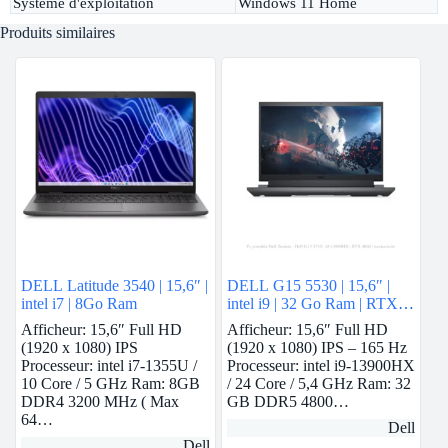
Système d'exploitation
Windows 11 Home
Produits similaires
DELL Latitude 3540 | 15,6″ |
DELL G15 5530 | 15,6″ |
intel i7 | 8Go Ram
intel i9 | 32 Go Ram | RTX
4060
Afficheur: 15,6″ Full HD
Afficheur: 15,6″ Full HD
(1920 x 1080) IPS
(1920 x 1080) IPS – 165 Hz
Processeur: intel i7-1355U /
Processeur: intel i9-13900HX
10 Core / 5 GHz Ram: 8GB
/ 24 Core / 5,4 GHz Ram: 32
DDR4 3200 MHz ( Max
GB DDR5 4800…
64…
Dell
Dell