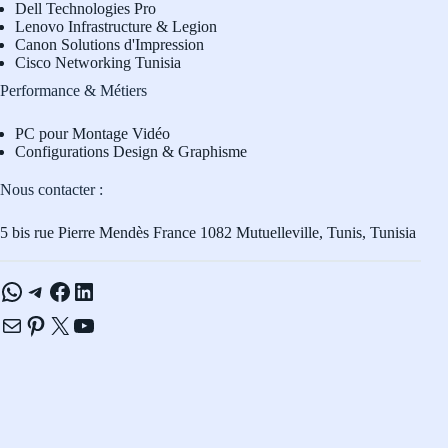
Dell Technologies Pro
L
enovo Infrastructure & Legion
Canon Solutions d'Impression
Cisco Networking Tunisia
Performance & Métiers
PC pour Montage Vidéo
Configurations Design & Graphisme
Nous contacter :
5 bis rue Pierre Mendès France 1082 Mutuelleville, Tunis, Tunisia
WhatsApp
Telegram
Facebook
LinkedIn
E-mail
Pinterest
X
YouTube