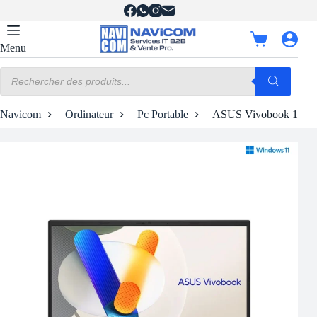
Passer
au
contenu
Panier
Menu
d’achat
Recherche
de
produits
Navicom
Ordinateur
Pc Portable
ASUS Vivobook 15 X150