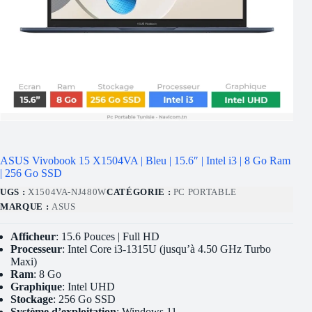
ASUS Vivobook 15 X1504VA | Bleu | 15.6″ | Intel i3 | 8 Go Ram
| 256 Go SSD
UGS :
X1504VA-NJ480W
CATÉGORIE :
PC PORTABLE
MARQUE :
ASUS
Afficheur
: 15.6 Pouces | Full HD
Processeur
: Intel Core i3-1315U (jusqu’à 4.50 GHz Turbo
Maxi)
Ram
: 8 Go
Graphique
: Intel UHD
Stockage
: 256 Go SSD
Système d’exploitation
: Windows 11