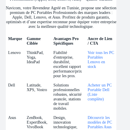
Navicom, votre Revendeur Agréé en Tunisie, propose une sélection
premium de PC Portables Professionnels des marques leaders :
Apple, Dell, Lenovo, et Asus. Profitez de produits garantis,
optimisés et d’une expertise reconnue pour équiper votre entreprise
avec la meilleure qualité technologique.
Marque
Gamme
Avantages Pro
Ancre de Lien
Ciblée
Spécifiques
/ CTA
Marque
Gamme
Avantages Pro
Ancre de Lien
Lenovo
ThinkPad,
Fiabilité
Voir tous les PC
Ciblée
Spécifiques
/ CTA
Yoga,
d'entreprise,
Portables
IdeaPad
durabilité,
Lenovo en
excellent rapport
stock
performance/prix
pour les pros.
Dell
Latitude,
Solutions
Acheter un PC
XPS, Vostro
professionnelles
Portable Dell
robustes, sécurité
(Liste
avancée, stations
complète)
de travail
mobiles.
Asus
ZenBook,
Design,
Découvrir les
ExpertBook,
innovation
modèles de PC
VivoBook
technologique,
Portables Asus