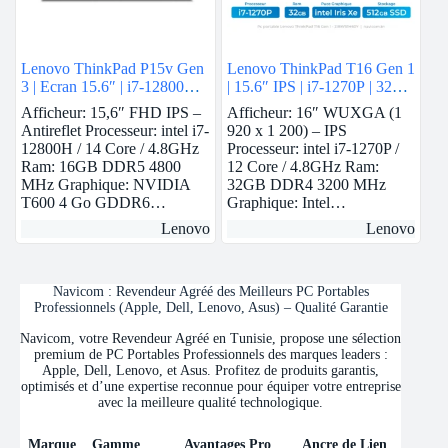
Lenovo ThinkPad P15v Gen
Lenovo ThinkPad T16 Gen 1
3 | Ecran 15.6″ | i7-12800H |
| 15.6″ IPS | i7-1270P | 32
16 GB Ram | Nvidia T600 |
GB Ram | intel Iris Xe | 512
Afficheur: 15,6″ FHD IPS –
Afficheur: 16″ WUXGA (1
512 GB SSD
GB SSD
Antireflet Processeur: intel i7-
920 x 1 200) – IPS
12800H / 14 Core / 4.8GHz
Processeur: intel i7-1270P /
Ram: 16GB DDR5 4800
12 Core / 4.8GHz Ram:
MHz Graphique: NVIDIA
32GB DDR4 3200 MHz
T600 4 Go GDDR6…
Graphique: Intel…
Lenovo
Lenovo
Navicom : Revendeur Agréé des Meilleurs PC Portables
Professionnels (Apple, Dell, Lenovo, Asus) – Qualité Garantie
Navicom, votre Revendeur Agréé en Tunisie, propose une sélection
premium de PC Portables Professionnels des marques leaders :
Apple, Dell, Lenovo, et Asus. Profitez de produits garantis,
optimisés et d’une expertise reconnue pour équiper votre entreprise
avec la meilleure qualité technologique.
Marque
Gamme
Avantages Pro
Ancre de Lien