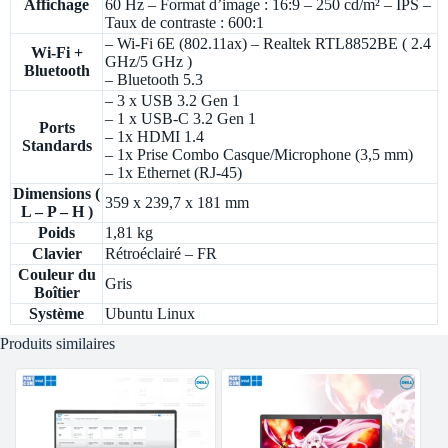
Affichage
60 Hz – Format d’image : 16:9 – 250 cd/m² – IPS –
Taux de contraste : 600:1
– Wi-Fi 6E (802.11ax) – Realtek RTL8852BE ( 2.4
Wi-Fi +
GHz/5 GHz )
Bluetooth
– Bluetooth 5.3
– 3 x USB 3.2 Gen 1
– 1 x USB-C 3.2 Gen 1
Ports
– 1x HDMI 1.4
Standards
– 1x Prise Combo Casque/Microphone (3,5 mm)
– 1x Ethernet (RJ-45)
Dimensions (
359 x 239,7 x 181 mm
L – P – H )
Poids
1,81 kg
Clavier
Rétroéclairé – FR
Couleur du
Gris
Boîtier
Système
Ubuntu Linux
Produits similaires