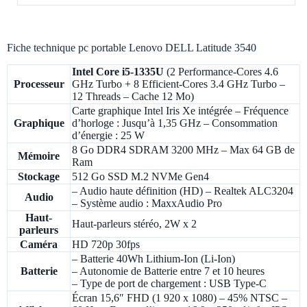
Fiche technique pc portable Lenovo DELL Latitude 3540
Intel Core i5-1335U
(2 Performance-Cores 4.6
Processeur
GHz Turbo + 8 Efficient-Cores 3.4 GHz Turbo –
12 Threads – Cache 12 Mo)
Carte graphique Intel Iris Xe intégrée – Fréquence
Graphique
d’horloge : Jusqu’à 1,35 GHz – Consommation
d’énergie : 25 W
8 Go DDR4 SDRAM 3200 MHz – Max 64 GB de
Mémoire
Ram
Stockage
512 Go SSD M.2 NVMe Gen4
– Audio haute définition (HD) – Realtek ALC3204
Audio
– Système audio : MaxxAudio Pro
Haut-
Haut-parleurs stéréo, 2W x 2
parleurs
Caméra
HD 720p 30fps
– Batterie 40Wh Lithium-Ion (Li-Ion)
Batterie
– Autonomie de Batterie entre 7 et 10 heures
– Type de port de chargement : USB Type-C
Écran 15,6″ FHD (1 920 x 1080) – 45% NTSC –