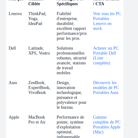
Ciblée
Spécifiques
/ CTA
Marque
Gamme
Avantages Pro
Ancre de Lien
Lenovo
ThinkPad,
Fiabilité
Voir tous les PC
Ciblée
Spécifiques
/ CTA
Yoga,
d'entreprise,
Portables
IdeaPad
durabilité,
Lenovo en
excellent rapport
stock
performance/prix
pour les pros.
Dell
Latitude,
Solutions
Acheter un PC
XPS, Vostro
professionnelles
Portable Dell
robustes, sécurité
(Liste
avancée, stations
complète)
de travail
mobiles.
Asus
ZenBook,
Design,
Découvrir les
ExpertBook,
innovation
modèles de PC
VivoBook
technologique,
Portables Asus
puissance et
polyvalence pour
le bureau.
Apple
MacBook
Performance de
Gamme
Pro et Air
pointe, système
complète de PC
d'exploitation
Portables Apple
optimisé,
(Mac)
indispensable