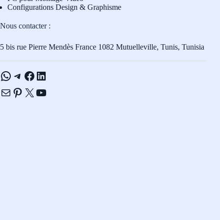
Configurations Design & Graphisme
Nous contacter :
5 bis rue Pierre Mendès France 1082 Mutuelleville, Tunis, Tunisia
WhatsApp
Telegram
Facebook
LinkedIn
E-mail
Pinterest
X
YouTube