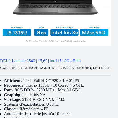
DELL Latitude 3540 | 15,6″ | intel i5 | 8Go Ram
UGS :
DELL-LAT-I5
CATÉGORIE :
PC PORTABLE
MARQUE :
DELL
Afficheur
: 15,6″ Full HD (1920 x 1080) IPS
Processeur
: intel i5-1335U / 10 Core / 4,6 GHz
Ram
: 8GB DDR4 3200 MHz ( Max 64 GB )
Graphique
: intel iris Xe
Stockage
: 512 GB SSD NVMe M.2
Système d’exploitation
: Ubuntu
Clavier:
Rétroéclairé – FR
Autonomie de batterie jusqu’à 10 heures