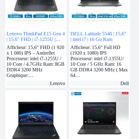
Lenovo ThinkPad E15 Gen 4
DELL Latitude 5540 | 15,6″
| 15.6″ FHD | i7-1255U |
| intel i7 | 16 Go Ram
8Gb Ram | Nvidia MX550 |
Afficheur: 15,6″ FHD (1 920
Afficheur: 15,6″ Full HD
512 GB SSD
x 1 080) IPS – Antireflet
(1920 x 1080) IPS
Processeur: intel i7-1255U /
Processeur: intel i7-1355U/
10 Core / 4.7GHz Ram: 8GB
10 Core / 5 GHz Ram: 16
DDR4 3200 MHz
GB DDR4 3200 MHz ( Max
Graphique:…
64…
Lenovo
Dell