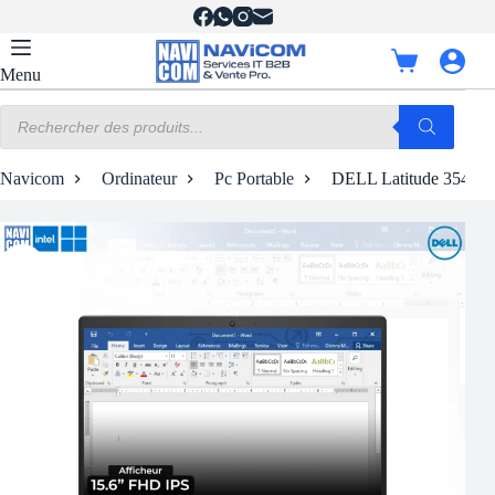
Passer
au
contenu
Panier
Menu
d’achat
Recherche
de
produits
Navicom
Ordinateur
Pc Portable
DELL Latitude 3540 | 1