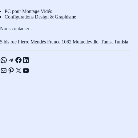
PC pour Montage Vidéo
Configurations Design & Graphisme
Nous contacter :
5 bis rue Pierre Mendès France 1082 Mutuelleville, Tunis, Tunisia
WhatsApp
Telegram
Facebook
LinkedIn
E-mail
Pinterest
X
YouTube