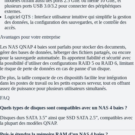
modèles offrant aussi des ports 2.5 GbE ou même 10 GbE, et
plusieurs ports USB 3.0/3.2 pour connecter des périphériques
externes.
Logiciel QTS : Interface utilisateur intuitive qui simplifie la gestion
des données, la configuration des sauvegardes, et le contrôle des
accès.
Avantages pour votre entreprise
Les NAS QNAP 4 baies sont parfaits pour stocker des documents,
gérer des bases de données, héberger des fichiers partagés, ou encore
pour la sauvegarde automatisée. Ils apportent fiabilité et sécurité avec
la possibilité d’utiliser des configurations RAID 5 ou RAID 6, limitant
le risque de perte de données en cas de panne d’un disque.
De plus, la taille compacte de ces dispositifs facilite leur intégration
dans les postes de travail ou les petits espaces serveur, tout en offrant
assez de puissance pour plusieurs utilisateurs simultanés.
FAQ
Quels types de disques sont compatibles avec un NAS 4 baies ?
Disques durs SATA 3.5” ainsi que SSD SATA 2.5”, compatibles avec
la plupart des modèles QNAP.
Puis-je étendre la mémoire RAM d’un NAS 4 baies ?