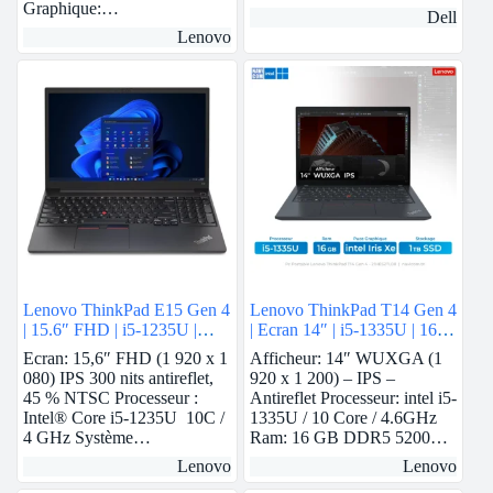
Graphique:…
Dell
Lenovo
Lenovo ThinkPad E15 Gen 4
Lenovo ThinkPad T14 Gen 4
| 15.6″ FHD | i5-1235U |
| Ecran 14″ | i5-1335U | 16
8Gb Ram | Nvidia MX550 |
GB ram | intel Iris Xe | 1 TB
Ecran: 15,6″ FHD (1 920 x 1
Afficheur: 14″ WUXGA (1
512 GB SSD
SSD
080) IPS 300 nits antireflet,
920 x 1 200) – IPS –
45 % NTSC Processeur :
Antireflet Processeur: intel i5-
Intel® Core i5-1235U 10C /
1335U / 10 Core / 4.6GHz
4 GHz Système…
Ram: 16 GB DDR5 5200…
Lenovo
Lenovo