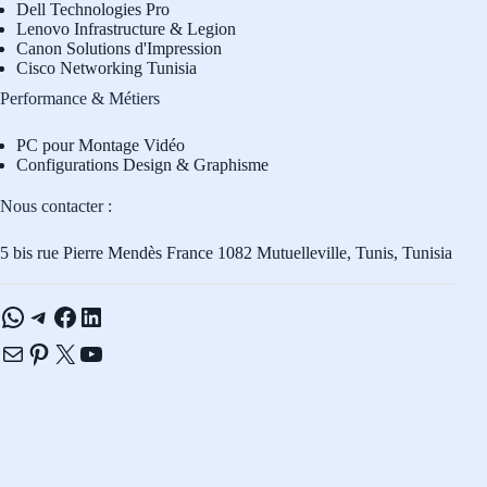
Dell Technologies Pro
L
enovo Infrastructure & Legion
Canon Solutions d'Impression
Cisco Networking Tunisia
Performance & Métiers
PC pour Montage Vidéo
Configurations Design & Graphisme
Nous contacter :
5 bis rue Pierre Mendès France 1082 Mutuelleville, Tunis, Tunisia
WhatsApp
Telegram
Facebook
LinkedIn
E-mail
Pinterest
X
YouTube