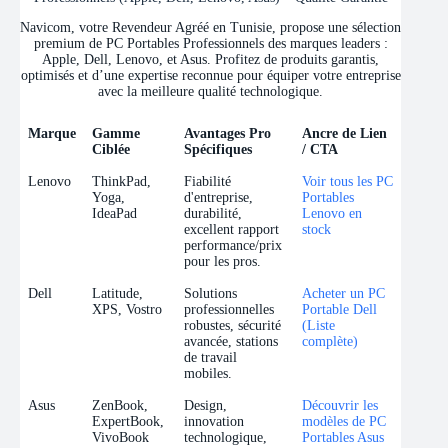
Navicom, votre Revendeur Agréé en Tunisie, propose une sélection
premium de PC Portables Professionnels des marques leaders :
Apple, Dell, Lenovo, et Asus. Profitez de produits garantis,
optimisés et d’une expertise reconnue pour équiper votre entreprise
avec la meilleure qualité technologique.
Marque
Gamme
Avantages Pro
Ancre de Lien
Ciblée
Spécifiques
/ CTA
Marque
Gamme
Avantages Pro
Ancre de Lien
Lenovo
ThinkPad,
Fiabilité
Voir tous les PC
Ciblée
Spécifiques
/ CTA
Yoga,
d'entreprise,
Portables
IdeaPad
durabilité,
Lenovo en
excellent rapport
stock
performance/prix
pour les pros.
Dell
Latitude,
Solutions
Acheter un PC
XPS, Vostro
professionnelles
Portable Dell
robustes, sécurité
(Liste
avancée, stations
complète)
de travail
mobiles.
Asus
ZenBook,
Design,
Découvrir les
ExpertBook,
innovation
modèles de PC
VivoBook
technologique,
Portables Asus