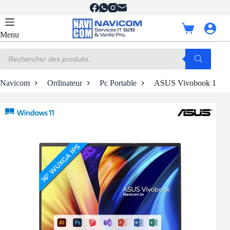
Passer
au
contenu
Panier
Menu
d’achat
Recherche
de
produits
Navicom
Ordinateur
Pc Portable
ASUS Vivobook 16X |