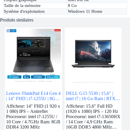
Taille de la mémoire
8 Go
Système d'exploitation
Windows 11 Home
Produits similaires
Lenovo ThinkPad E14 Gen 4
DELL G15 5530 | 15,6″ |
| 14″ FHD | i7-1255U | 8GB
intel i7 | 16 Go Ram | RTX
Ram | Nvidia MX550 | 512
3050
Afficheur: 14″ FHD (1 920 x
Afficheur: 15,6″ Full HD
GB SSD
1 080) IPS – Antireflet
(1920 x 1080) IPS – 120 Hz
Processeur: intel i7-1255U /
Processeur: intel i7-13650HX
10 Core / 4.7GHz Ram: 8GB
/ 14 Core / 4,9 GHz Ram:
DDR4 3200 MHz
16GB DDR5 4800 MHz…