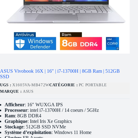
ASUS Vivobook 16X | 16″ | i7-13700H | 8GB Ram | 512GB
SSD
UGS :
X1605VA-MB472W
CATÉGORIE :
PC PORTABLE
MARQUE :
ASUS
Afficheur
: 16″ WUXGA IPS
Processeur
: intel i7-13700H / 14 coeurs / 5GHz
Ram
: 8GB DDR4
Graphique
: Intel Iris Xe Graphics
Stockage
: 512GB SSD NVMe
Système d’exploitation
: Windows 11 Home
Clavier:
FR Azerty