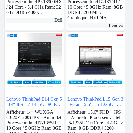
Processeur: intel i9-13900HX
Processeur: intel i7-1355U /
/ 24 Core / 5,4 GHz Ram: 32
10 Core / 5.0GHz Ram: 8GB
GB DDR5 4800…
DDR4 3200 MHz
Graphique: NVIDIA…
Dell
Lenovo
Lenovo ThinkPad E14 Gen 5
Lenovo ThinkPad L15 Gen 3
| 14″ IPS | i7-1355U | 8GB
| Ecran 15.6″ | i5-1235U | 8
Ram | Nvidia MX550 | 512
GB Ram | intel Iris Xe | 256
Afficheur: 14″ WUXGA
Afficheur: 15.6″ FHD – IPS
GB SSD
GB SSD
(1920×1200) IPS – Antireflet
– Antireflet Processeur: intel
Processeur: intel i7-1355U /
i5-1235U/ 10 Core / 4.4 GHz
10 Core / 5.0GHz Ram: 8GB
Ram: 8 GB DDR4 3200