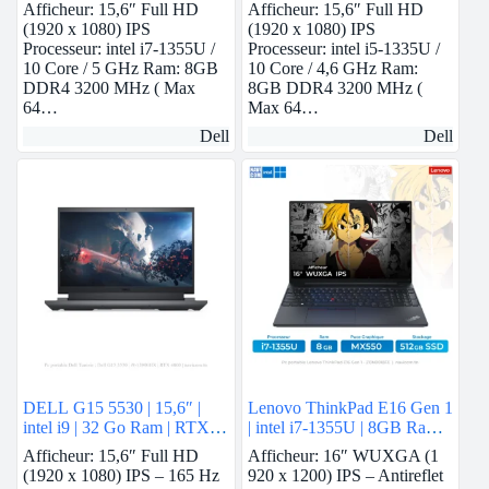
Afficheur: 15,6″ Full HD
Afficheur: 15,6″ Full HD
(1920 x 1080) IPS
(1920 x 1080) IPS
Processeur: intel i7-1355U /
Processeur: intel i5-1335U /
10 Core / 5 GHz Ram: 8GB
10 Core / 4,6 GHz Ram:
DDR4 3200 MHz ( Max
8GB DDR4 3200 MHz (
64…
Max 64…
Dell
Dell
DELL G15 5530 | 15,6″ |
Lenovo ThinkPad E16 Gen 1
intel i9 | 32 Go Ram | RTX
| intel i7-1355U | 8GB Ram |
4060
Nvidia MX550 | 512GB
Afficheur: 15,6″ Full HD
Afficheur: 16″ WUXGA (1
SSD
(1920 x 1080) IPS – 165 Hz
920 x 1200) IPS – Antireflet