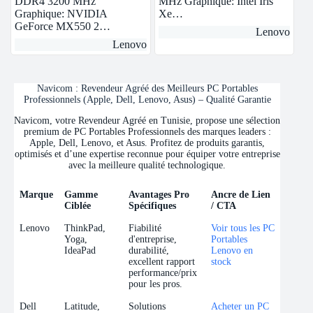
DDR4 3200 MHz
MHz Graphique: Intel Iris
Graphique: NVIDIA
Xe…
GeForce MX550 2…
Lenovo
Lenovo
Navicom : Revendeur Agréé des Meilleurs PC Portables
Professionnels (Apple, Dell, Lenovo, Asus) – Qualité Garantie
Navicom, votre Revendeur Agréé en Tunisie, propose une sélection
premium de PC Portables Professionnels des marques leaders :
Apple, Dell, Lenovo, et Asus. Profitez de produits garantis,
optimisés et d’une expertise reconnue pour équiper votre entreprise
avec la meilleure qualité technologique.
Marque
Gamme
Avantages Pro
Ancre de Lien
Ciblée
Spécifiques
/ CTA
Marque
Gamme
Avantages Pro
Ancre de Lien
Lenovo
ThinkPad,
Fiabilité
Voir tous les PC
Ciblée
Spécifiques
/ CTA
Yoga,
d'entreprise,
Portables
IdeaPad
durabilité,
Lenovo en
excellent rapport
stock
performance/prix
pour les pros.
Dell
Latitude,
Solutions
Acheter un PC