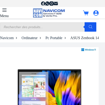
Passer
au
contenu
Panier
Menu
d’achat
Recherche
de
produits
Navicom
Ordinateur
Pc Portable
ASUS Zenbook 14X OLED