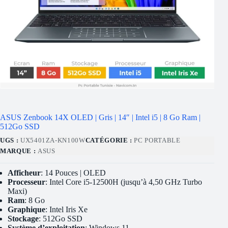
ASUS Zenbook 14X OLED | Gris | 14″ | Intel i5 | 8 Go Ram |
512Go SSD
UGS :
UX5401ZA-KN100W
CATÉGORIE :
PC PORTABLE
MARQUE :
ASUS
Afficheur
: 14 Pouces | OLED
Processeur
: Intel Core i5-12500H (jusqu’à 4,50 GHz Turbo
Maxi)
Ram
: 8 Go
Graphique
: Intel Iris Xe
Stockage
: 512Go SSD
Système d’exploitation
: Windows 11