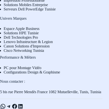
Impression Professionnelle
Solutions Mobiles Entreprise
Serveurs Dell PowerEdge Tunisie
Univers Marques
Espace Apple Business
Solutions HPE Tunisie
Dell Technologies Pro
L
enovo Infrastructure & Legion
Canon Solutions d'Impression
Cisco Networking Tunisia
Performance & Métiers
PC pour Montage Vidéo
Configurations Design & Graphisme
Nous contacter :
5 bis rue Pierre Mendès France 1082 Mutuelleville, Tunis, Tunisia
WhatsApp
Telegram
Facebook
LinkedIn