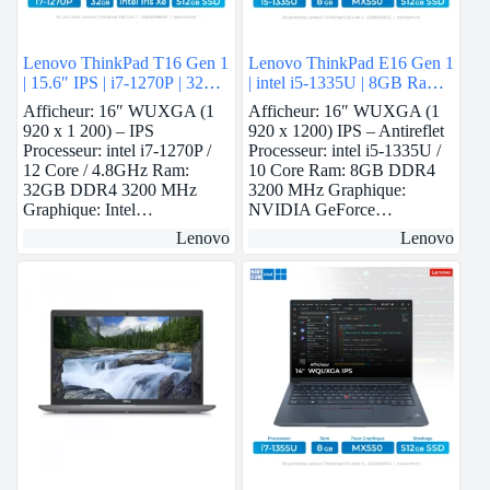
Lenovo ThinkPad T16 Gen 1
Lenovo ThinkPad E16 Gen 1
| 15.6″ IPS | i7-1270P | 32
| intel i5-1335U | 8GB Ram |
GB Ram | intel Iris Xe | 512
Nvidia MX550 | 512GB
Afficheur: 16″ WUXGA (1
Afficheur: 16″ WUXGA (1
GB SSD
SSD
920 x 1 200) – IPS
920 x 1200) IPS – Antireflet
Processeur: intel i7-1270P /
Processeur: intel i5-1335U /
12 Core / 4.8GHz Ram:
10 Core Ram: 8GB DDR4
32GB DDR4 3200 MHz
3200 MHz Graphique:
Graphique: Intel…
NVIDIA GeForce…
Lenovo
Lenovo