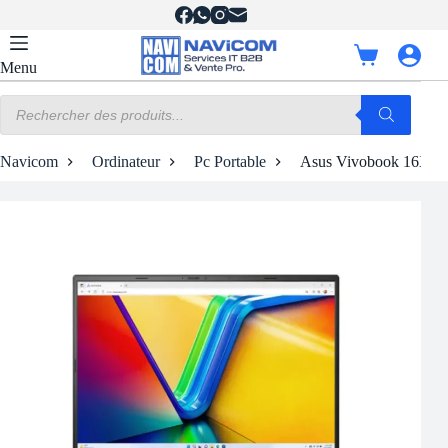
Passer
au
contenu
Panier
Menu
d’achat
Recherche
de
produits
Navicom
Ordinateur
Pc Portable
Asus Vivobook 16X / 1