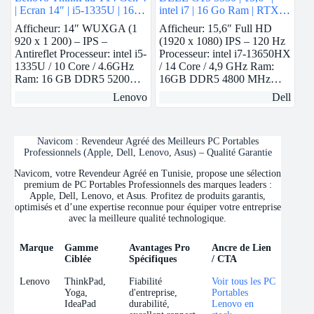
| Ecran 14″ | i5-1335U | 16
intel i7 | 16 Go Ram | RTX
GB ram | intel Iris Xe | 1 TB
3050
Afficheur: 14″ WUXGA (1
Afficheur: 15,6″ Full HD
SSD
920 x 1 200) – IPS –
(1920 x 1080) IPS – 120 Hz
Antireflet Processeur: intel i5-
Processeur: intel i7-13650HX
1335U / 10 Core / 4.6GHz
/ 14 Core / 4,9 GHz Ram:
Ram: 16 GB DDR5 5200…
16GB DDR5 4800 MHz…
Lenovo
Dell
Navicom : Revendeur Agréé des Meilleurs PC Portables
Professionnels (Apple, Dell, Lenovo, Asus) – Qualité Garantie
Navicom, votre Revendeur Agréé en Tunisie, propose une sélection
premium de PC Portables Professionnels des marques leaders :
Apple, Dell, Lenovo, et Asus. Profitez de produits garantis,
optimisés et d’une expertise reconnue pour équiper votre entreprise
avec la meilleure qualité technologique.
Marque
Gamme
Avantages Pro
Ancre de Lien
Ciblée
Spécifiques
/ CTA
Marque
Gamme
Avantages Pro
Ancre de Lien
Lenovo
ThinkPad,
Fiabilité
Voir tous les PC
Ciblée
Spécifiques
/ CTA
Yoga,
d'entreprise,
Portables
IdeaPad
durabilité,
Lenovo en