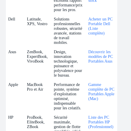
excellent rapport
stock
performance/prix
pour les pros.
Dell
Latitude,
Solutions
Acheter un PC
XPS, Vostro
professionnelles
Portable Dell
robustes, sécurité
(Liste
avancée, stations
complète)
de travail
mobiles.
Asus
ZenBook,
Design,
Découvrir les
ExpertBook,
innovation
modèles de PC
VivoBook
technologique,
Portables Asus
puissance et
polyvalence pour
le bureau.
Apple
MacBook
Performance de
Gamme
Pro et Air
pointe, système
complète de PC
d'exploitation
Portables Apple
optimisé,
(Mac)
indispensable
pour les créatifs.
HP
ProBook,
Sécurité
Liste des PC
EliteBook,
maximale,
Portables HP
ZBook
gestion de flotte
(Professionnel)