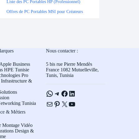
Liste des PC Portables HP (Professionnel)
Offres de PC Portables MSI pour Créateurs
Marques
Nous contacter :
Apple Business
5 bis rue Pierre Mendès
ns HPE Tunisie
France 1082 Mutuelleville,
chnologies Pro
Tunis, Tunisia
Infrastructure &
WhatsApp
Telegram
Facebook
LinkedIn
olutions
ssion
E-mail
Pinterest
X
YouTube
etworking Tunisia
ce & Métiers
r Montage Vidéo
rations Design &
sme