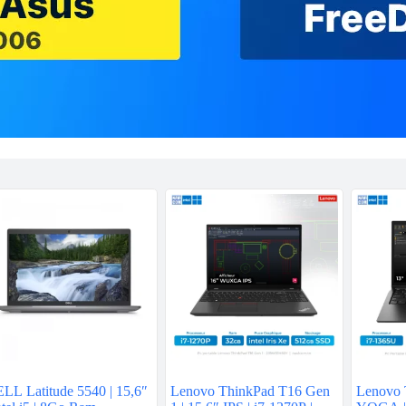
LL Latitude 5540 | 15,6″
Lenovo ThinkPad T16 Gen
Lenovo 