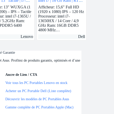
3″ Tactile | i7-
intel i7 | 16 Go Ram | RTX
Pro | 32 GB Ram |
3050
ur: 13″ WUXGA (1
Afficheur: 15,6″ Full HD
is Xe | 1 TB SSD
200) – IPS – Tactile
(1920 x 1080) IPS – 120 Hz
ur: intel i7-1365U /
Processeur: intel i7-
 / 5.2GHz Ram:
13650HX / 14 Core / 4,9
PDDR5 6400
GHz Ram: 16GB DDR5
4800 MHz…
Lenovo
Dell
té Garantie
Asus. Profitez de produits garantis, optimisés et d’une
Ancre de Lien / CTA
Ancre de Lien / CTA
Voir tous les PC Portables Lenovo en stock
Acheter un PC Portable Dell (Liste complète)
Découvrir les modèles de PC Portables Asus
Gamme complète de PC Portables Apple (Mac)