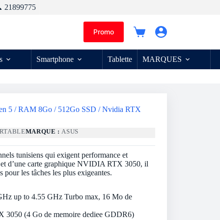
 21899775
Promo
Panier
d’achat
s
Smartphone
Tablette
MARQUES
zen 5 / RAM 8Go / 512Go SSD / Nvidia RTX
ORTABLE
MARQUE :
ASUS
els tunisiens qui exigent performance et
 et d’une carte graphique NVIDIA RTX 3050, il
s pour les tâches les plus exigeantes.
GHz up to 4.55 GHz Turbo max, 16 Mo de
TX 3050 (4 Go de memoire dediee GDDR6)