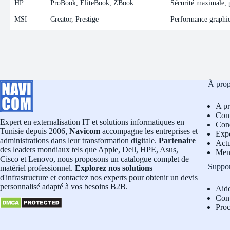
HP
ProBook, EliteBook, ZBook
Sécurité maximale, ge
MSI
Creator, Prestige
Performance graphiqu
À pro
A p
Conf
Expert en externalisation IT et solutions informatiques en
Cond
Tunisie depuis 2006,
Navicom
accompagne les entreprises et
Exp
administrations dans leur transformation digitale.
Partenaire
Actu
des leaders mondiaux tels que Apple, Dell, HPE, Asus,
Men
Cisco et Lenovo, nous proposons un catalogue complet de
Suppo
matériel professionnel.
Explorez nos solutions
d'infrastructure et contactez nos experts pour obtenir un devis
personnalisé adapté à vos besoins B2B.
Aid
Con
Pro