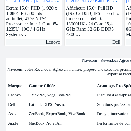
4 | 15.6″ FHD | i5-1235U |
intel i9 | 32 Go Ram | RTX
| 
8Gb Ram | Nvidia MX550 |
4060
Ecran: 15,6″ FHD (1 920 x
Afficheur: 15,6″ Full HD
Af
512 GB SSD
1 080) IPS 300 nits
(1920 x 1080) IPS – 165 Hz
(1
antireflet, 45 % NTSC
Processeur: intel i9-
Pr
Processeur : Intel® Core i5-
13900HX / 24 Core / 5,4
10
1235U 10C / 4 GHz
GHz Ram: 32 GB DDR5
8G
Système…
4800…
M
Lenovo
Dell
Navicom : Revendeur Agréé de
Navicom, votre Revendeur Agréé en Tunisie, propose une sélection premium 
expertise reco
Marque
Gamme Ciblée
Avantages Pro Spéc
Marque
Gamme Ciblée
Avantages Pro Spéc
Lenovo
ThinkPad, Yoga, IdeaPad
Fiabilité d'entrepris
Dell
Latitude, XPS, Vostro
Solutions professionn
Asus
ZenBook, ExpertBook, VivoBook
Design, innovation t
Apple
MacBook Pro et Air
Performance de point