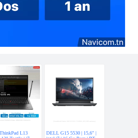
ThinkPad L13
DELL G15 5530 | 15,6″ |