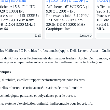
intel i5 | 8Go Ram
1 | 15.6″ IPS | i7-1270P | 32
YOGA | 1
GB Ram | intel Iris Xe | 512
1365U v
ficheur: 15,6″ Full HD
Afficheur: 16″ WUXGA (1
Affiche
GB SSD
intel Ir
920 x 1080) IPS
920 x 1 200) – IPS
920 x 1 
ocesseur: intel i5-1335U /
Processeur: intel i7-1270P /
Processe
 Core / 4,6 GHz Ram:
12 Core / 4.8GHz Ram:
10 Core
B DDR4 3200 MHz (
32GB DDR4 3200 MHz
32GB L
ax 64…
Graphique: Intel…
MHz…
Dell
Lenovo
s Meilleurs PC Portables Professionnels (Apple, Dell, Lenovo, Asus) – Quali
de PC Portables Professionnels des marques leaders : Apple, Dell, Lenovo, et 
nnue pour équiper votre entreprise avec la meilleure qualité technologique.
ifiques
ifiques
e, durabilité, excellent rapport performance/prix pour les pros.
elles robustes, sécurité avancée, stations de travail mobiles.
echnologique, puissance et polyvalence pour le bureau.
e, système d'exploitation optimisé, indispensable pour les créatifs.