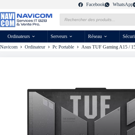
Passer
Facebook
WhatsApp
au
contenu
Recherche
de
produits
Ordinateurs
Serveurs
Réseau
Sécuri
Navicom
Ordinateur
Pc Portable
Asus TUF Gaming A15 / 15