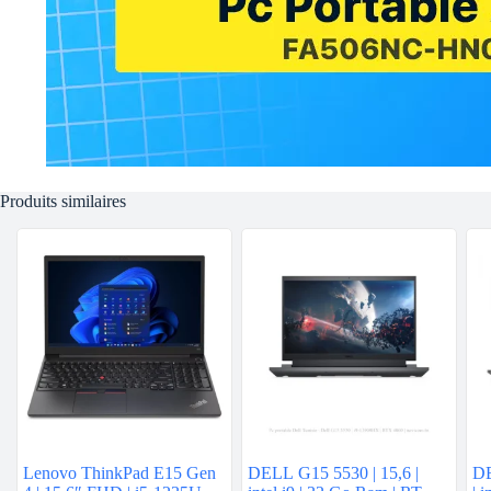
Produits similaires
Lenovo ThinkPad E15 Gen
DELL G15 5530 | 15,6 |
DE