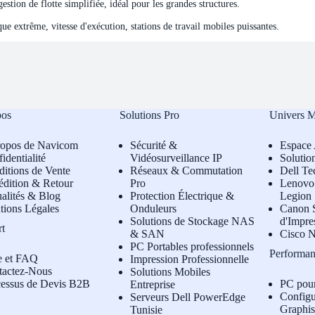
stion de flotte simplifiée, idéal pour les grandes structures.
e extrême, vitesse d'exécution, stations de travail mobiles puissantes.
pos
Solutions Pro
Univers 
ropos de Navicom
Sécurité &
Espace 
identialité
Vidéosurveillance IP
Solutio
itions de Vente
Réseaux & Commutation
Dell Te
édition & Retour
Pro
L
enovo 
alités & Blog
Protection Électrique &
Legion
tions Légales
Onduleurs
Canon S
Solutions de Stockage NAS
d'Impre
rt
& SAN
Cisco N
PC Portables professionnels
Performan
e et FAQ
Impression Professionnelle
tactez-Nous
Solutions Mobiles
cessus de Devis B2B
PC pou
Entreprise
Configu
Serveurs Dell PowerEdge
Graphi
Tunisie