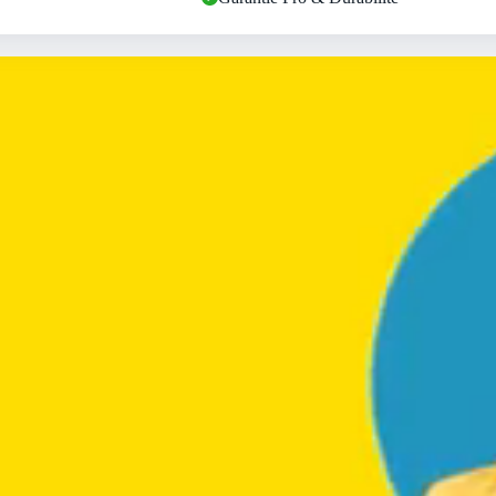
i7
|
RTX
4060
|
8
Go
Ram