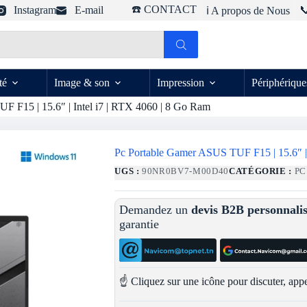
☎️ CONTACT
Instagram
E-mail

ℹ️ A propos de Nous
té
Image & son
Impression
Périphérique
 F15 | 15.6″ | Intel i7 | RTX 4060 | 8 Go Ram
Pc Portable Gamer ASUS TUF F15 | 15.6″ | 
UGS :
90NR0BV7-M00D40
CATÉGORIE :
PC
Demandez un
devis B2B personnali
garantie
☝️ Cliquez sur une icône pour discuter, appe