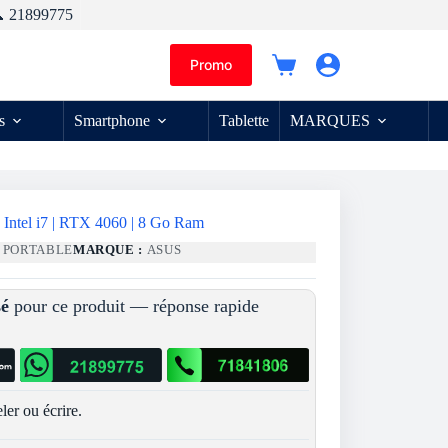
 21899775
Promo
Panier
d’achat
s
Smartphone
Tablette
MARQUES
Intel i7 | RTX 4060 | 8 Go Ram
 PORTABLE
MARQUE :
ASUS
sé
pour ce produit — réponse rapide
ler ou écrire.