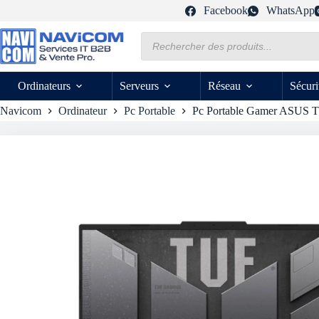
Passer
Facebook
WhatsApp
au
contenu
Recherche
de
produits
Ordinateurs
Serveurs
Réseau
Sécuri
Navicom
Ordinateur
Pc Portable
Pc Portable Gamer ASUS TUF