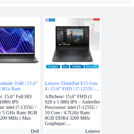
titude 3540 | 15,6″
Lenovo ThinkPad E15 Gen
7 | 8Go Ram
4 | 15.6″ FHD | i7-1255U |
8Gb Ram | Nvidia MX550 |
r: 15,6″ Full HD
Afficheur: 15,6″ FHD (1
512 GB SSD
1080) IPS
920 x 1 080) IPS – Antireflet
ur: intel i7-1355U /
Processeur: intel i7-1255U /
 / 5 GHz Ram: 8GB
10 Core / 4.7GHz Ram:
200 MHz ( Max
8GB DDR4 3200 MHz
Graphique:…
Dell
Lenovo