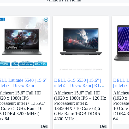
Windows 11 Home
LL Latitude 5540 | 15,6″
DELL G15 5530 | 15,6″ |
DELL La
intel i7 | 16 Go Ram
intel i5 | 16 Go Ram | RTX
| intel i
3050
ficheur: 15,6″ Full HD
Afficheur: 15,6″ Full HD
Afficheu
920 x 1080) IPS
(1920 x 1080) IPS – 120 Hz
(1920 x 
ocesseur: intel i7-1355U/
Processeur: intel i5-
Processe
 Core / 5 GHz Ram: 16
13450HX / 10 Core / 4,6
10 Core
 DDR4 3200 MHz (
GHz Ram: 16GB DDR5
DDR4 3
ax 64…
4800 MHz…
64…
Dell
Dell