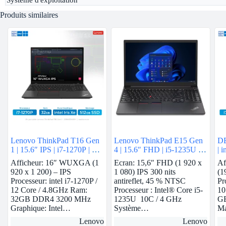
Système d'exploitation
Produits similaires
Lenovo ThinkPad T16 Gen
Lenovo ThinkPad E15 Gen
DE
1 | 15.6″ IPS | i7-1270P | 32
4 | 15.6″ FHD | i5-1235U |
| 
GB Ram | intel Iris Xe | 512
8Gb Ram | Nvidia MX550 |
Afficheur: 16″ WUXGA (1
Ecran: 15,6″ FHD (1 920 x
Af
GB SSD
512 GB SSD
920 x 1 200) – IPS
1 080) IPS 300 nits
(1
Processeur: intel i7-1270P /
antireflet, 45 % NTSC
Pr
12 Core / 4.8GHz Ram:
Processeur : Intel® Core i5-
10
32GB DDR4 3200 MHz
1235U 10C / 4 GHz
GB
Graphique: Intel…
Système…
M
Lenovo
Lenovo