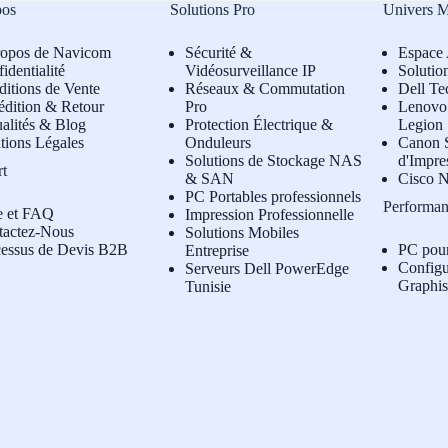
pos
Solutions Pro
Univers 
ropos de Navicom
Sécurité &
Espace 
identialité
Vidéosurveillance IP
Solutio
itions de Vente
Réseaux & Commutation
Dell Te
édition & Retour
Pro
L
enovo 
alités & Blog
Protection Électrique &
Legion
tions Légales
Onduleurs
Canon S
Solutions de Stockage NAS
d'Impre
rt
& SAN
Cisco N
PC Portables professionnels
Performan
e et FAQ
Impression Professionnelle
tactez-Nous
Solutions Mobiles
cessus de Devis B2B
PC pou
Entreprise
Configu
Serveurs Dell PowerEdge
Graphi
Tunisie