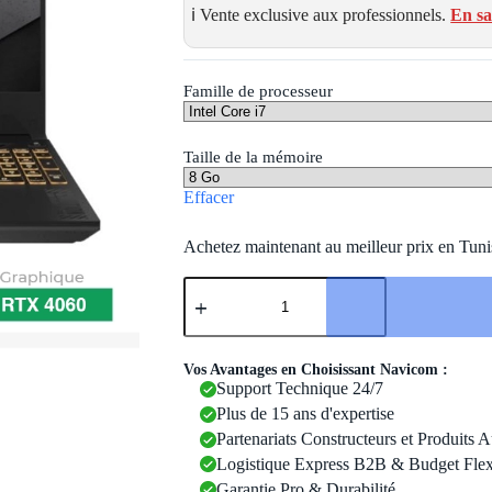
ℹ️ Vente exclusive aux professionnels.
En sa
Famille de processeur
Taille de la mémoire
Effacer
Achetez maintenant au meilleur prix en Tuni
quantité
de
Pc
Portable
Gamer
Vos Avantages en Choisissant Navicom :
ASUS
Support Technique 24/7
TUF
Plus de 15 ans d'expertise
F15
|
Partenariats Constructeurs et Produits 
15.6"
Logistique Express B2B & Budget Flex
|
Garantie Pro & Durabilité
Intel