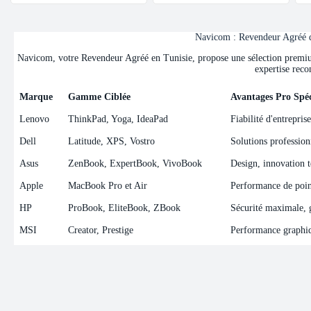
Navicom : Revendeur Agréé de
Navicom, votre Revendeur Agréé en Tunisie, propose une sélection premium 
expertise reco
Marque
Gamme Ciblée
Avantages Pro Spéc
Marque
Gamme Ciblée
Avantages Pro Spéc
Lenovo
ThinkPad, Yoga, IdeaPad
Fiabilité d'entrepris
Dell
Latitude, XPS, Vostro
Solutions professionn
Asus
ZenBook, ExpertBook, VivoBook
Design, innovation t
Apple
MacBook Pro et Air
Performance de point
HP
ProBook, EliteBook, ZBook
Sécurité maximale, ge
MSI
Creator, Prestige
Performance graphiqu