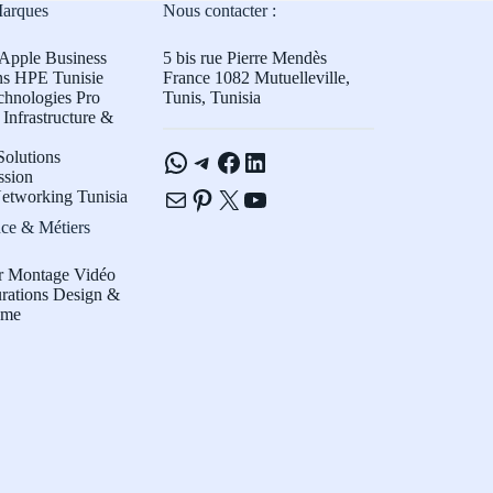
Marques
Nous contacter :
Apple Business
5 bis rue Pierre Mendès
ns HPE Tunisie
France 1082 Mutuelleville,
chnologies Pro
Tunis, Tunisia
Infrastructure &
WhatsApp
Telegram
Facebook
LinkedIn
olutions
ssion
E-mail
Pinterest
X
YouTube
etworking Tunisia
ce & Métiers
r Montage Vidéo
rations Design &
sme