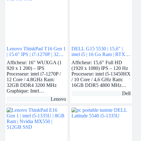
Lenovo ThinkPad T16 Gen 1
DELL G15 5530 | 15,6″ |
| 15.6″ IPS | i7-1270P | 32
intel i5 | 16 Go Ram | RTX
GB Ram | intel Iris Xe | 512
3050
Afficheur: 16″ WUXGA (1
Afficheur: 15,6″ Full HD
GB SSD
920 x 1 200) – IPS
(1920 x 1080) IPS – 120 Hz
Processeur: intel i7-1270P /
Processeur: intel i5-13450HX
12 Core / 4.8GHz Ram:
/ 10 Core / 4,6 GHz Ram:
32GB DDR4 3200 MHz
16GB DDR5 4800 MHz…
Graphique: Intel…
Dell
Lenovo