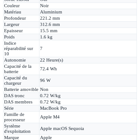
Couleur
Noir
Matériau
Aluminium
Profondeur
221.2 mm
Largeur
312.6 mm
Epaisseur
15.5 mm
Poids
1.6 kg
Indice
réparabilité sur
7
10
Autonomie
22 Heure(s)
Capacité de la
72.4 Wh
batterie
Capacité du
96 W
chargeur
Batterie amovible
Non
DAS tronc
0.72 W/kg
DAS membres
0.72 W/kg
Série
MacBook Pro
Famille de
Apple M4
processeur
Système
Apple macOS Sequoia
d'exploitation
Marque
Apple