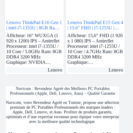
Lenovo ThinkPad E16 Gen 1
Lenovo ThinkPad E15 Gen 4
| intel i7-1355U | 8GB Ram |
| 15.6″ FHD | i7-1255U |
Nvidia MX550 | 512GB
8Gb Ram | Nvidia MX550 |
Afficheur: 16″ WUXGA (1
Afficheur: 15,6″ FHD (1 920
SSD
512 GB SSD
920 x 1200) IPS – Antireflet
x 1 080) IPS – Antireflet
Processeur: intel i7-1355U /
Processeur: intel i7-1255U /
10 Core / 5.0GHz Ram: 8GB
10 Core / 4.7GHz Ram: 8GB
DDR4 3200 MHz
DDR4 3200 MHz
Graphique: NVIDIA…
Graphique:…
Lenovo
Lenovo
Navicom : Revendeur Agréé des Meilleurs PC Portables
Professionnels (Apple, Dell, Lenovo, Asus) – Qualité Garantie
Navicom, votre Revendeur Agréé en Tunisie, propose une sélection
premium de PC Portables Professionnels des marques leaders :
Apple, Dell, Lenovo, et Asus. Profitez de produits garantis,
optimisés et d’une expertise reconnue pour équiper votre entreprise
avec la meilleure qualité technologique.