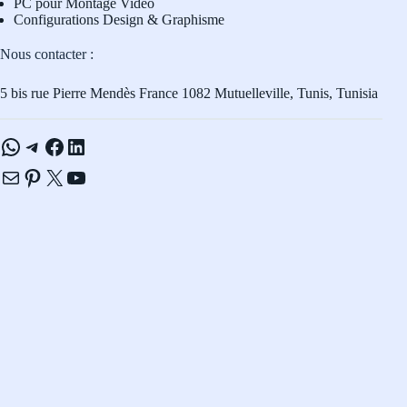
PC pour Montage Vidéo
Configurations Design & Graphisme
Nous contacter :
5 bis rue Pierre Mendès France 1082 Mutuelleville, Tunis, Tunisia
WhatsApp
Telegram
Facebook
LinkedIn
E-mail
Pinterest
X
YouTube