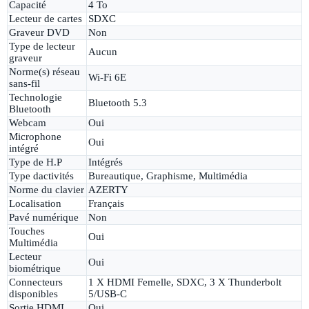
Capacité
4 To
Lecteur de cartes
SDXC
Graveur DVD
Non
Type de lecteur
Aucun
graveur
Norme(s) réseau
Wi-Fi 6E
sans-fil
Technologie
Bluetooth 5.3
Bluetooth
Webcam
Oui
Microphone
Oui
intégré
Type de H.P
Intégrés
Type dactivités
Bureautique, Graphisme, Multimédia
Norme du clavier
AZERTY
Localisation
Français
Pavé numérique
Non
Touches
Oui
Multimédia
Lecteur
Oui
biométrique
Connecteurs
1 X HDMI Femelle, SDXC, 3 X Thunderbolt
disponibles
5/USB-C
Sortie HDMI
Oui