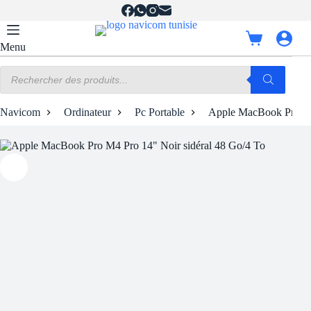
Passer
au
contenu
Panier
Menu
d’achat
Recherche
de
produits
Navicom
Ordinateur
Pc Portable
Apple MacBook Pro M4 