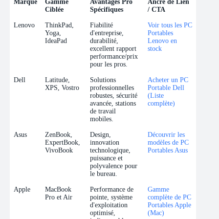
Marque
Gamme
Avantages Pro
Ancre de Lien
Ciblée
Spécifiques
/ CTA
Marque
Gamme
Avantages Pro
Ancre de Lien
Lenovo
ThinkPad,
Fiabilité
Voir tous les PC
Ciblée
Spécifiques
/ CTA
Yoga,
d'entreprise,
Portables
IdeaPad
durabilité,
Lenovo en
excellent rapport
stock
performance/prix
pour les pros.
Dell
Latitude,
Solutions
Acheter un PC
XPS, Vostro
professionnelles
Portable Dell
robustes, sécurité
(Liste
avancée, stations
complète)
de travail
mobiles.
Asus
ZenBook,
Design,
Découvrir les
ExpertBook,
innovation
modèles de PC
VivoBook
technologique,
Portables Asus
puissance et
polyvalence pour
le bureau.
Apple
MacBook
Performance de
Gamme
Pro et Air
pointe, système
complète de PC
d'exploitation
Portables Apple
optimisé,
(Mac)