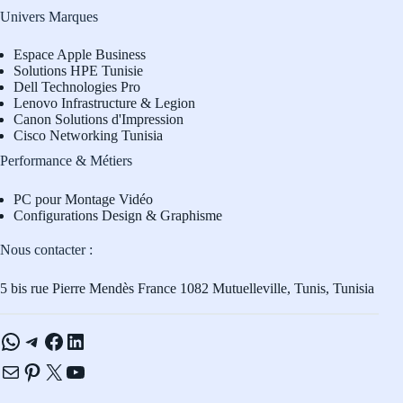
Univers Marques
Espace Apple Business
Solutions HPE Tunisie
Dell Technologies Pro
L
enovo Infrastructure & Legion
Canon Solutions d'Impression
Cisco Networking Tunisia
Performance & Métiers
PC pour Montage Vidéo
Configurations Design & Graphisme
Nous contacter :
5 bis rue Pierre Mendès France 1082 Mutuelleville, Tunis, Tunisia
WhatsApp
Telegram
Facebook
LinkedIn
E-mail
Pinterest
X
YouTube