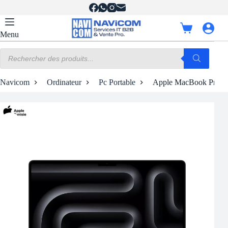
Passer
au
contenu
Panier
Menu
d’achat
Recherche
de
produits
Navicom
Ordinateur
Pc Portable
Apple MacBook Pro M4