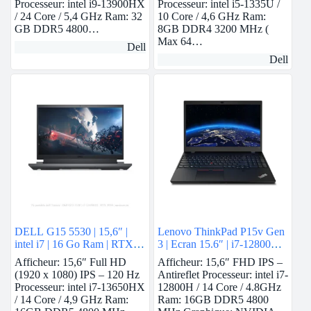
Processeur: intel i9-13900HX
Processeur: intel i5-1335U /
/ 24 Core / 5,4 GHz Ram: 32
10 Core / 4,6 GHz Ram:
GB DDR5 4800…
8GB DDR4 3200 MHz (
Max 64…
Dell
Dell
DELL G15 5530 | 15,6″ |
Lenovo ThinkPad P15v Gen
intel i7 | 16 Go Ram | RTX
3 | Ecran 15.6″ | i7-12800H |
3050
16 GB Ram | Nvidia T600 |
Afficheur: 15,6″ Full HD
Afficheur: 15,6″ FHD IPS –
512 GB SSD
(1920 x 1080) IPS – 120 Hz
Antireflet Processeur: intel i7-
Processeur: intel i7-13650HX
12800H / 14 Core / 4.8GHz
/ 14 Core / 4,9 GHz Ram:
Ram: 16GB DDR5 4800