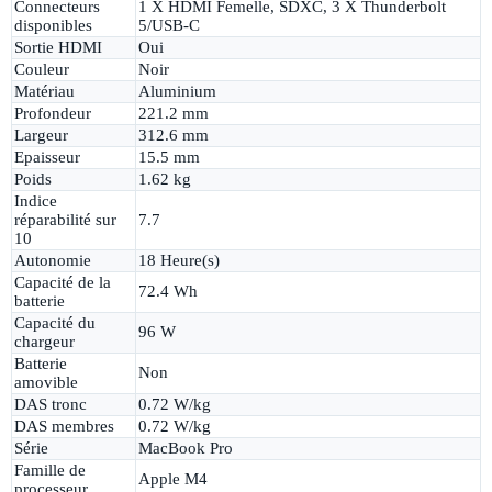
Connecteurs
1 X HDMI Femelle, SDXC, 3 X Thunderbolt
disponibles
5/USB-C
Sortie HDMI
Oui
Couleur
Noir
Matériau
Aluminium
Profondeur
221.2 mm
Largeur
312.6 mm
Epaisseur
15.5 mm
Poids
1.62 kg
Indice
réparabilité sur
7.7
10
Autonomie
18 Heure(s)
Capacité de la
72.4 Wh
batterie
Capacité du
96 W
chargeur
Batterie
Non
amovible
DAS tronc
0.72 W/kg
DAS membres
0.72 W/kg
Série
MacBook Pro
Famille de
Apple M4
processeur