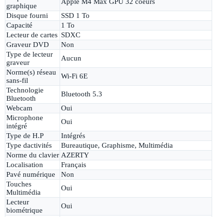
Apple M4 Max GPU 32 coeurs
graphique
Disque fourni
SSD 1 To
Capacité
1 To
Lecteur de cartes
SDXC
Graveur DVD
Non
Type de lecteur
Aucun
graveur
Norme(s) réseau
Wi-Fi 6E
sans-fil
Technologie
Bluetooth 5.3
Bluetooth
Webcam
Oui
Microphone
Oui
intégré
Type de H.P
Intégrés
Type dactivités
Bureautique, Graphisme, Multimédia
Norme du clavier
AZERTY
Localisation
Français
Pavé numérique
Non
Touches
Oui
Multimédia
Lecteur
Oui
biométrique