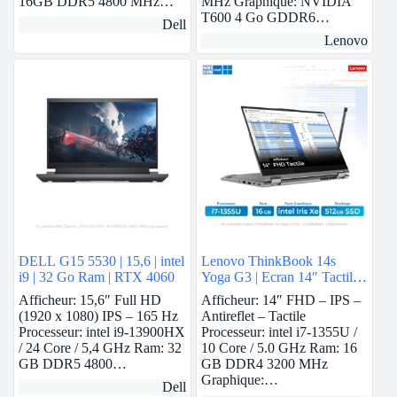
16GB DDR5 4800 MHz…
MHz Graphique: NVIDIA
T600 4 Go GDDR6…
Dell
Lenovo
DELL G15 5530 | 15,6 | intel
Lenovo ThinkBook 14s
i9 | 32 Go Ram | RTX 4060
Yoga G3 | Ecran 14″ Tactile |
i7-1355U | 16 GB Ram | intel
Afficheur: 15,6″ Full HD
Afficheur: 14″ FHD – IPS –
Iris Xe | 512 GB SSD
(1920 x 1080) IPS – 165 Hz
Antireflet – Tactile
Processeur: intel i9-13900HX
Processeur: intel i7-1355U /
/ 24 Core / 5,4 GHz Ram: 32
10 Core / 5.0 GHz Ram: 16
GB DDR5 4800…
GB DDR4 3200 MHz
Graphique:…
Dell