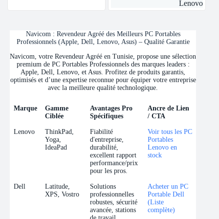
Lenovo
Navicom : Revendeur Agréé des Meilleurs PC Portables
Professionnels (Apple, Dell, Lenovo, Asus) – Qualité Garantie
Navicom, votre Revendeur Agréé en Tunisie, propose une sélection
premium de PC Portables Professionnels des marques leaders :
Apple, Dell, Lenovo, et Asus. Profitez de produits garantis,
optimisés et d’une expertise reconnue pour équiper votre entreprise
avec la meilleure qualité technologique.
Marque
Gamme
Avantages Pro
Ancre de Lien
Ciblée
Spécifiques
/ CTA
Marque
Gamme
Avantages Pro
Ancre de Lien
Lenovo
ThinkPad,
Fiabilité
Voir tous les PC
Ciblée
Spécifiques
/ CTA
Yoga,
d'entreprise,
Portables
IdeaPad
durabilité,
Lenovo en
excellent rapport
stock
performance/prix
pour les pros.
Dell
Latitude,
Solutions
Acheter un PC
XPS, Vostro
professionnelles
Portable Dell
robustes, sécurité
(Liste
avancée, stations
complète)
de travail