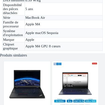
DAS membres
0.59 W/kg
Disponibilité
des pièces
5 ans
détachées
Série
MacBook Air
Famille de
Apple M4
processeur
Système
Apple macOS Sequoia
d'exploitation
Marque
Apple
Chipset
Apple M4 GPU 8 cœurs
graphique
Produits similaires