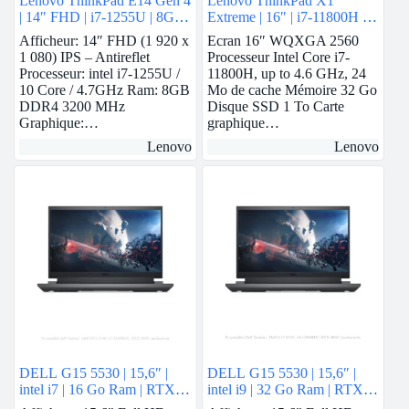
Lenovo ThinkPad E14 Gen 4
Lenovo ThinkPad X1
| 14″ FHD | i7-1255U | 8GB
Extreme | 16″ | i7-11800H |
Ram | Nvidia MX550 | 512
32GB Ram | RTX 3060 | 1
Afficheur: 14″ FHD (1 920 x
Ecran 16″ WQXGA 2560
GB SSD
To SSD
1 080) IPS – Antireflet
Processeur Intel Core i7-
Processeur: intel i7-1255U /
11800H, up to 4.6 GHz, 24
10 Core / 4.7GHz Ram: 8GB
Mo de cache Mémoire 32 Go
DDR4 3200 MHz
Disque SSD 1 To Carte
Graphique:…
graphique…
Lenovo
Lenovo
DELL G15 5530 | 15,6″ |
DELL G15 5530 | 15,6″ |
intel i7 | 16 Go Ram | RTX
intel i9 | 32 Go Ram | RTX
3050
4060