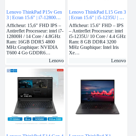
Lenovo ThinkPad P15v Gen
Lenovo ThinkPad L15 Gen 3
3 | Ecran 15.6″ | i7-12800H |
| Ecran 15.6″ | i5-1235U | 8
16 GB Ram | Nvidia T600 |
GB Ram | intel Iris Xe | 256
Afficheur: 15,6″ FHD IPS –
Afficheur: 15.6″ FHD – IPS
512 GB SSD
GB SSD
Antireflet Processeur: intel i7-
– Antireflet Processeur: intel
12800H / 14 Core / 4.8GHz
i5-1235U/ 10 Core / 4.4 GHz
Ram: 16GB DDR5 4800
Ram: 8 GB DDR4 3200
MHz Graphique: NVIDIA
MHz Graphique: Intel Iris
T600 4 Go GDDR6…
Xe…
Lenovo
Lenovo