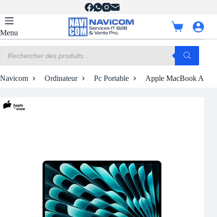
Passer
au
contenu
Panier
Menu
d’achat
Recherche
de
produits
Navicom
Ordinateur
Pc Portable
Apple MacBook Air M4