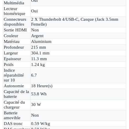
Oui
Multimédia
Lecteur
Oui
biométrique
Connecteurs
2 X Thunderbolt 4/USB-C, Casque (Jack 3.5mm
disponibles
Femelle)
Sortie HDMI
Non
Couleur
Argent
Matériau
Aluminium
Profondeur
215 mm
Largeur
304.1 mm
Epaisseur
11.3 mm
Poids
1.24 kg
Indice
réparabilité
6.7
sur 10
Autonomie
18 Heure(s)
Capacité de la
53.8 Wh
batterie
Capacité du
30 W
chargeur
Batterie
Non
amovible
DAS tronc
0.59 W/kg