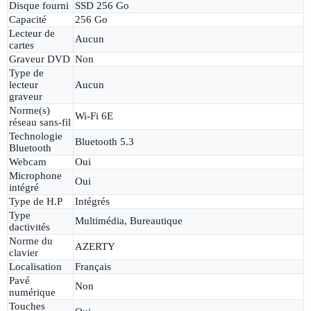
Disque fourni
SSD 256 Go
Capacité
256 Go
Lecteur de
Aucun
cartes
Graveur DVD
Non
Type de
lecteur
Aucun
graveur
Norme(s)
Wi-Fi 6E
réseau sans-fil
Technologie
Bluetooth 5.3
Bluetooth
Webcam
Oui
Microphone
Oui
intégré
Type de H.P
Intégrés
Type
Multimédia, Bureautique
dactivités
Norme du
AZERTY
clavier
Localisation
Français
Pavé
Non
numérique
Touches