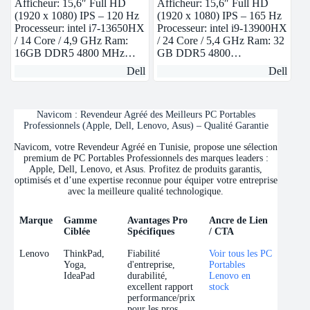
Afficheur: 15,6″ Full HD
Afficheur: 15,6″ Full HD
(1920 x 1080) IPS – 120 Hz
(1920 x 1080) IPS – 165 Hz
Processeur: intel i7-13650HX
Processeur: intel i9-13900HX
/ 14 Core / 4,9 GHz Ram:
/ 24 Core / 5,4 GHz Ram: 32
16GB DDR5 4800 MHz…
GB DDR5 4800…
Dell
Dell
Navicom : Revendeur Agréé des Meilleurs PC Portables
Professionnels (Apple, Dell, Lenovo, Asus) – Qualité Garantie
Navicom, votre Revendeur Agréé en Tunisie, propose une sélection
premium de PC Portables Professionnels des marques leaders :
Apple, Dell, Lenovo, et Asus. Profitez de produits garantis,
optimisés et d’une expertise reconnue pour équiper votre entreprise
avec la meilleure qualité technologique.
Marque
Gamme
Avantages Pro
Ancre de Lien
Ciblée
Spécifiques
/ CTA
Marque
Gamme
Avantages Pro
Ancre de Lien
Lenovo
ThinkPad,
Fiabilité
Voir tous les PC
Ciblée
Spécifiques
/ CTA
Yoga,
d'entreprise,
Portables
IdeaPad
durabilité,
Lenovo en
excellent rapport
stock
performance/prix
pour les pros.