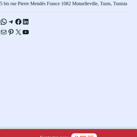
5 bis rue Pierre Mendès France 1082 Mutuelleville, Tunis, Tunisia
WhatsApp
Telegram
Facebook
LinkedIn
E-mail
Pinterest
X
YouTube
Copyright © 2026 - Navicom Tunisie