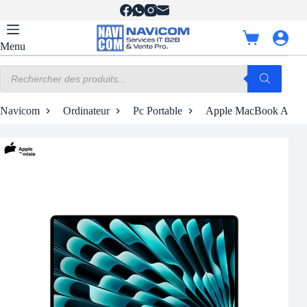
Passer
au
contenu
Panier
Menu
d’achat
Recherche
de
produits
Navicom
Ordinateur
Pc Portable
Apple MacBook Air M3