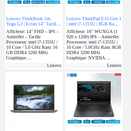
Lenovo ThinkBook 14s
Lenovo ThinkPad E16 Gen 1
Yoga G3 | Ecran 14″ Tactile |
| intel i7-1355U | 8GB Ram |
i7-1355U | 16 GB Ram | intel
Nvidia MX550 | 512GB
Afficheur: 14″ FHD – IPS –
Afficheur: 16″ WUXGA (1
Iris Xe | 512 GB SSD
SSD
Antireflet – Tactile
920 x 1200) IPS – Antireflet
Processeur: intel i7-1355U /
Processeur: intel i7-1355U /
10 Core / 5.0 GHz Ram: 16
10 Core / 5.0GHz Ram: 8GB
GB DDR4 3200 MHz
DDR4 3200 MHz
Graphique:…
Graphique: NVIDIA…
Lenovo
Lenovo