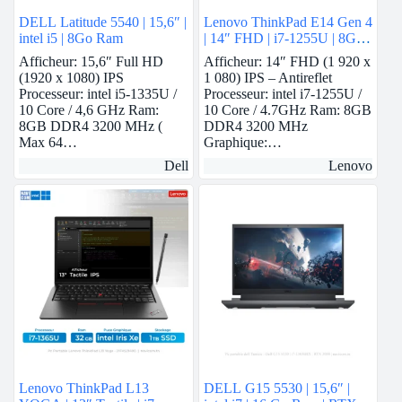
DELL Latitude 5540 | 15,6″ |
Lenovo ThinkPad E14 Gen 4
intel i5 | 8Go Ram
| 14″ FHD | i7-1255U | 8GB
Ram | Nvidia MX550 | 512
Afficheur: 15,6″ Full HD
Afficheur: 14″ FHD (1 920 x
GB SSD
(1920 x 1080) IPS
1 080) IPS – Antireflet
Processeur: intel i5-1335U /
Processeur: intel i7-1255U /
10 Core / 4,6 GHz Ram:
10 Core / 4.7GHz Ram: 8GB
8GB DDR4 3200 MHz (
DDR4 3200 MHz
Max 64…
Graphique:…
Dell
Lenovo
Lenovo ThinkPad L13
DELL G15 5530 | 15,6″ |