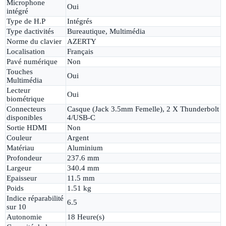
Microphone
Oui
intégré
Type de H.P
Intégrés
Type dactivités
Bureautique, Multimédia
Norme du clavier
AZERTY
Localisation
Français
Pavé numérique
Non
Touches
Oui
Multimédia
Lecteur
Oui
biométrique
Connecteurs
Casque (Jack 3.5mm Femelle), 2 X Thunderbolt
disponibles
4/USB-C
Sortie HDMI
Non
Couleur
Argent
Matériau
Aluminium
Profondeur
237.6 mm
Largeur
340.4 mm
Epaisseur
11.5 mm
Poids
1.51 kg
Indice réparabilité
6.5
sur 10
Autonomie
18 Heure(s)