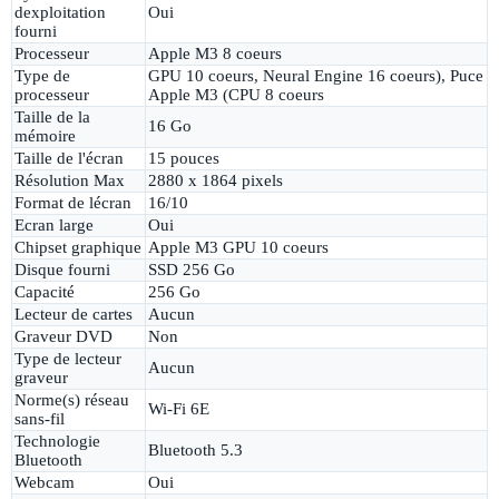
dexploitation
Oui
fourni
Processeur
Apple M3 8 coeurs
Type de
GPU 10 coeurs, Neural Engine 16 coeurs), Puce
processeur
Apple M3 (CPU 8 coeurs
Taille de la
16 Go
mémoire
Taille de l'écran
15 pouces
Résolution Max
2880 x 1864 pixels
Format de lécran
16/10
Ecran large
Oui
Chipset graphique
Apple M3 GPU 10 coeurs
Disque fourni
SSD 256 Go
Capacité
256 Go
Lecteur de cartes
Aucun
Graveur DVD
Non
Type de lecteur
Aucun
graveur
Norme(s) réseau
Wi-Fi 6E
sans-fil
Technologie
Bluetooth 5.3
Bluetooth
Webcam
Oui