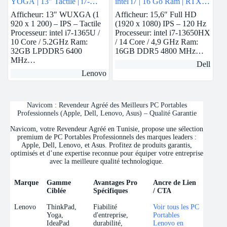
YOGA | 13″ Tactile | i7-
intel i7 | 16 Go Ram | RTX
1365U vPro | 32 GB Ram |
3050
Afficheur: 13″ WUXGA (1
Afficheur: 15,6″ Full HD
intel Iris Xe | 1 TB SSD
920 x 1 200) – IPS – Tactile
(1920 x 1080) IPS – 120 Hz
Processeur: intel i7-1365U /
Processeur: intel i7-13650HX
10 Core / 5.2GHz Ram:
/ 14 Core / 4,9 GHz Ram:
32GB LPDDR5 6400
16GB DDR5 4800 MHz…
MHz…
Dell
Lenovo
Navicom : Revendeur Agréé des Meilleurs PC Portables
Professionnels (Apple, Dell, Lenovo, Asus) – Qualité Garantie
Navicom, votre Revendeur Agréé en Tunisie, propose une sélection
premium de PC Portables Professionnels des marques leaders :
Apple, Dell, Lenovo, et Asus. Profitez de produits garantis,
optimisés et d’une expertise reconnue pour équiper votre entreprise
avec la meilleure qualité technologique.
Marque
Gamme
Avantages Pro
Ancre de Lien
Ciblée
Spécifiques
/ CTA
Marque
Gamme
Avantages Pro
Ancre de Lien
Lenovo
ThinkPad,
Fiabilité
Voir tous les PC
Ciblée
Spécifiques
/ CTA
Yoga,
d'entreprise,
Portables
IdeaPad
durabilité,
Lenovo en