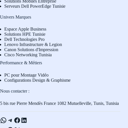
Solutions Mobiles Entreprise
Serveurs Dell PowerEdge Tunisie
Univers Marques
Espace Apple Business
Solutions HPE Tunisie
Dell Technologies Pro
L
enovo Infrastructure & Legion
Canon Solutions d'Impression
Cisco Networking Tunisia
Performance & Métiers
PC pour Montage Vidéo
Configurations Design & Graphisme
Nous contacter :
5 bis rue Pierre Mendès France 1082 Mutuelleville, Tunis, Tunisia
WhatsApp
Telegram
Facebook
LinkedIn