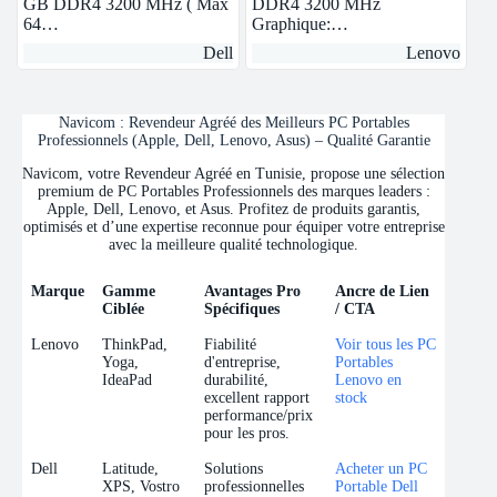
GB DDR4 3200 MHz ( Max
DDR4 3200 MHz
64…
Graphique:…
Dell
Lenovo
Navicom : Revendeur Agréé des Meilleurs PC Portables
Professionnels (Apple, Dell, Lenovo, Asus) – Qualité Garantie
Navicom, votre Revendeur Agréé en Tunisie, propose une sélection
premium de PC Portables Professionnels des marques leaders :
Apple, Dell, Lenovo, et Asus. Profitez de produits garantis,
optimisés et d’une expertise reconnue pour équiper votre entreprise
avec la meilleure qualité technologique.
Marque
Gamme
Avantages Pro
Ancre de Lien
Ciblée
Spécifiques
/ CTA
Marque
Gamme
Avantages Pro
Ancre de Lien
Lenovo
ThinkPad,
Fiabilité
Voir tous les PC
Ciblée
Spécifiques
/ CTA
Yoga,
d'entreprise,
Portables
IdeaPad
durabilité,
Lenovo en
excellent rapport
stock
performance/prix
pour les pros.
Dell
Latitude,
Solutions
Acheter un PC
XPS, Vostro
professionnelles
Portable Dell