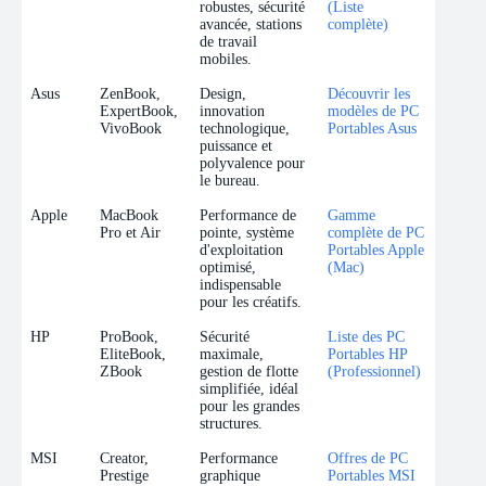
robustes, sécurité
(Liste
avancée, stations
complète)
de travail
mobiles.
Asus
ZenBook,
Design,
Découvrir les
ExpertBook,
innovation
modèles de PC
VivoBook
technologique,
Portables Asus
puissance et
polyvalence pour
le bureau.
Apple
MacBook
Performance de
Gamme
Pro et Air
pointe, système
complète de PC
d'exploitation
Portables Apple
optimisé,
(Mac)
indispensable
pour les créatifs.
HP
ProBook,
Sécurité
Liste des PC
EliteBook,
maximale,
Portables HP
ZBook
gestion de flotte
(Professionnel)
simplifiée, idéal
pour les grandes
structures.
MSI
Creator,
Performance
Offres de PC
Prestige
graphique
Portables MSI