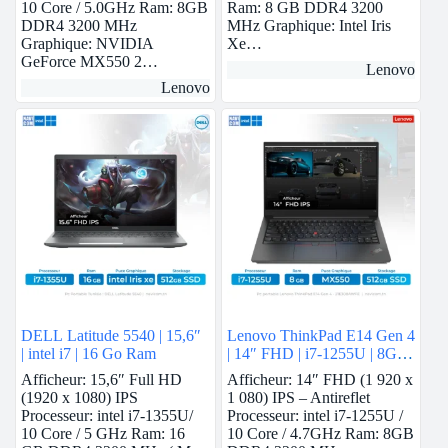
10 Core / 5.0GHz Ram: 8GB
Ram: 8 GB DDR4 3200
DDR4 3200 MHz
MHz Graphique: Intel Iris
Graphique: NVIDIA
Xe…
GeForce MX550 2…
Lenovo
Lenovo
DELL Latitude 5540 | 15,6″
Lenovo ThinkPad E14 Gen 4
| intel i7 | 16 Go Ram
| 14″ FHD | i7-1255U | 8GB
Ram | Nvidia MX550 | 512
Afficheur: 15,6″ Full HD
Afficheur: 14″ FHD (1 920 x
GB SSD
(1920 x 1080) IPS
1 080) IPS – Antireflet
Processeur: intel i7-1355U/
Processeur: intel i7-1255U /
10 Core / 5 GHz Ram: 16
10 Core / 4.7GHz Ram: 8GB