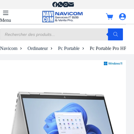
Passer
au
contenu
Panier
Menu
d’achat
Recherche
de
produits
Navicom
Ordinateur
Pc Portable
Pc Portable Pro HP EN