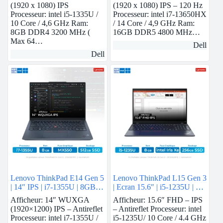
(1920 x 1080) IPS
(1920 x 1080) IPS – 120 Hz
Processeur: intel i5-1335U /
Processeur: intel i7-13650HX
10 Core / 4,6 GHz Ram:
/ 14 Core / 4,9 GHz Ram:
8GB DDR4 3200 MHz (
16GB DDR5 4800 MHz…
Max 64…
Dell
Dell
Lenovo ThinkPad E14 Gen 5
Lenovo ThinkPad L15 Gen 3
| 14″ IPS | i7-1355U | 8GB
| Ecran 15.6″ | i5-1235U | 8
Ram | Nvidia MX550 | 512
GB Ram | intel Iris Xe | 256
Afficheur: 14″ WUXGA
Afficheur: 15.6″ FHD – IPS
GB SSD
GB SSD
(1920×1200) IPS – Antireflet
– Antireflet Processeur: intel
Processeur: intel i7-1355U /
i5-1235U/ 10 Core / 4.4 GHz