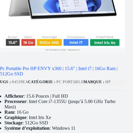
Pc Portable Pro HP ENVY x360 | 15.6″ | Intel i7 | 16Go Ram |
512Go SSD
UGS :
845J9EA
CATÉGORIE :
PC PORTABLE
MARQUE :
HP
Afficheur
: 15.6 Pouces | Full HD
Processeur
: Intel Core i7-1355U (jusqu’à 5.00 GHz Turbo
Maxi)
Ram
: 16 Go
Graphique
: Intel Iris Xe
Stockage
: 512Go SSD
Système d’exploitation
: Windows 11