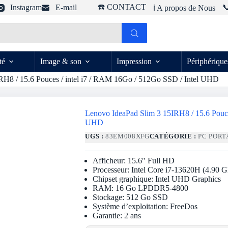
☎️ CONTACT
Instagram
E-mail

ℹ️ A propos de Nous
té
Image & son
Impression
Périphérique
RH8 / 15.6 Pouces / intel i7 / RAM 16Go / 512Go SSD / Intel UHD
Lenovo IdeaPad Slim 3 15IRH8 / 15.6 Pouce
UHD
UGS :
83EM008XFG
CATÉGORIE :
PC PORT
Afficheur: 15.6″ Full HD
Processeur: Intel Core i7-13620H (4.90 
Chipset graphique: Intel UHD Graphics
RAM: 16 Go LPDDR5-4800
Stockage: 512 Go SSD
Système d’exploitation: FreeDos
Garantie: 2 ans