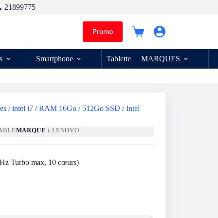
 21899775
Promo
Panier
d’achat
s
Smartphone
Tablette
MARQUES
s / intel i7 / RAM 16Go / 512Go SSD / Intel
ABLE
MARQUE :
LENOVO
GHz Turbo max, 10 cœurs)