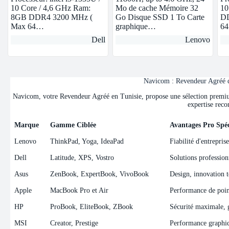
10 Core / 4,6 GHz Ram:
Mo de cache Mémoire 32
10
8GB DDR4 3200 MHz (
Go Disque SSD 1 To Carte
DD
Max 64…
graphique…
6
Dell
Lenovo
Navicom : Revendeur Agréé de
Navicom, votre Revendeur Agréé en Tunisie, propose une sélection premium 
expertise reco
Marque
Gamme Ciblée
Avantages Pro Spéc
Marque
Gamme Ciblée
Avantages Pro Spéc
Lenovo
ThinkPad, Yoga, IdeaPad
Fiabilité d'entrepris
Dell
Latitude, XPS, Vostro
Solutions professionn
Asus
ZenBook, ExpertBook, VivoBook
Design, innovation t
Apple
MacBook Pro et Air
Performance de point
HP
ProBook, EliteBook, ZBook
Sécurité maximale, ge
MSI
Creator, Prestige
Performance graphiqu