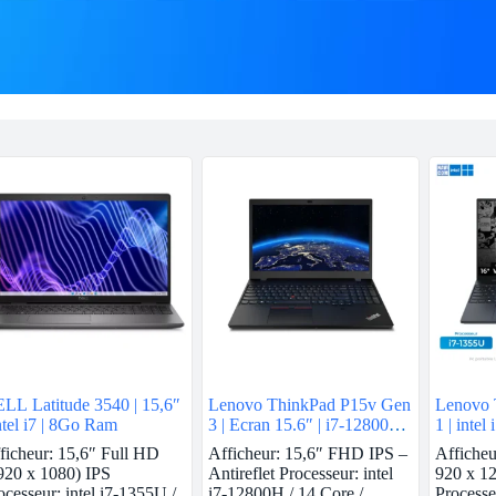
LL Latitude 3540 | 15,6″
Lenovo ThinkPad P15v Gen
Lenovo 
intel i7 | 8Go Ram
3 | Ecran 15.6″ | i7-12800H |
1 | inte
16 GB Ram | Nvidia T600 |
Ram | N
ficheur: 15,6″ Full HD
Afficheur: 15,6″ FHD IPS –
Affiche
512 GB SSD
512GB 
920 x 1080) IPS
Antireflet Processeur: intel
920 x 12
ocesseur: intel i7-1355U /
i7-12800H / 14 Core /
Processe