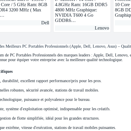
 Core / 5 GHz Ram: 8GB
4.8GHz Ram: 16GB DDR5
10 Core
R4 3200 MHz ( Max
4800 MHz Graphique:
8GB DD
4…
NVIDIA T600 4 Go
Graphi
GDDR6…
Dell
Lenovo
s Meilleurs PC Portables Professionnels (Apple, Dell, Lenovo, Asus) – Quali
de PC Portables Professionnels des marques leaders : Apple, Dell, Lenovo, et 
nnue pour équiper votre entreprise avec la meilleure qualité technologique.
ifiques
ifiques
e, durabilité, excellent rapport performance/prix pour les pros.
elles robustes, sécurité avancée, stations de travail mobiles.
echnologique, puissance et polyvalence pour le bureau.
e, système d'exploitation optimisé, indispensable pour les créatifs.
stion de flotte simplifiée, idéal pour les grandes structures.
e extrême, vitesse d'exécution, stations de travail mobiles puissantes.