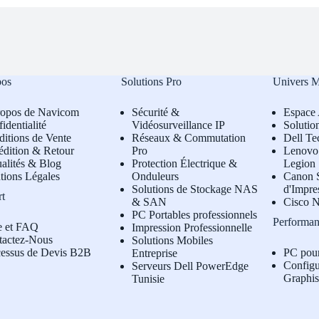
pos
Solutions Pro
Univers 
ropos de Navicom
Sécurité &
Espace 
identialité
Vidéosurveillance IP
Solutio
itions de Vente
Réseaux & Commutation
Dell Te
édition & Retour
Pro
L
enovo 
alités & Blog
Protection Électrique &
Legion
tions Légales
Onduleurs
Canon S
Solutions de Stockage NAS
d'Impre
rt
& SAN
Cisco N
PC Portables professionnels
Performan
e et FAQ
Impression Professionnelle
tactez-Nous
Solutions Mobiles
cessus de Devis B2B
PC pou
Entreprise
Configu
Serveurs Dell PowerEdge
Graphi
Tunisie