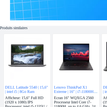
Produits similaires
DELL Latitude 5540 | 15,6″
Lenovo ThinkPad X1
DE
| intel i5 | 8Go Ram
Extreme | 16″ | i7-11800H |
| 
32GB Ram | RTX 3060 | 1
Afficheur: 15,6″ Full HD
Ecran 16″ WQXGA 2560
Af
To SSD
(1920 x 1080) IPS
Processeur Intel Core i7-
(1
Processeur: intel i5-1335U /
11800H, up to 4.6 GHz, 24
Pr