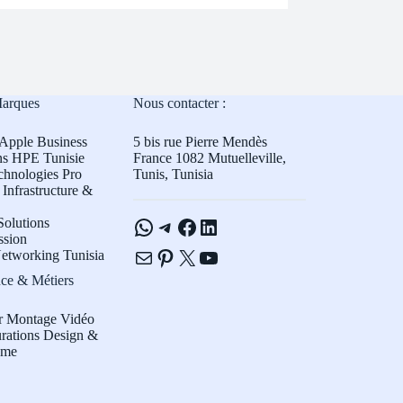
Marques
Nous contacter :
Apple Business
5 bis rue Pierre Mendès
ns HPE Tunisie
France 1082 Mutuelleville,
chnologies Pro
Tunis, Tunisia
Infrastructure &
WhatsApp
Telegram
Facebook
LinkedIn
olutions
ssion
E-mail
Pinterest
X
YouTube
etworking Tunisia
ce & Métiers
r Montage Vidéo
rations Design &
sme