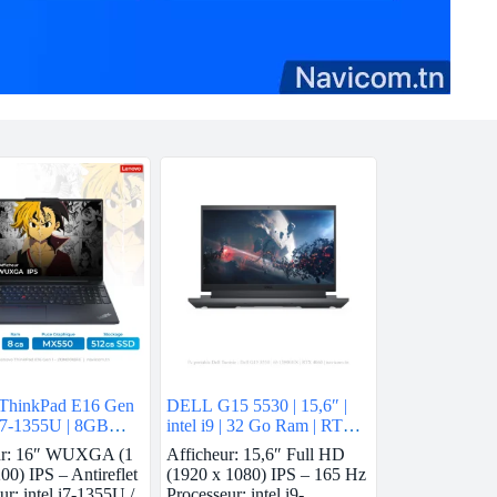
ThinkPad E16 Gen
DELL G15 5530 | 15,6″ |
l i7-1355U | 8GB
intel i9 | 32 Go Ram | RTX
vidia MX550 |
4060
ur: 16″ WUXGA (1
Afficheur: 15,6″ Full HD
SSD
00) IPS – Antireflet
(1920 x 1080) IPS – 165 Hz
ur: intel i7-1355U /
Processeur: intel i9-