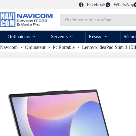
Passer
Facebook
WhatsApp
au
contenu
Recherche
de
produits
Ordinateurs
Serveurs
Réseau
Sécuri
Navicom
Ordinateur
Pc Portable
Lenovo IdeaPad Slim 3 15I