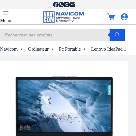
Passer
au
contenu
Panier
Menu
d’achat
Recherche
de
produits
Navicom
Ordinateur
Pc Portable
Lenovo IdeaPad 1 15