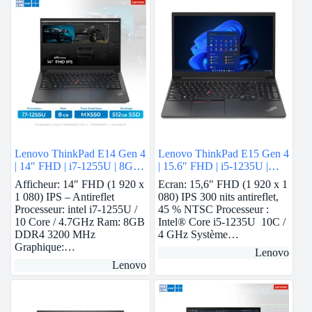
Lenovo ThinkPad E14 Gen 4
Lenovo ThinkPad E15 Gen 4
| 14″ FHD | i7-1255U | 8GB
| 15.6″ FHD | i5-1235U |
Ram | Nvidia MX550 | 512
8Gb Ram | Nvidia MX550 |
Afficheur: 14″ FHD (1 920 x
Ecran: 15,6″ FHD (1 920 x 1
GB SSD
512 GB SSD
1 080) IPS – Antireflet
080) IPS 300 nits antireflet,
Processeur: intel i7-1255U /
45 % NTSC Processeur :
10 Core / 4.7GHz Ram: 8GB
Intel® Core i5-1235U 10C /
DDR4 3200 MHz
4 GHz Système…
Graphique:…
Lenovo
Lenovo