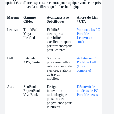
optimisés et d’une expertise reconnue pour équiper votre entreprise
avec la meilleure qualité technologique.
Marque
Gamme
Avantages Pro
Ancre de Lien
Ciblée
Spécifiques
/ CTA
Marque
Gamme
Avantages Pro
Ancre de Lien
Lenovo
ThinkPad,
Fiabilité
Voir tous les PC
Ciblée
Spécifiques
/ CTA
Yoga,
d'entreprise,
Portables
IdeaPad
durabilité,
Lenovo en
excellent rapport
stock
performance/prix
pour les pros.
Dell
Latitude,
Solutions
Acheter un PC
XPS, Vostro
professionnelles
Portable Dell
robustes, sécurité
(Liste
avancée, stations
complète)
de travail
mobiles.
Asus
ZenBook,
Design,
Découvrir les
ExpertBook,
innovation
modèles de PC
VivoBook
technologique,
Portables Asus
puissance et
polyvalence pour
le bureau.