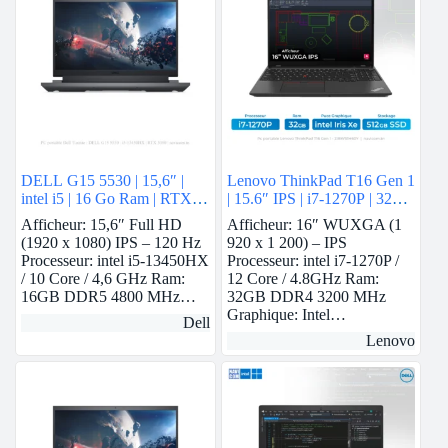
DELL G15 5530 | 15,6″ |
Lenovo ThinkPad T16 Gen 1
intel i5 | 16 Go Ram | RTX
| 15.6″ IPS | i7-1270P | 32
3050
GB Ram | intel Iris Xe | 512
Afficheur: 15,6″ Full HD
Afficheur: 16″ WUXGA (1
GB SSD
(1920 x 1080) IPS – 120 Hz
920 x 1 200) – IPS
Processeur: intel i5-13450HX
Processeur: intel i7-1270P /
/ 10 Core / 4,6 GHz Ram:
12 Core / 4.8GHz Ram:
16GB DDR5 4800 MHz…
32GB DDR4 3200 MHz
Graphique: Intel…
Dell
Lenovo