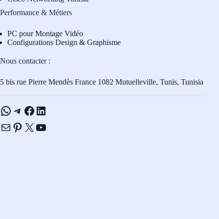
Performance & Métiers
PC pour Montage Vidéo
Configurations Design & Graphisme
Nous contacter :
5 bis rue Pierre Mendès France 1082 Mutuelleville, Tunis, Tunisia
WhatsApp
Telegram
Facebook
LinkedIn
E-mail
Pinterest
X
YouTube