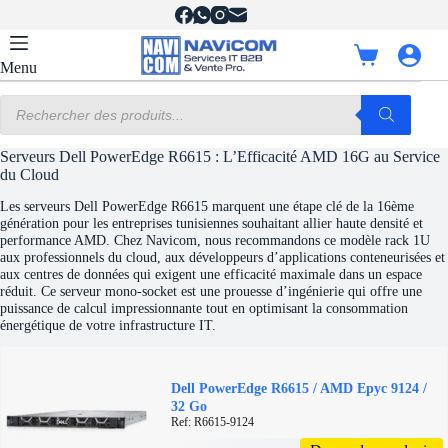
Passer
au
contenu
Panier
Menu
d’achat
Recherche
de
produits
Serveurs Dell PowerEdge R6615 : L’Efficacité AMD 16G au Service
du Cloud
Les serveurs Dell PowerEdge R6615 marquent une étape clé de la 16ème
génération pour les entreprises tunisiennes souhaitant allier haute densité et
performance AMD. Chez Navicom, nous recommandons ce modèle rack 1U
aux professionnels du cloud, aux développeurs d’applications conteneurisées et
aux centres de données qui exigent une efficacité maximale dans un espace
réduit. Ce serveur mono-socket est une prouesse d’ingénierie qui offre une
puissance de calcul impressionnante tout en optimisant la consommation
énergétique de votre infrastructure IT.
Dell PowerEdge R6615 / AMD Epyc 9124 /
32 Go
Ref: R6615-9124