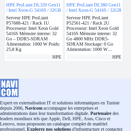
HPE ProLiant DL320 Gen11
HPE ProLiant DL380 Gen11
/ Intel Xeon-G 5416S / 32GB
/ Intel Xeon-G 5416S / 32GB
Serveur HPE ProLiant
Serveur HPE ProLiant
P57688-421 / Rack 1U
P52561-421 / Rack 2U
Processeur: Intel Xeon Gold
Processeur: Intel Xeon Gold
5416S Mémoire interne: 32
5416S Mémoire interne: 32
Go – DDR5-SDRAM
Go 4800 MHz DDR5-
Alimentation: 1000 W Poids:
SDRAM Stockage: 0 Go
25,8 Kg
Alimentation: 1000 W…
HPE
HPE
Expert en externalisation IT et solutions informatiques en Tunisie
depuis 2006,
Navicom
accompagne les entreprises et
administrations dans leur transformation digitale.
Partenaire
des
leaders mondiaux tels que Apple, Dell, HPE, Asus, Cisco et
Lenovo, nous proposons un catalogue complet de matériel
professionnel.
Explorez nos solutions
d'infrastructure et contactez