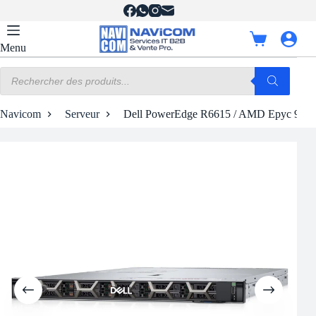
Passer
au
contenu
Panier
Menu
d’achat
Recherche
de
produits
Navicom
Serveur
Dell PowerEdge R6615 / AMD Epyc 9474