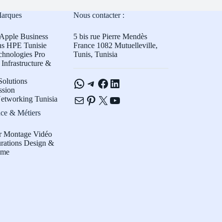
Marques
Nous contacter :
Apple Business
5 bis rue Pierre Mendès
ns HPE Tunisie
France 1082 Mutuelleville,
chnologies Pro
Tunis, Tunisia
Infrastructure &
WhatsApp
Telegram
Facebook
LinkedIn
olutions
ssion
E-mail
Pinterest
X
YouTube
etworking Tunisia
ce & Métiers
r Montage Vidéo
rations Design &
sme