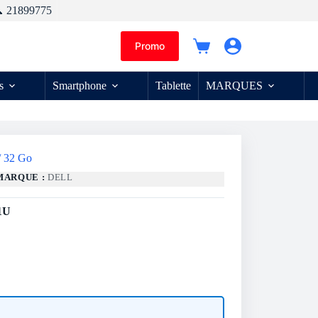
 21899775
Promo
Panier
d’achat
s
Smartphone
Tablette
MARQUES
/ 32 Go
MARQUE :
DELL
1U