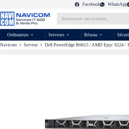
Passer
Facebook
WhatsApp
au
contenu
Recherche
de
produits
Ordinateurs
Serveurs
Réseau
Sécuri
Navicom
Serveur
Dell PowerEdge R6615 / AMD Epyc 9224 / 