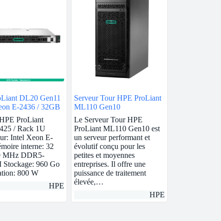
Liant DL20 Gen11
Serveur Tour HPE ProLiant
Xeon E-2436 / 32GB
ML110 Gen10
 HPE ProLiant
Le Serveur Tour HPE
425 / Rack 1U
ProLiant ML110 Gen10 est
ur: Intel Xeon E-
un serveur performant et
oire interne: 32
évolutif conçu pour les
0 MHz DDR5-
petites et moyennes
Stockage: 960 Go
entreprises. Il offre une
ation: 800 W
puissance de traitement
élevée,…
HPE
HPE