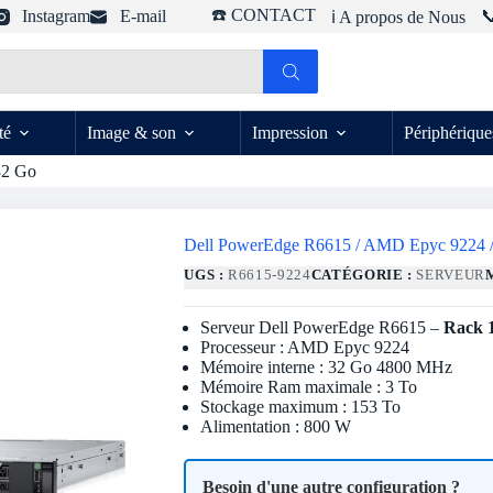
☎️ CONTACT
Instagram
E-mail

ℹ️ A propos de Nous
té
Image & son
Impression
Périphérique
32 Go
Dell PowerEdge R6615 / AMD Epyc 9224 
UGS :
R6615-9224
CATÉGORIE :
SERVEUR
Serveur Dell PowerEdge R6615 –
Rack 
Processeur : AMD Epyc 9224
Mémoire interne : 32 Go 4800 MHz
Mémoire Ram maximale : 3 To
Stockage maximum : 153 To
Alimentation : 800 W
Besoin d'une autre configuration ?