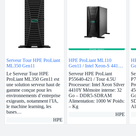
Serveur Tour HPE ProLiant
HPE ProLiant ML110
HP
ML350 Gen11
Gen11 / Intel Xeon-S 4410Y
Ge
/ 32GB
/ 
Le Serveur Tour HPE
Serveur HPE ProLiant
Se
ProLiant ML350 Gen11 est
P55640-421 / Tour 4.5U
P7
une solution serveur haut de
Processeur: Intel Xeon Silver
Pr
gamme conçue pour les
4410Y Mémoire interne: 32
45
environnements d’entreprise
Go – DDR5-SDRAM
Go
exigeants, notamment l’IA,
Alimentation: 1000 W Poids:
SD
le machine learning, les
– Kg
Al
bases…
HPE
HPE