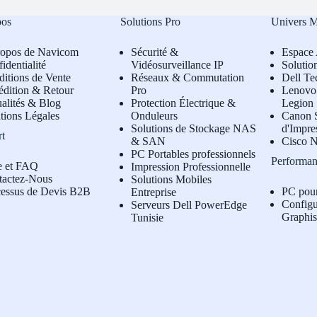
pos
Solutions Pro
Univers 
ropos de Navicom
Sécurité &
Espace 
identialité
Vidéosurveillance IP
Solutio
itions de Vente
Réseaux & Commutation
Dell Te
édition & Retour
Pro
L
enovo 
alités & Blog
Protection Électrique &
Legion
tions Légales
Onduleurs
Canon S
Solutions de Stockage NAS
d'Impre
rt
& SAN
Cisco N
PC Portables professionnels
Performan
e et FAQ
Impression Professionnelle
tactez-Nous
Solutions Mobiles
cessus de Devis B2B
PC pou
Entreprise
Configu
Serveurs Dell PowerEdge
Graphi
Tunisie