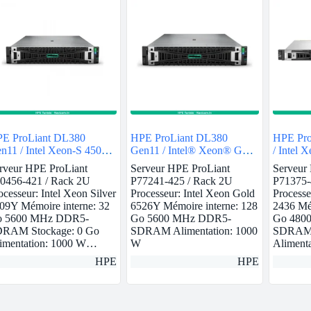
E ProLiant DL380
HPE ProLiant DL380
HPE Pro
n11 / Intel Xeon-S 4509Y
Gen11 / Intel® Xeon® Gold
/ Intel 
32GB
6526Y / 128GB
rveur HPE ProLiant
Serveur HPE ProLiant
Serveur
0456-421 / Rack 2U
P77241-425 / Rack 2U
P71375-
ocesseur: Intel Xeon Silver
Processeur: Intel Xeon Gold
Processe
09Y Mémoire interne: 32
6526Y Mémoire interne: 128
2436 Mém
 5600 MHz DDR5-
Go 5600 MHz DDR5-
Go 480
RAM Stockage: 0 Go
SDRAM Alimentation: 1000
SDRAM 
imentation: 1000 W…
W
Aliment
HPE
HPE