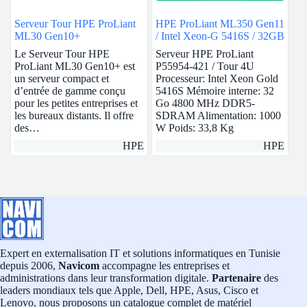
Serveur Tour HPE ProLiant
HPE ProLiant ML350 Gen11
ML30 Gen10+
/ Intel Xeon-G 5416S / 32GB
Le Serveur Tour HPE
Serveur HPE ProLiant
ProLiant ML30 Gen10+ est
P55954-421 / Tour 4U
un serveur compact et
Processeur: Intel Xeon Gold
d’entrée de gamme conçu
5416S Mémoire interne: 32
pour les petites entreprises et
Go 4800 MHz DDR5-
les bureaux distants. Il offre
SDRAM Alimentation: 1000
des…
W Poids: 33,8 Kg
HPE
HPE
Expert en externalisation IT et solutions informatiques en Tunisie
depuis 2006,
Navicom
accompagne les entreprises et
administrations dans leur transformation digitale.
Partenaire
des
leaders mondiaux tels que Apple, Dell, HPE, Asus, Cisco et
Lenovo, nous proposons un catalogue complet de matériel