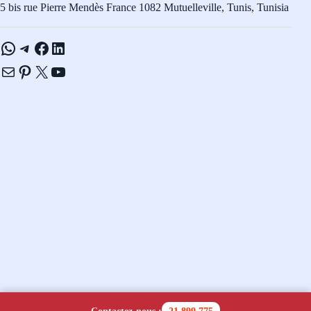
5 bis rue Pierre Mendès France 1082 Mutuelleville, Tunis, Tunisia
WhatsApp
Telegram
Facebook
LinkedIn
E-mail
Pinterest
X
YouTube
Copyright © 2026 - Navicom Tunisie