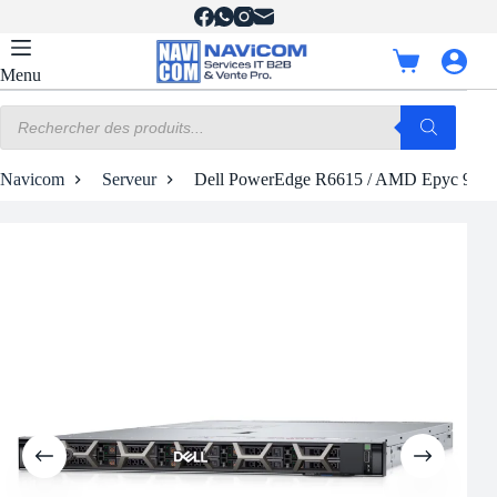
Passer
au
contenu
Panier
Menu
d’achat
Recherche
de
produits
Navicom
Serveur
Dell PowerEdge R6615 / AMD Epyc 9274