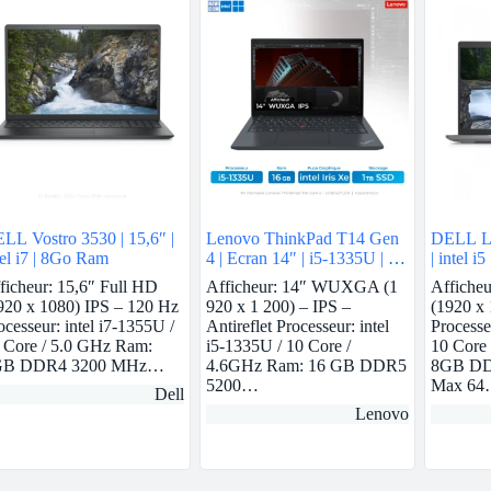
LL Vostro 3530 | 15,6″ |
Lenovo ThinkPad T14 Gen
DELL La
tel i7 | 8Go Ram
4 | Ecran 14″ | i5-1335U | 16
| intel i
GB ram | intel Iris Xe | 1 TB
ficheur: 15,6″ Full HD
Afficheur: 14″ WUXGA (1
Afficheu
SSD
920 x 1080) IPS – 120 Hz
920 x 1 200) – IPS –
(1920 x 
ocesseur: intel i7-1355U /
Antireflet Processeur: intel
Processe
 Core / 5.0 GHz Ram:
i5-1335U / 10 Core /
10 Core
GB DDR4 3200 MHz…
4.6GHz Ram: 16 GB DDR5
8GB DD
5200…
Max 6
Dell
Lenovo