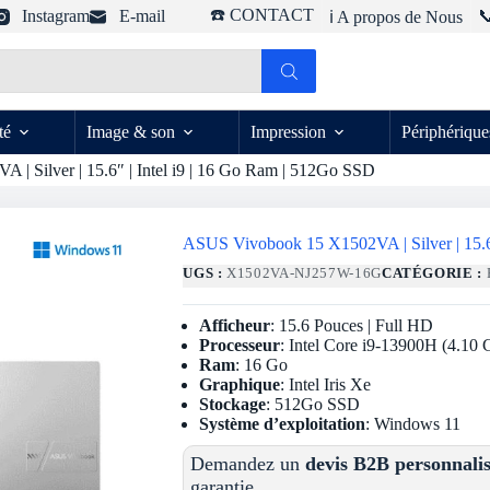
☎️ CONTACT
Instagram
E-mail

ℹ️ A propos de Nous
té
Image & son
Impression
Périphérique
| Silver | 15.6″ | Intel i9 | 16 Go Ram | 512Go SSD
ASUS Vivobook 15 X1502VA | Silver | 15.6
UGS :
X1502VA-NJ257W-16G
CATÉGORIE :
Afficheur
: 15.6 Pouces | Full HD
Processeur
: Intel Core i9-13900H (4.10
Ram
: 16 Go
Graphique
: Intel Iris Xe
Stockage
: 512Go SSD
Système d’exploitation
: Windows 11
Demandez un
devis B2B personnali
garantie