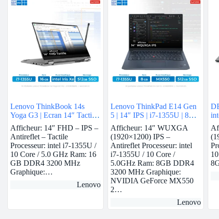
Lenovo ThinkBook 14s
Lenovo ThinkPad E14 Gen
DE
Yoga G3 | Ecran 14″ Tactile
5 | 14″ IPS | i7-1355U | 8GB
in
| i7-1355U | 16 GB Ram |
Ram | Nvidia MX550 | 512
Afficheur: 14″ FHD – IPS –
Afficheur: 14″ WUXGA
Af
intel Iris Xe | 512 GB SSD
GB SSD
Antireflet – Tactile
(1920×1200) IPS –
(1
Processeur: intel i7-1355U /
Antireflet Processeur: intel
Pr
10 Core / 5.0 GHz Ram: 16
i7-1355U / 10 Core /
10
GB DDR4 3200 MHz
5.0GHz Ram: 8GB DDR4
8
Graphique:…
3200 MHz Graphique:
NVIDIA GeForce MX550
Lenovo
2…
Lenovo