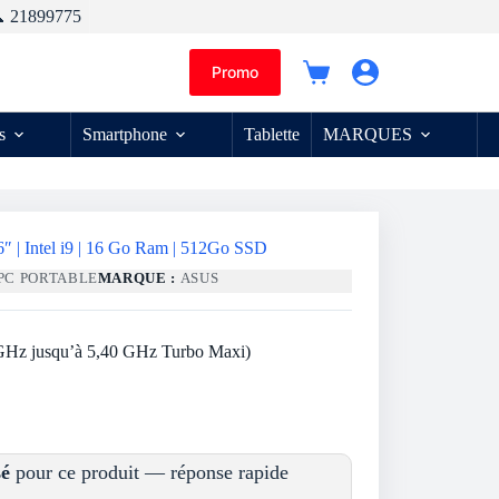
 21899775
Promo
Panier
d’achat
s
Smartphone
Tablette
MARQUES
″ | Intel i9 | 16 Go Ram | 512Go SSD
PC PORTABLE
MARQUE :
ASUS
 GHz jusqu’à 5,40 GHz Turbo Maxi)
sé
pour ce produit — réponse rapide