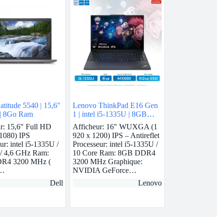
titude 5540 | 15,6″
Lenovo ThinkPad E16 Gen
5 | 8Go Ram
1 | intel i5-1335U | 8GB
Ram | Nvidia MX550 |
r: 15,6″ Full HD
Afficheur: 16″ WUXGA (1
512GB SSD
1080) IPS
920 x 1200) IPS – Antireflet
ur: intel i5-1335U /
Processeur: intel i5-1335U /
 / 4,6 GHz Ram:
10 Core Ram: 8GB DDR4
R4 3200 MHz (
3200 MHz Graphique:
4…
NVIDIA GeForce…
Dell
Lenovo