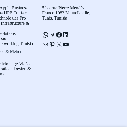
Apple Business
5 bis rue Pierre Mendès
ns HPE Tunisie
France 1082 Mutuelleville,
chnologies Pro
Tunis, Tunisia
Infrastructure &
WhatsApp
Telegram
Facebook
LinkedIn
olutions
ssion
E-mail
Pinterest
X
YouTube
etworking Tunisia
ce & Métiers
r Montage Vidéo
rations Design &
sme