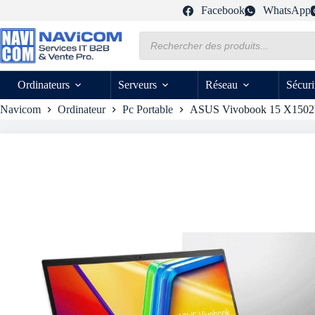
Passer
Facebook
WhatsApp
au
contenu
Recherche
de
produits
Ordinateurs
Serveurs
Réseau
Sécuri
Navicom
Ordinateur
Pc Portable
ASUS Vivobook 15 X1502VA 