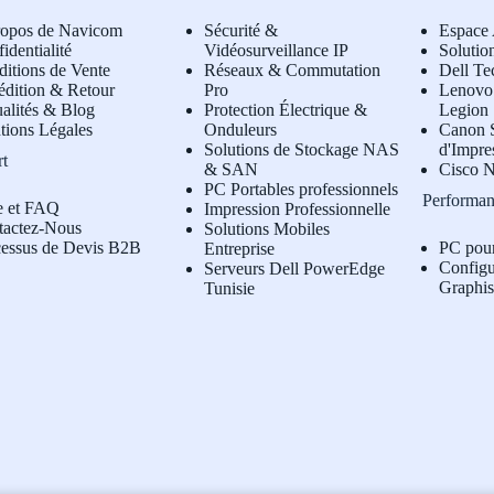
ropos de Navicom
Sécurité &
Espace 
identialité
Vidéosurveillance IP
Solutio
itions de Vente
Réseaux & Commutation
Dell Te
édition & Retour
Pro
L
enovo 
alités & Blog
Protection Électrique &
Legion
tions Légales
Onduleurs
Canon S
Solutions de Stockage NAS
d'Impre
rt
& SAN
Cisco N
PC Portables professionnels
Performan
e et FAQ
Impression Professionnelle
tactez-Nous
Solutions Mobiles
cessus de Devis B2B
PC pou
Entreprise
Configu
Serveurs Dell PowerEdge
Graphi
Tunisie