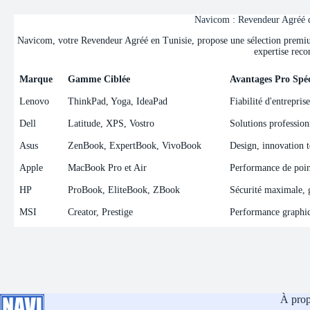
Navicom : Revendeur Agréé de
Navicom, votre Revendeur Agréé en Tunisie, propose une sélection premium 
expertise reco
Marque
Gamme Ciblée
Avantages Pro Spéc
Marque
Gamme Ciblée
Avantages Pro Spéc
Lenovo
ThinkPad, Yoga, IdeaPad
Fiabilité d'entrepris
Dell
Latitude, XPS, Vostro
Solutions professionn
Asus
ZenBook, ExpertBook, VivoBook
Design, innovation t
Apple
MacBook Pro et Air
Performance de point
HP
ProBook, EliteBook, ZBook
Sécurité maximale, ge
MSI
Creator, Prestige
Performance graphiqu
À pro