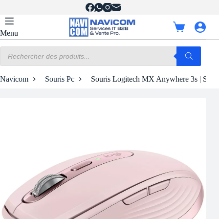
Passer
au
contenu
Panier
Menu
d’achat
Recherche
de
produits
Navicom
Souris Pc
Souris Logitech MX Anywhere 3s | Sans 