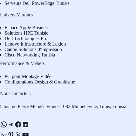
Serveurs Dell PowerEdge Tunisie
Univers Marques
Espace Apple Business
Solutions HPE Tunisie
Dell Technologies Pro
L
enovo Infrastructure & Legion
Canon Solutions d'Impression
Cisco Networking Tunisia
Performance & Métiers
PC pour Montage Vidéo
Configurations Design & Graphisme
Nous contacter :
5 bis rue Pierre Mendès France 1082 Mutuelleville, Tunis, Tunisia
WhatsApp
Telegram
Facebook
LinkedIn
E-mail
Pinterest
X
YouTube