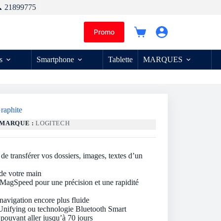
 21899775
Promo
Panier
d’achat
s
Smartphone
Tablette
MARQUES
raphite
MARQUE :
LOGITECH
e transférer vos dossiers, images, textes d’un
de votre main
 MagSpeed pour une précision et une rapidité
navigation encore plus fluide
 Unifying ou technologie Bluetooth Smart
pouvant aller jusqu’à 70 jours