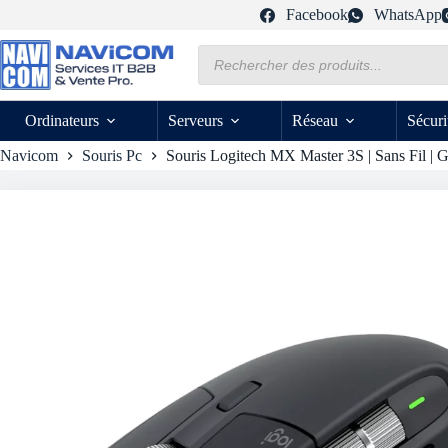
Passer
Facebook
WhatsApp
au
contenu
Recherche
de
produits
Ordinateurs
Serveurs
Réseau
Sécuri
Navicom
Souris Pc
Souris Logitech MX Master 3S | Sans Fil | G