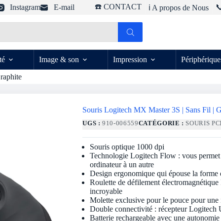
☎️ CONTACT
Instagram
E-mail

ℹ️ A propos de Nous
té
Image & son
Impression
Périphérique
raphite
Souris Logitech MX Master 3S | Sans Fil | G
UGS :
910-006559
CATÉGORIE :
SOURIS PC
Souris optique 1000 dpi
Technologie Logitech Flow : vous permet d
ordinateur à un autre
Design ergonomique qui épouse la forme 
Roulette de défilement électromagnétique
incroyable
Molette exclusive pour le pouce pour une 
Double connectivité : récepteur Logitech
Batterie rechargeable avec une autonomie 