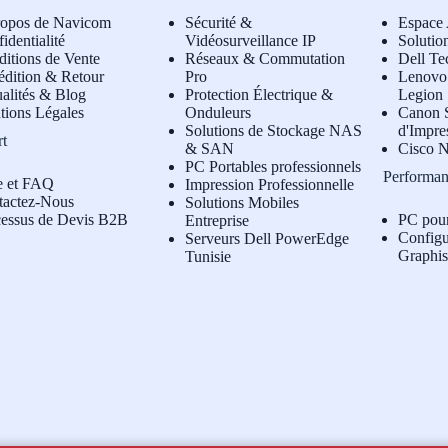
ropos de Navicom
Sécurité &
Espace 
identialité
Vidéosurveillance IP
Solutio
itions de Vente
Réseaux & Commutation
Dell Te
édition & Retour
Pro
L
enovo 
alités & Blog
Protection Électrique &
Legion
tions Légales
Onduleurs
Canon S
Solutions de Stockage NAS
d'Impre
rt
& SAN
Cisco N
PC Portables professionnels
Performan
e et FAQ
Impression Professionnelle
tactez-Nous
Solutions Mobiles
cessus de Devis B2B
PC pou
Entreprise
Configu
Serveurs Dell PowerEdge
Graphi
Tunisie