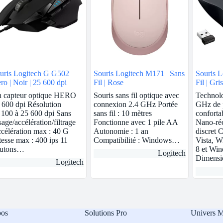
uris Logitech G G502
Souris Logitech M171 | Sans
Souris L
ro | Noir | 25 600 dpi
Fil | Rose
Fil | Gris
 capteur optique HERO
Souris sans fil optique avec
Technolo
 600 dpi Résolution
connexion 2.4 GHz Portée
GHz de 
 100 à 25 600 dpi Sans
sans fil : 10 mètres
conforta
ssage/accélération/filtrage
Fonctionne avec 1 pile AA
Nano-réc
célération max : 40 G
Autonomie : 1 an
discret
tesse max : 400 ips 11
Compatibilité : Windows…
Vista, 
utons…
8 et Wi
Logitech
Dimens
Logitech
pos
Solutions Pro
Univers 