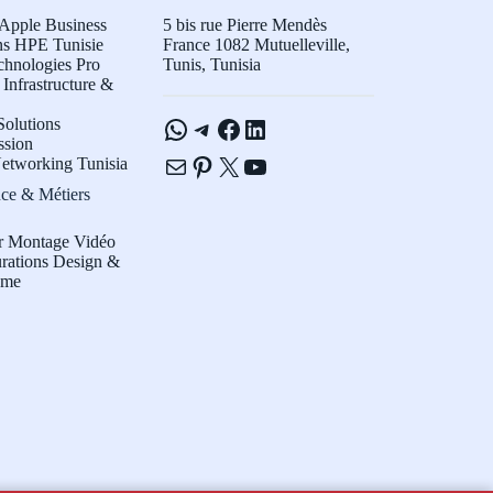
Apple Business
5 bis rue Pierre Mendès
ns HPE Tunisie
France 1082 Mutuelleville,
chnologies Pro
Tunis, Tunisia
Infrastructure &
WhatsApp
Telegram
Facebook
LinkedIn
olutions
ssion
E-mail
Pinterest
X
YouTube
etworking Tunisia
ce & Métiers
r Montage Vidéo
rations Design &
sme