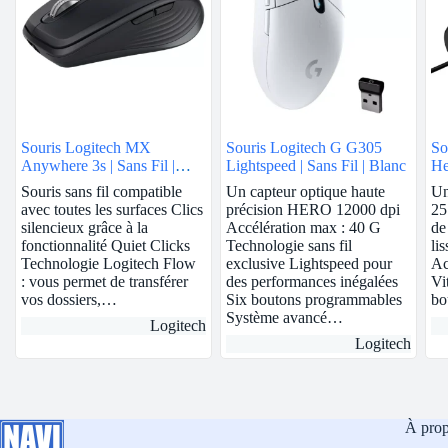
Souris Logitech MX
Souris Logitech G G305
So
Anywhere 3s | Sans Fil |
Lightspeed | Sans Fil | Blanc
He
Graphite
Souris sans fil compatible
Un capteur optique haute
Un
avec toutes les surfaces Clics
précision HERO 12000 dpi
25
silencieux grâce à la
Accélération max : 40 G
de
fonctionnalité Quiet Clicks
Technologie sans fil
li
Technologie Logitech Flow
exclusive Lightspeed pour
Ac
: vous permet de transférer
des performances inégalées
Vi
vos dossiers,…
Six boutons programmables
bo
Système avancé…
Logitech
Logitech
À pro