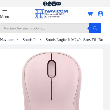
Passer
au
contenu
Panier
Menu
d’achat
Recherche
de
produits
Navicom
Souris Pc
Souris Logitech M240 | Sans Fil | Rose