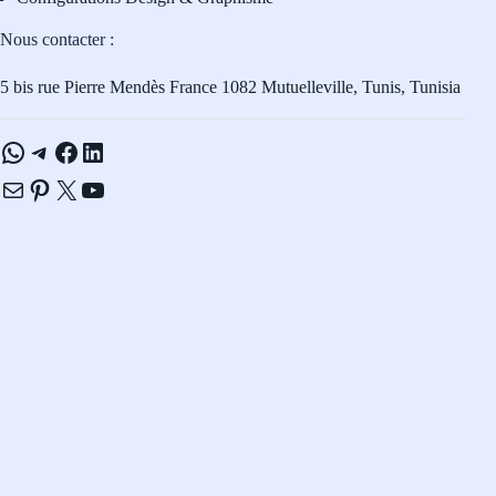
Nous contacter :
5 bis rue Pierre Mendès France 1082 Mutuelleville, Tunis, Tunisia
WhatsApp
Telegram
Facebook
LinkedIn
E-mail
Pinterest
X
YouTube