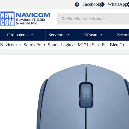
Passer
Facebook
WhatsApp
au
contenu
Recherche
de
produits
Ordinateurs
Serveurs
Réseau
Sécuri
Navicom
Souris Pc
Souris Logitech M171 | Sans Fil | Bleu Gris