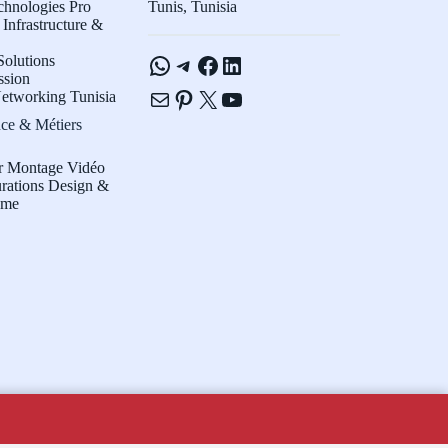
chnologies Pro
Tunis, Tunisia
Infrastructure &
WhatsApp
Telegram
Facebook
LinkedIn
olutions
ssion
E-mail
Pinterest
X
YouTube
etworking Tunisia
ce & Métiers
r Montage Vidéo
rations Design &
sme