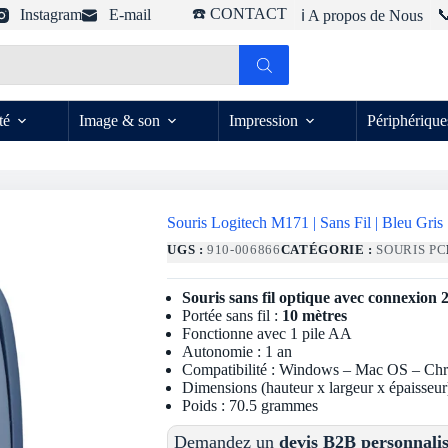
☎️ CONTACT
Instagram
E-mail

ℹ️ A propos de Nous
té
Image & son
Impression
Périphérique
Souris Logitech M171 | Sans Fil | Bleu Gris
UGS :
910-006866
CATÉGORIE :
SOURIS PC
Souris sans fil optique avec connexion
Portée sans fil :
10 mètres
Fonctionne avec 1 pile AA
Autonomie : 1 an
Compatibilité : Windows – Mac OS – C
Dimensions (hauteur x largeur x épaisseur
Poids : 70.5 grammes
Demandez un
devis B2B personnali