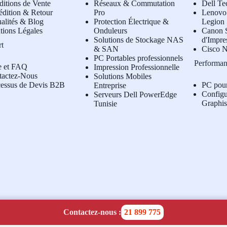
itions de Vente
Réseaux & Commutation
Dell Te
édition & Retour
Pro
L
enovo 
alités & Blog
Protection Électrique &
Legion
tions Légales
Onduleurs
Canon S
Solutions de Stockage NAS
d'Impre
rt
& SAN
Cisco N
PC Portables professionnels
Performan
e et FAQ
Impression Professionnelle
tactez-Nous
Solutions Mobiles
cessus de Devis B2B
PC pou
Entreprise
Configu
Serveurs Dell PowerEdge
Graphi
Tunisie
Contactez-nous :
21 899 775
temap:
1
|
2
|
3
|
4
|
5
|
6
|
7
|
8
|
9
|
10
|
11
|
12
|
13