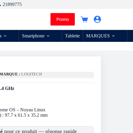
 21899775
Promo
Panier
d’achat
s
Smartphone
Tablette
MARQUES
MARQUE :
LOGITECH
 2.4 GHz
hrome OS – Noyau Linux
) : 97.7 x 61.5 x 35.2 mm
sé
pour ce produit — réponse rapide