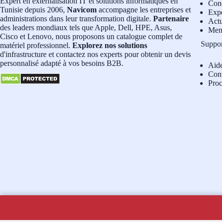
Expert en externalisation IT et solutions informatiques en
Cond
Tunisie depuis 2006,
Navicom
accompagne les entreprises et
Exp
administrations dans leur transformation digitale.
Partenaire
Actu
des leaders mondiaux tels que Apple, Dell, HPE, Asus,
Men
Cisco et Lenovo, nous proposons un catalogue complet de
Suppo
matériel professionnel.
Explorez nos solutions
d'infrastructure et contactez nos experts pour obtenir un devis
personnalisé adapté à vos besoins B2B.
Aid
Con
Pro
Copyright © 2026 - Navicom Tunisie
Si