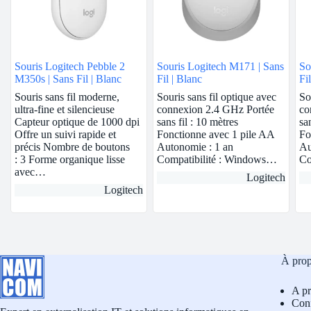
Souris Logitech Pebble 2
Souris Logitech M171 | Sans
So
M350s | Sans Fil | Blanc
Fil | Blanc
Fil
Souris sans fil moderne,
Souris sans fil optique avec
So
ultra-fine et silencieuse
connexion 2.4 GHz Portée
co
Capteur optique de 1000 dpi
sans fil : 10 mètres
sa
Offre un suivi rapide et
Fonctionne avec 1 pile AA
Fo
précis Nombre de boutons
Autonomie : 1 an
Au
: 3 Forme organique lisse
Compatibilité : Windows…
Co
avec…
Logitech
Logitech
À pro
A p
Conf