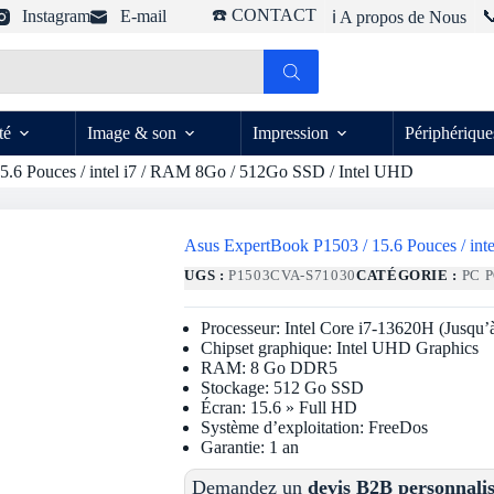
☎️ CONTACT
Instagram
E-mail

ℹ️ A propos de Nous
té
Image & son
Impression
Périphérique
5.6 Pouces / intel i7 / RAM 8Go / 512Go SSD / Intel UHD
Asus ExpertBook P1503 / 15.6 Pouces / in
UGS :
P1503CVA-S71030
CATÉGORIE :
PC 
Processeur: Intel Core i7-13620H (Jusq
Chipset graphique: Intel UHD Graphics
RAM: 8 Go DDR5
Stockage: 512 Go SSD
Écran: 15.6 » Full HD
Système d’exploitation: FreeDos
Garantie: 1 an
Demandez un
devis B2B personnali