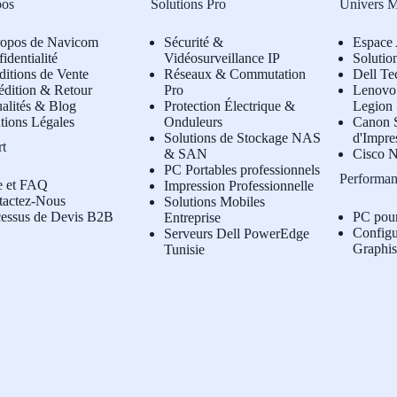
pos
Solutions Pro
Univers 
ropos de Navicom
Sécurité &
Espace 
identialité
Vidéosurveillance IP
Solutio
itions de Vente
Réseaux & Commutation
Dell Te
édition & Retour
Pro
L
enovo 
alités & Blog
Protection Électrique &
Legion
tions Légales
Onduleurs
Canon S
Solutions de Stockage NAS
d'Impre
rt
& SAN
Cisco N
PC Portables professionnels
Performan
e et FAQ
Impression Professionnelle
tactez-Nous
Solutions Mobiles
cessus de Devis B2B
PC pou
Entreprise
Configu
Serveurs Dell PowerEdge
Graphi
Tunisie