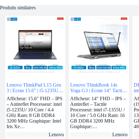
Produits similaires
Lenovo ThinkPad L15 Gen
Lenovo ThinkBook 14s
DE
3 | Ecran 15.6″ | i5-1235U |
Yoga G3 | Ecran 14″ Tactile
in
8 GB Ram | intel Iris Xe |
| i7-1355U | 16 GB Ram |
40
Afficheur: 15.6″ FHD – IPS
Afficheur: 14″ FHD – IPS –
Af
256 GB SSD
intel Iris Xe | 512 GB SSD
– Antireflet Processeur: intel
Antireflet – Tactile
(1
i5-1235U/ 10 Core / 4.4
Processeur: intel i7-1355U /
Pr
GHz Ram: 8 GB DDR4
10 Core / 5.0 GHz Ram: 16
13
3200 MHz Graphique: Intel
GB DDR4 3200 MHz
GH
Iris Xe…
Graphique:…
4
Lenovo
Lenovo