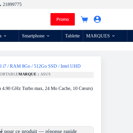
 21899775
Promo
Panier
d’achat
s
Smartphone
Tablette
MARQUES
tel i7 / RAM 8Go / 512Go SSD / Intel UHD
PORTABLE
MARQUE :
ASUS
u’à 4.90 GHz Turbo max, 24 Mo Cache, 10 Cœurs)
sé
pour ce produit — réponse rapide