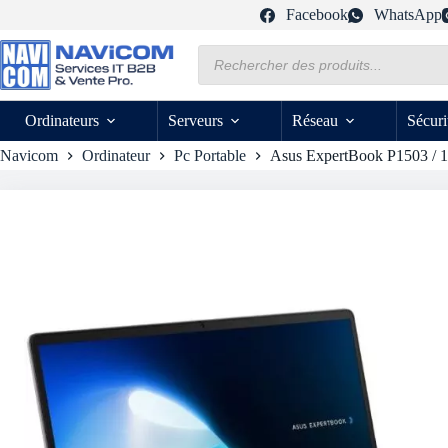
Passer
Facebook
WhatsApp
au
contenu
Recherche
de
produits
Ordinateurs
Serveurs
Réseau
Sécuri
Navicom
Ordinateur
Pc Portable
Asus ExpertBook P1503 / 1