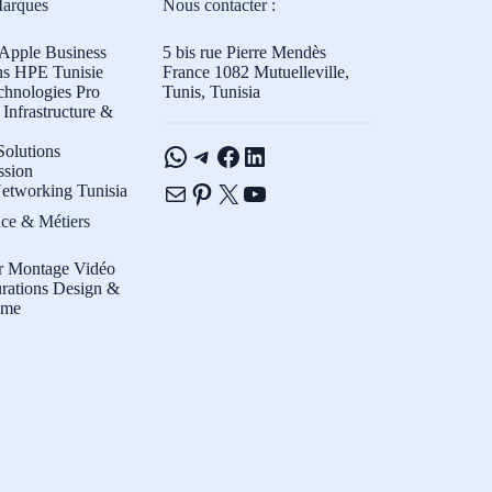
Marques
Nous contacter :
Apple Business
5 bis rue Pierre Mendès
ns HPE Tunisie
France 1082 Mutuelleville,
chnologies Pro
Tunis, Tunisia
Infrastructure &
WhatsApp
Telegram
Facebook
LinkedIn
olutions
ssion
E-mail
Pinterest
X
YouTube
etworking Tunisia
ce & Métiers
r Montage Vidéo
rations Design &
sme