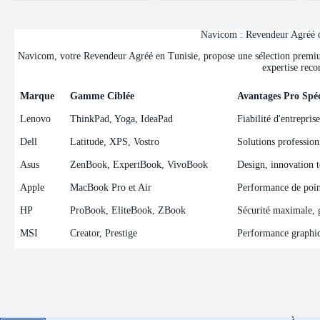
Navicom : Revendeur Agréé de
Navicom, votre Revendeur Agréé en Tunisie, propose une sélection premium 
expertise reco
Marque
Gamme Ciblée
Avantages Pro Spéc
Marque
Gamme Ciblée
Avantages Pro Spéc
Lenovo
ThinkPad, Yoga, IdeaPad
Fiabilité d'entrepris
Dell
Latitude, XPS, Vostro
Solutions professionn
Asus
ZenBook, ExpertBook, VivoBook
Design, innovation t
Apple
MacBook Pro et Air
Performance de point
HP
ProBook, EliteBook, ZBook
Sécurité maximale, ge
MSI
Creator, Prestige
Performance graphiqu