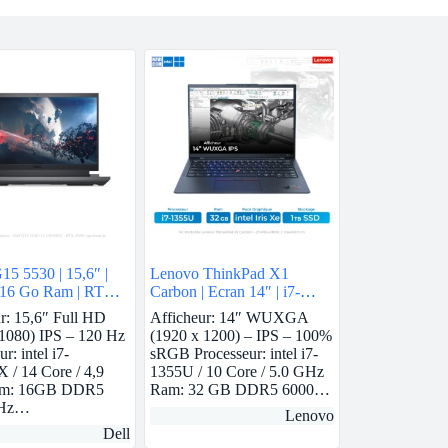
5 5530 | 15,6″ |
Lenovo ThinkPad X1
 | 16 Go Ram | RTX
Carbon | Ecran 14″ | i7-
1355U | 32 GB Ram | intel
r: 15,6″ Full HD
Afficheur: 14″ WUXGA
Iris Xe | 1 TB SSD
 1080) IPS – 120 Hz
(1920 x 1200) – IPS – 100%
r: intel i7-
sRGB Processeur: intel i7-
/ 14 Core / 4,9
1355U / 10 Core / 5.0 GHz
m: 16GB DDR5
Ram: 32 GB DDR5 6000…
MHz…
Lenovo
Dell