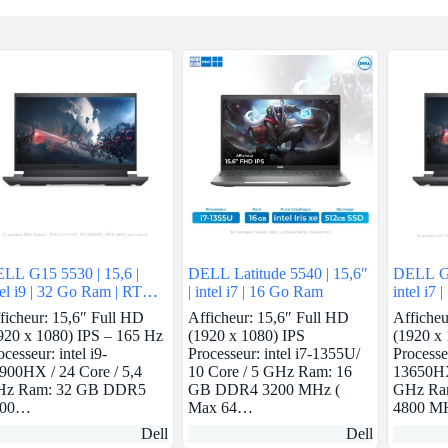
LL G15 5530 | 15,6 |
DELL Latitude 5540 | 15,6″
DELL G1
tel i9 | 32 Go Ram | RTX
| intel i7 | 16 Go Ram
intel i7
60
3050
ficheur: 15,6″ Full HD
Afficheur: 15,6″ Full HD
Afficheu
920 x 1080) IPS – 165 Hz
(1920 x 1080) IPS
(1920 x
ocesseur: intel i9-
Processeur: intel i7-1355U/
Processeu
900HX / 24 Core / 5,4
10 Core / 5 GHz Ram: 16
13650HX 
z Ram: 32 GB DDR5
GB DDR4 3200 MHz (
GHz Ra
800…
Max 64…
4800 
Dell
Dell