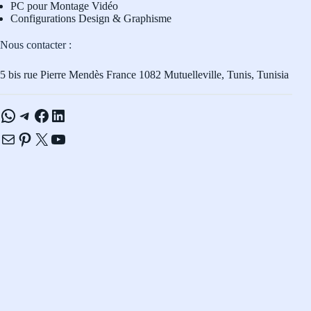
PC pour Montage Vidéo
Configurations Design & Graphisme
Nous contacter :
5 bis rue Pierre Mendès France 1082 Mutuelleville, Tunis, Tunisia
WhatsApp
Telegram
Facebook
LinkedIn
E-mail
Pinterest
X
YouTube