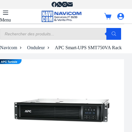
Passer
au
contenu
Panier
Menu
d’achat
Recherche
de
produits
Navicom
Onduleur
APC Smart-UPS SMT750VA Rack