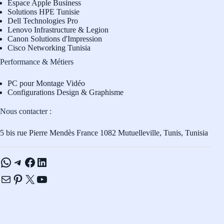
Espace Apple Business
Solutions HPE Tunisie
Dell Technologies Pro
L
enovo Infrastructure & Legion
Canon Solutions d'Impression
Cisco Networking Tunisia
Performance & Métiers
PC pour Montage Vidéo
Configurations Design & Graphisme
Nous contacter :
5 bis rue Pierre Mendès France 1082 Mutuelleville, Tunis, Tunisia
WhatsApp
Telegram
Facebook
LinkedIn
E-mail
Pinterest
X
YouTube