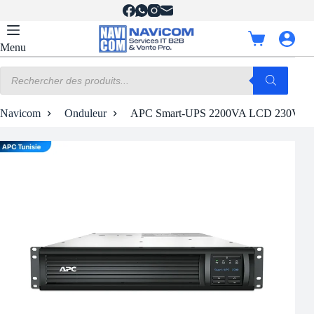
Passer
au
contenu
Panier
Menu
d’achat
Recherche
de
produits
Navicom
Onduleur
APC Smart-UPS 2200VA LCD 230V 2U 