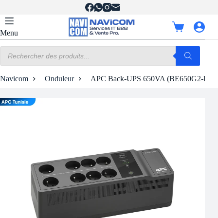
Passer
au
contenu
Panier
Menu
d’achat
Recherche
de
produits
Navicom
Onduleur
APC Back-UPS 650VA (BE650G2-FR)