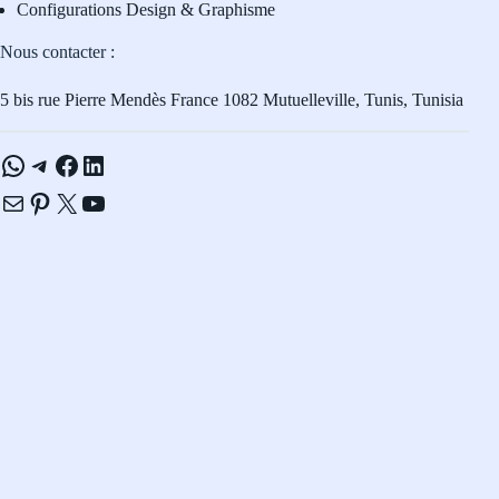
Configurations Design & Graphisme
Nous contacter :
5 bis rue Pierre Mendès France 1082 Mutuelleville, Tunis, Tunisia
WhatsApp
Telegram
Facebook
LinkedIn
E-mail
Pinterest
X
YouTube