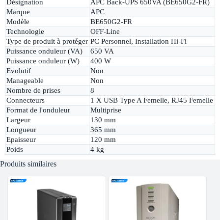
Désignation
APC Back-UPS 650VA (BE650G2-FR)
Marque
APC
Modèle
BE650G2-FR
Technologie
OFF-Line
Type de produit à protéger
PC Personnel, Installation Hi-Fi
Puissance onduleur (VA)
650 VA
Puissance onduleur (W)
400 W
Evolutif
Non
Manageable
Non
Nombre de prises
8
Connecteurs
1 X USB Type A Femelle, RJ45 Femelle
Format de l'onduleur
Multiprise
Largeur
130 mm
Longueur
365 mm
Epaisseur
120 mm
Poids
4 kg
Produits similaires