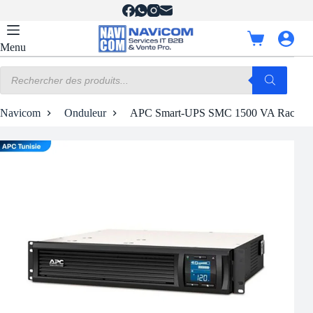
Passer
au
contenu
Panier
Menu
d’achat
Recherche
de
produits
Navicom
Onduleur
APC Smart-UPS SMC 1500 VA Rack