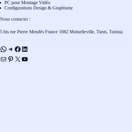
PC pour Montage Vidéo
Configurations Design & Graphisme
Nous contacter :
5 bis rue Pierre Mendès France 1082 Mutuelleville, Tunis, Tunisia
WhatsApp
Telegram
Facebook
LinkedIn
E-mail
Pinterest
X
YouTube