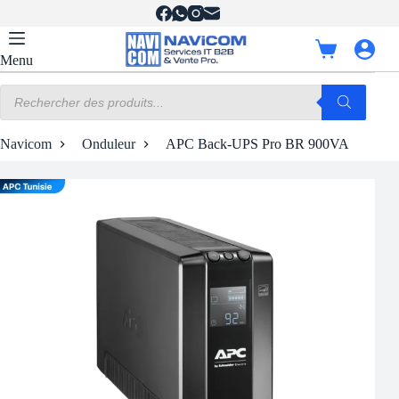
Passer
au
contenu
Panier
Menu
d’achat
Recherche
de
produits
Navicom
Onduleur
APC Back-UPS Pro BR 900VA