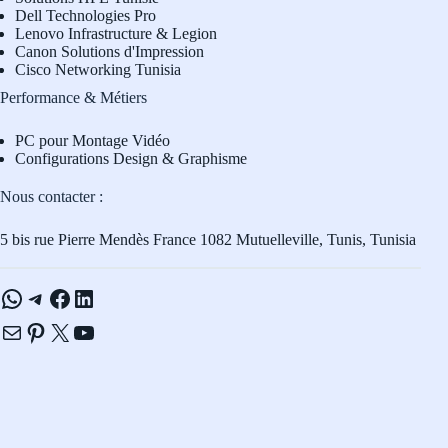
Dell Technologies Pro
L
enovo Infrastructure & Legion
Canon Solutions d'Impression
Cisco Networking Tunisia
Performance & Métiers
PC pour Montage Vidéo
Configurations Design & Graphisme
Nous contacter :
5 bis rue Pierre Mendès France 1082 Mutuelleville, Tunis, Tunisia
WhatsApp
Telegram
Facebook
LinkedIn
E-mail
Pinterest
X
YouTube