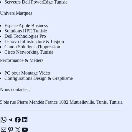
Serveurs Dell PowerEdge Tunisie
Univers Marques
Espace Apple Business
Solutions HPE Tunisie
Dell Technologies Pro
L
enovo Infrastructure & Legion
Canon Solutions d'Impression
Cisco Networking Tunisia
Performance & Métiers
PC pour Montage Vidéo
Configurations Design & Graphisme
Nous contacter :
5 bis rue Pierre Mendès France 1082 Mutuelleville, Tunis, Tunisia
WhatsApp
Telegram
Facebook
LinkedIn
E-mail
Pinterest
X
YouTube