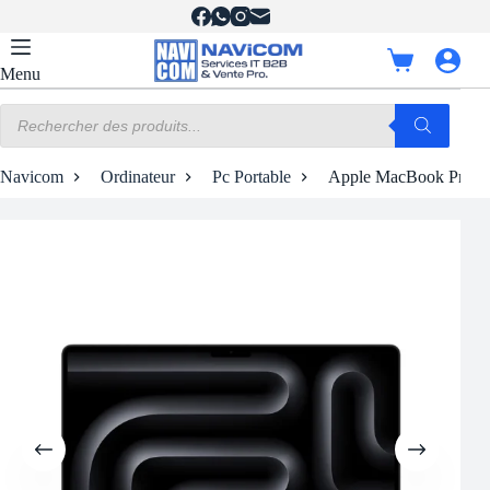
Passer
au
contenu
Panier
Menu
d’achat
Recherche
de
produits
Navicom
Ordinateur
Pc Portable
Apple MacBook Pro | M