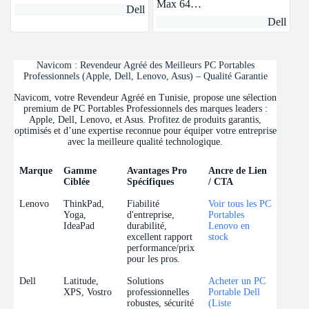
Max 64…
Dell
Dell
Navicom : Revendeur Agréé des Meilleurs PC Portables
Professionnels (Apple, Dell, Lenovo, Asus) – Qualité Garantie
Navicom, votre Revendeur Agréé en Tunisie, propose une sélection
premium de PC Portables Professionnels des marques leaders :
Apple, Dell, Lenovo, et Asus. Profitez de produits garantis,
optimisés et d’une expertise reconnue pour équiper votre entreprise
avec la meilleure qualité technologique.
Marque
Gamme
Avantages Pro
Ancre de Lien
Ciblée
Spécifiques
/ CTA
Marque
Gamme
Avantages Pro
Ancre de Lien
Lenovo
ThinkPad,
Fiabilité
Voir tous les PC
Ciblée
Spécifiques
/ CTA
Yoga,
d'entreprise,
Portables
IdeaPad
durabilité,
Lenovo en
excellent rapport
stock
performance/prix
pour les pros.
Dell
Latitude,
Solutions
Acheter un PC
XPS, Vostro
professionnelles
Portable Dell
robustes, sécurité
(Liste