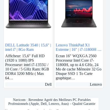
DELL Latitude 3540 | 15,6″ |
Lenovo ThinkPad X1
intel i7 | 8Go Ram
Extreme | 16″ | i7-11800H |
32GB Ram | RTX 3060 | 1
Afficheur: 15,6″ Full HD
Ecran 16″ WQXGA 2560
To SSD
(1920 x 1080) IPS
Processeur Intel Core i7-
Processeur: intel i7-1355U /
11800H, up to 4.6 GHz, 24
10 Core / 5 GHz Ram: 8GB
Mo de cache Mémoire 32 Go
DDR4 3200 MHz ( Max
Disque SSD 1 To Carte
64…
graphique…
Dell
Lenovo
Navicom : Revendeur Agréé des Meilleurs PC Portables
Professionnels (Apple, Dell, Lenovo, Asus) – Qualité Garantie