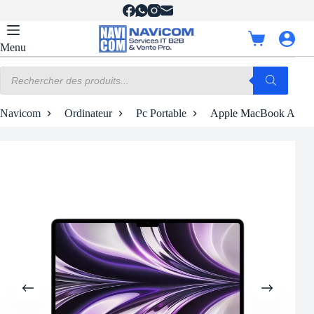
Passer
au
contenu
Panier
Menu
d’achat
Recherche
de
produits
Navicom
Ordinateur
Pc Portable
Apple MacBook Air M