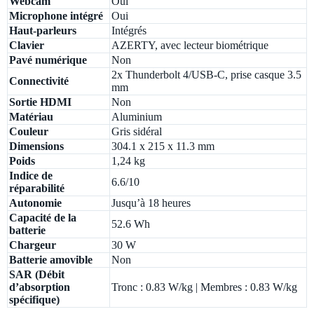
Webcam
Oui
Microphone intégré
Oui
Haut-parleurs
Intégrés
Clavier
AZERTY, avec lecteur biométrique
Pavé numérique
Non
2x Thunderbolt 4/USB-C, prise casque 3.5
Connectivité
mm
Sortie HDMI
Non
Matériau
Aluminium
Couleur
Gris sidéral
Dimensions
304.1 x 215 x 11.3 mm
Poids
1,24 kg
Indice de
6.6/10
réparabilité
Autonomie
Jusqu’à 18 heures
Capacité de la
52.6 Wh
batterie
Chargeur
30 W
Batterie amovible
Non
SAR (Débit
d’absorption
Tronc : 0.83 W/kg | Membres : 0.83 W/kg
spécifique)