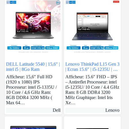
DELL Latitude 5540 | 15,6″ |
Lenovo ThinkPad L15 Gen 3
intel i5 | 8Go Ram
| Ecran 15.6″ | i5-1235U | 8
GB Ram | intel Iris Xe | 256
Afficheur: 15,6″ Full HD
Afficheur: 15.6″ FHD – IPS
GB SSD
(1920 x 1080) IPS
– Antireflet Processeur: intel
Processeur: intel i5-1335U /
i5-1235U/ 10 Core / 4.4 GHz
10 Core / 4,6 GHz Ram:
Ram: 8 GB DDR4 3200
8GB DDR4 3200 MHz (
MHz Graphique: Intel Iris
Max 64…
Xe…
Dell
Lenovo