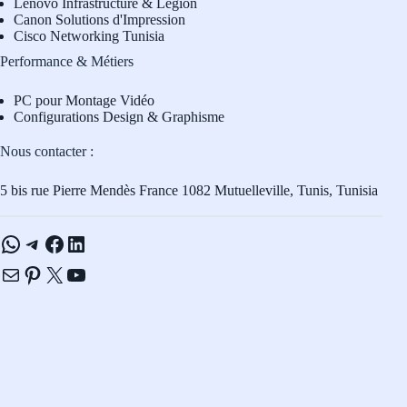
L
enovo Infrastructure & Legion
Canon Solutions d'Impression
Cisco Networking Tunisia
Performance & Métiers
PC pour Montage Vidéo
Configurations Design & Graphisme
Nous contacter :
5 bis rue Pierre Mendès France 1082 Mutuelleville, Tunis, Tunisia
WhatsApp
Telegram
Facebook
LinkedIn
E-mail
Pinterest
X
YouTube