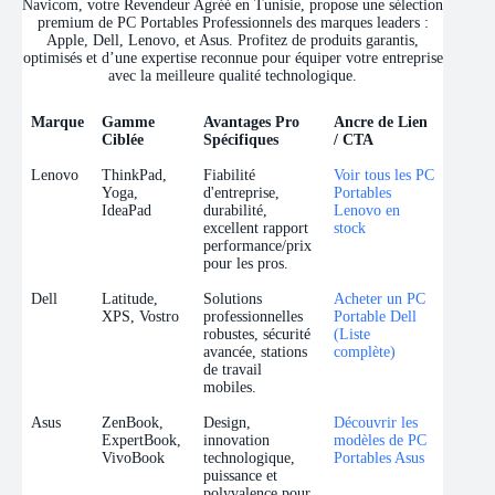
Navicom, votre Revendeur Agréé en Tunisie, propose une sélection
premium de PC Portables Professionnels des marques leaders :
Apple, Dell, Lenovo, et Asus. Profitez de produits garantis,
optimisés et d’une expertise reconnue pour équiper votre entreprise
avec la meilleure qualité technologique.
Marque
Gamme
Avantages Pro
Ancre de Lien
Ciblée
Spécifiques
/ CTA
Marque
Gamme
Avantages Pro
Ancre de Lien
Lenovo
ThinkPad,
Fiabilité
Voir tous les PC
Ciblée
Spécifiques
/ CTA
Yoga,
d'entreprise,
Portables
IdeaPad
durabilité,
Lenovo en
excellent rapport
stock
performance/prix
pour les pros.
Dell
Latitude,
Solutions
Acheter un PC
XPS, Vostro
professionnelles
Portable Dell
robustes, sécurité
(Liste
avancée, stations
complète)
de travail
mobiles.
Asus
ZenBook,
Design,
Découvrir les
ExpertBook,
innovation
modèles de PC
VivoBook
technologique,
Portables Asus
puissance et
polyvalence pour