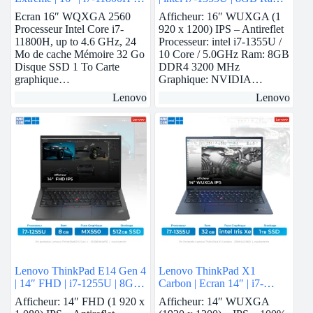
32GB Ram | RTX 3060 | 1
Nvidia MX550 | 512GB
Ecran 16″ WQXGA 2560
Afficheur: 16″ WUXGA (1
To SSD
SSD
Processeur Intel Core i7-
920 x 1200) IPS – Antireflet
11800H, up to 4.6 GHz, 24
Processeur: intel i7-1355U /
Mo de cache Mémoire 32 Go
10 Core / 5.0GHz Ram: 8GB
Disque SSD 1 To Carte
DDR4 3200 MHz
graphique…
Graphique: NVIDIA…
Lenovo
Lenovo
Lenovo ThinkPad E14 Gen 4
Lenovo ThinkPad X1
| 14″ FHD | i7-1255U | 8GB
Carbon | Ecran 14″ | i7-
Ram | Nvidia MX550 | 512
1355U | 32 GB Ram | intel
Afficheur: 14″ FHD (1 920 x
Afficheur: 14″ WUXGA
GB SSD
Iris Xe | 1 TB SSD