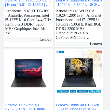
Lenovo ThinkPad L15 Gen 3
Lenovo ThinkPad E14 Gen 5
| Ecran 15.6″ | i5-1235U | 8
| 14″ IPS | i7-1355U | 8GB
GB Ram | intel Iris Xe | 256
Ram | Nvidia MX550 | 512
Afficheur: 15.6″ FHD – IPS
Afficheur: 14″ WUXGA
GB SSD
GB SSD
– Antireflet Processeur: intel
(1920×1200) IPS – Antireflet
i5-1235U/ 10 Core / 4.4 GHz
Processeur: intel i7-1355U /
Ram: 8 GB DDR4 3200
10 Core / 5.0GHz Ram: 8GB
MHz Graphique: Intel Iris
DDR4 3200 MHz
Xe…
Graphique: NVIDIA
GeForce MX550 2…
Lenovo
Lenovo
Lenovo ThinkPad X1
Lenovo ThinkPad E16 Gen 1
Extreme | 16″ | i7-11800H |
| intel i7-1355U | 8GB Ram |