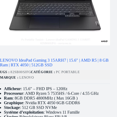
LENOVO IdeaPad Gaming 3 15ARH7 | 15.6″ | AMD R5 | 8 GB
Ram | RTX 4050 | 512GB SSD
UGS :
82SB00SJFG
CATÉGORIE :
PC PORTABLE
MARQUE :
LENOVO
Afficheur
: 15.6″ – FHD IPS – 120Hz
Processeur
: AMD Ryzen 5 7535HS / 6-Core / 4.55 GHz
Ram
: 8GB DDR5 4800MHz ( Max 16GB )
Graphique
: Nvidia RTX 4050 6GB GDDR6
Stockage
: 512 GB SSD NVMe
Système d’exploitation
: Windows 11 Famille
Clavier:
Rétroéclairage Blanc FR/AR