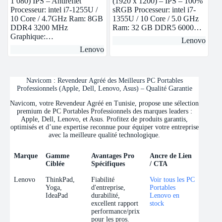
1 080) IPS – Antireflet
(1920 x 1200) – IPS – 100%
Processeur: intel i7-1255U /
sRGB Processeur: intel i7-
10 Core / 4.7GHz Ram: 8GB
1355U / 10 Core / 5.0 GHz
DDR4 3200 MHz
Ram: 32 GB DDR5 6000…
Graphique:…
Lenovo
Lenovo
Navicom : Revendeur Agréé des Meilleurs PC Portables
Professionnels (Apple, Dell, Lenovo, Asus) – Qualité Garantie
Navicom, votre Revendeur Agréé en Tunisie, propose une sélection
premium de PC Portables Professionnels des marques leaders :
Apple, Dell, Lenovo, et Asus. Profitez de produits garantis,
optimisés et d’une expertise reconnue pour équiper votre entreprise
avec la meilleure qualité technologique.
Marque
Gamme
Avantages Pro
Ancre de Lien
Ciblée
Spécifiques
/ CTA
Marque
Gamme
Avantages Pro
Ancre de Lien
Lenovo
ThinkPad,
Fiabilité
Voir tous les PC
Ciblée
Spécifiques
/ CTA
Yoga,
d'entreprise,
Portables
IdeaPad
durabilité,
Lenovo en
excellent rapport
stock
performance/prix
pour les pros.