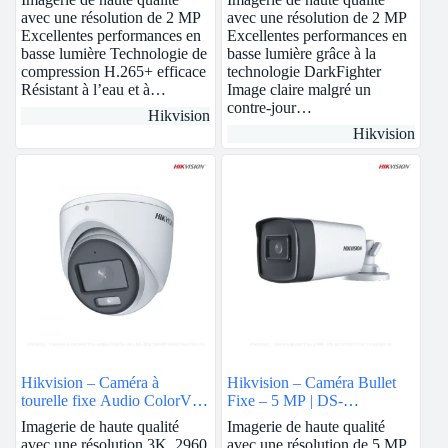
avec une résolution de 2 MP
avec une résolution de 2 MP
Excellentes performances en
Excellentes performances en
basse lumière Technologie de
basse lumière grâce à la
compression H.265+ efficace
technologie DarkFighter
Résistant à l’eau et à…
Image claire malgré un
contre-jour…
Hikvision
Hikvision
Hikvision – Caméra à
Hikvision – Caméra Bullet
tourelle fixe Audio ColorVu
Fixe – 5 MP | DS-
3K | DS-2CE70KF0T-MFS
2CE17H0T-IT3F
Imagerie de haute qualité
Imagerie de haute qualité
avec une résolution 3K, 2960
avec une résolution de 5 MP,