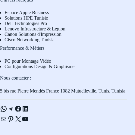
Espace Apple Business
Solutions HPE Tunisie
Dell Technologies Pro
L
enovo Infrastructure & Legion
Canon Solutions d'Impression
Cisco Networking Tunisia
Performance & Métiers
PC pour Montage Vidéo
Configurations Design & Graphisme
Nous contacter :
5 bis rue Pierre Mendès France 1082 Mutuelleville, Tunis, Tunisia
WhatsApp
Telegram
Facebook
LinkedIn
E-mail
Pinterest
X
YouTube