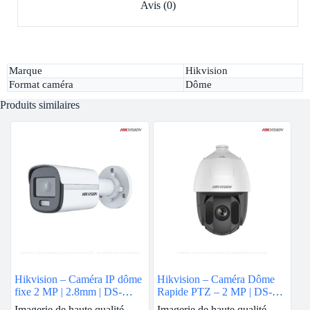
Avis (0)
Marque
Hikvision
Format caméra
Dôme
Produits similaires
Hikvision – Caméra IP dôme
Hikvision – Caméra Dôme
fixe 2 MP | 2.8mm | DS-
Rapide PTZ – 2 MP | DS-
2CD1123G0E-I
2AE5225TI-A
Imagerie de haute qualité
Imagerie de haute qualité