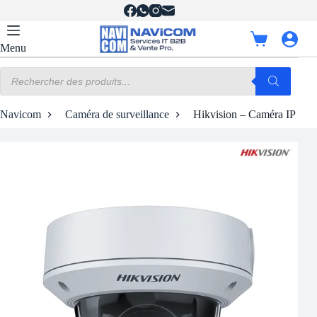
Passer
au
contenu
Panier
Menu
d’achat
Recherche
de
produits
Navicom
Caméra de surveillance
Hikvision – Caméra IP à d