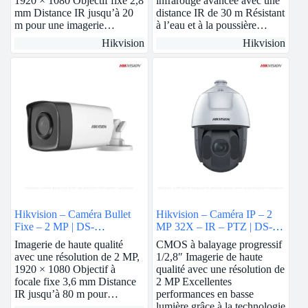
1920 × 1080 Objectif fixe 2,8
infrarouge avancée avec une
mm Distance IR jusqu’à 20
distance IR de 30 m Résistant
m pour une imagerie…
à l’eau et à la poussière…
Hikvision
Hikvision
Hikvision – Caméra Bullet
Hikvision – Caméra IP – 2
Fixe – 2 MP | DS-
MP 32X – IR – PTZ | DS-
2CE17D0T-IT5F
2DE5232IW-AE
Imagerie de haute qualité
CMOS à balayage progressif
avec une résolution de 2 MP,
1/2,8″ Imagerie de haute
1920 × 1080 Objectif à
qualité avec une résolution de
focale fixe 3,6 mm Distance
2 MP Excellentes
IR jusqu’à 80 m pour…
performances en basse
lumière grâce à la technologie