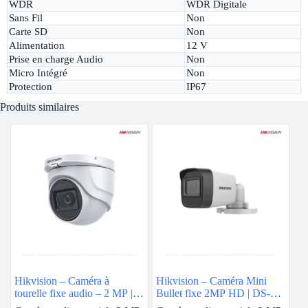
WDR
WDR Digitale
Sans Fil
Non
Carte SD
Non
Alimentation
12 V
Prise en charge Audio
Non
Micro Intégré
Non
Protection
IP67
Produits similaires
Hikvision – Caméra à
Hikvision – Caméra Mini
tourelle fixe audio – 2 MP |
Bullet fixe 2MP HD | DS-
DS-2CE76D0T-ITMFS
2CE16D0T-ITF