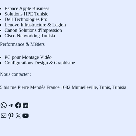
Espace Apple Business
Solutions HPE Tunisie
Dell Technologies Pro
L
enovo Infrastructure & Legion
Canon Solutions d'Impression
Cisco Networking Tunisia
Performance & Métiers
PC pour Montage Vidéo
Configurations Design & Graphisme
Nous contacter :
5 bis rue Pierre Mendès France 1082 Mutuelleville, Tunis, Tunisia
WhatsApp
Telegram
Facebook
LinkedIn
E-mail
Pinterest
X
YouTube