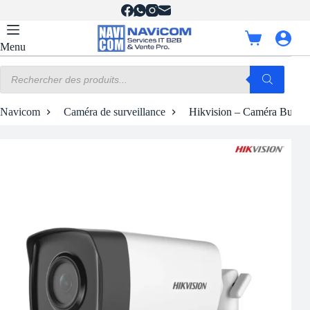
Passer
au
contenu
Panier
Menu
d’achat
Recherche
de
produits
Navicom
Caméra de surveillance
Hikvision – Caméra Bulle